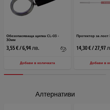
Обезопасяваща щипка CL-03 -
Протектор за лост
30мм
3,55 € / 6,94 лв.
14,30 € / 27,97 
Добави в количката
Добави в к
Алтернативи