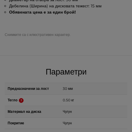
Дебелина (Ширина) на дисковата тежест: 15 мм
Обявената цена е за един брой!
Снимките са с илюстративен характер.
Параметри
Предназначени за лост
30 мм
Тегло
0.50 кг
Материал на диска
Чугун
Покритие
Чугун