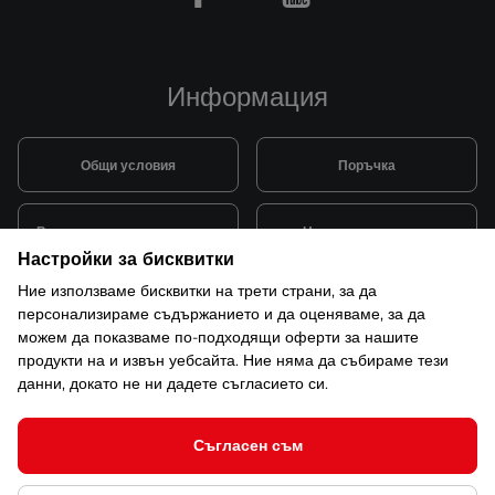
Информация
Общи условия
Поръчка
Видове и цена за транспорт
Начини на плащане
Настройки за бисквитки
Ние използваме бисквитки на трети страни, за да
Система за лоялни клиенти
Монтаж и поддръжка
персонализираме съдържанието и да оценяваме, за да
можем да показваме по-подходящи оферти за нашите
продукти на и извън уебсайта. Ние няма да събираме тези
Рекламации и гаранция
данни, докато не ни дадете съгласието си.
Съгласен съм