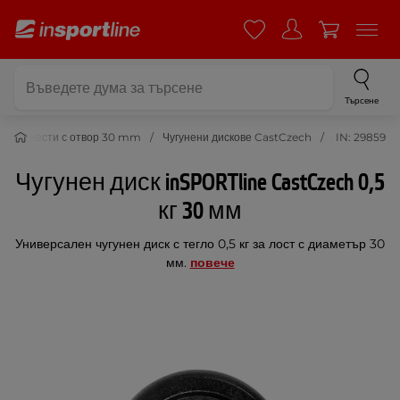
Търсене
ови тежести с отвор 30 mm
Чугунени дискове CastCzech
IN: 29859
Чугунен диск inSPORTline CastCzech 0,5
кг 30 мм
Универсален чугунен диск с тегло 0,5 кг за лост с диаметър 30
​​мм.
повече