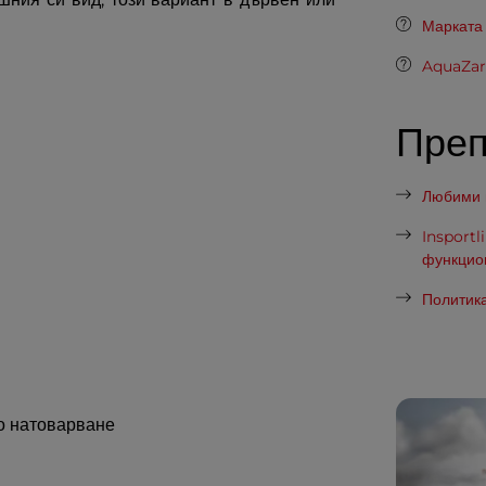
Марката
AquaZar
Пре
Любими п
Insportl
функцио
Политика
о натоварване