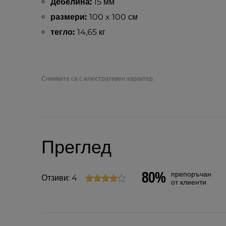
Дебелина:
15 мм
размери:
100 x 100 см
тегло:
14,65 кг
Снимките са с илюстративен характер.
Преглед
80%
препоръчан
Отзиви: 4
от клиенти