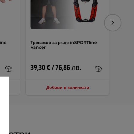
Следваща
ine
Тренажор за ръце inSPORTline
Въже 
Vancer
Jump
14,60
39,30 € / 76,86 лв.
17,14 € /
Добави в количката