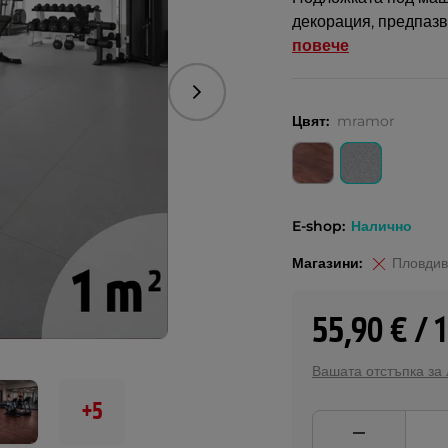
декорация, предпазв
повече
Следваща
Цвят:
mramor
E-shop:
Налично
Магазини:
Пловдив
55,90 € / 
Вашата отстъпка за
+5