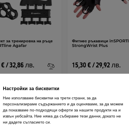
кт за тренировка на ръце
Фитнес ръкавици inSPORTl
Tline Agafar
StrongWrist Plus
 € / 32,86 лв.
15,30 € / 29,92 лв.
Добави в количката
Добави в количката
Настройки за бисквитки
Ние използваме бисквитки на трети страни, за да
персонализираме съдържанието и да оценяваме, за да можем
да показваме по-подходящи оферти за нашите продукти на и
извън уебсайта. Ние няма да събираме тези данни, докато не
ни дадете съгласието си.