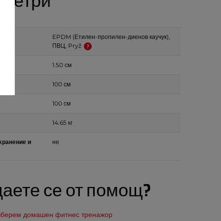
метри
EPDM (Етилен-пропилен-диенов каучук),
ПВЦ, Pryž
1.50 см
100 см
100 см
14.65 кг
хранение и
не
аете се от помощ?
изберем домашен фитнес тренажор