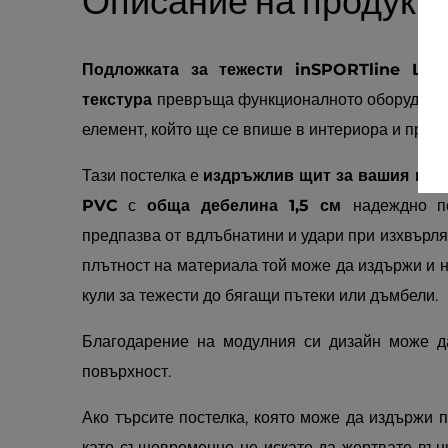
Описание на продукт
Подложката за тежести inSPORTline Lux
текстура
превръща функционалното оборудване
елемент, който ще се впише в интериора и проф
Тази постелка е
издръжлив щит за вашия под
PVC
с
обща дебелина 1,5 см
надеждно п
предпазва от вдлъбнатини и удари при изхвърля
плътност на материала той може да издържи и 
кули за тежести до бягащи пътеки или дъмбели.
Благодарение на модулния си дизайн може д
повърхност.
Ако търсите постелка, която може да издържи п
като същевременно не искате да жертвате вън