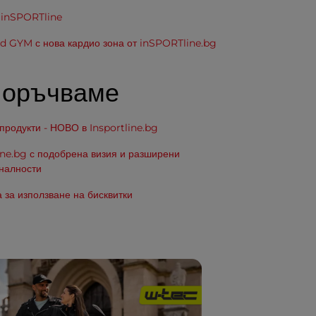
 inSPORTline
d GYM с нова кардио зона от inSPORTline.bg
поръчваме
родукти - НОВО в Insportline.bg
ine.bg с подобрена визия и разширени
налности
 за използване на бисквитки