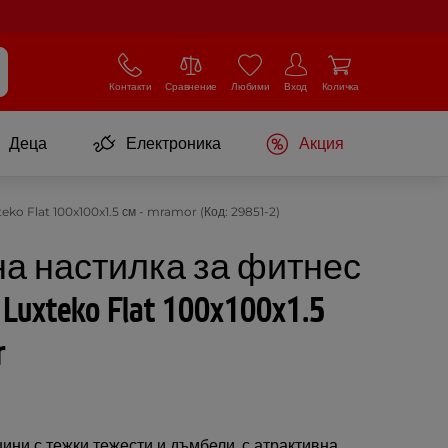
Контакти
Сравнение
Любими
Вход
Количка
Деца
Електроника
Акция
ko Flat 100x100x1.5 см - mramor (Код: 29851-2)
а настилка за фитнес
 Luxteko Flat 100x100x1.5
r
ни с тежки тежести и дъмбели, с атрактивна