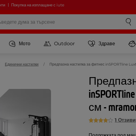
нти
Покупка на изплащане с iute
Мото
Outdoor
Здраве
Единични настилки
Предпазна настилка за фитнес inSPORTline Luxte
Предпазн
inSPORTline
см - mramo
1 Отзиви
Подложката под маши