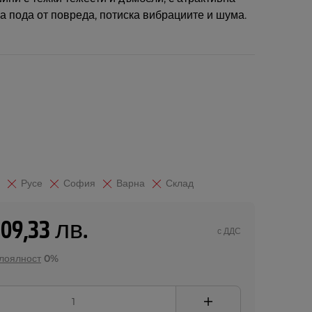
а пода от повреда, потиска вибрациите и шума.
Русе
София
Варна
Склад
109,33 лв.
с ДДС
 лоялност
0%