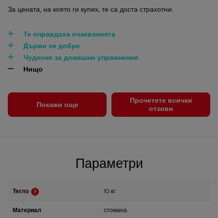
За цената, на която ги купих, те са доста страхотни.
Те оправдаха очакванията
Държи се добре
Чудесно за домашни упражнения
Нищо
Прочетете всички
Покажи още
отзиви
Параметри
Тегло
10 кг
Материал
стомана