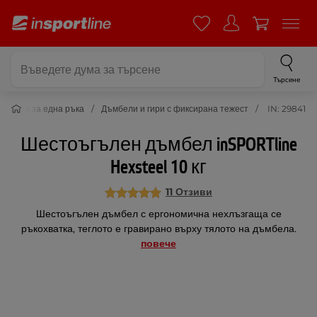
Търсене
 и гири за една ръка
Дъмбели и гири с фиксирана тежест
IN: 29841
Шестоъгълен дъмбел inSPORTline
Hexsteel 10 кг
11 Отзиви
Шестоъгълен дъмбел с ергономична нехлъзгаща се
ръкохватка, теглото е гравирано върху тялото на дъмбела.
повече