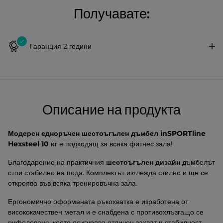
Получавате:
Гаранция 2 години
Описание на продукта
Модерен едноръчен шестоъгълен дъмбел inSPORTline
Hexsteel 10 кг
е подходящ за всяка фитнес зала!
Благодарение на практичния
шестоъгълен дизайн
дъмбелът
стои стабилно на пода. Комплектът изглежда стилно и ще се
откроява във всяка тренировъчна зала.
Ергономично оформената ръкохватка е изработена от
висококачествен метал и е снабдена с противохлъзгащо се
рифеловане, което осигурява отличен захват и стабилност