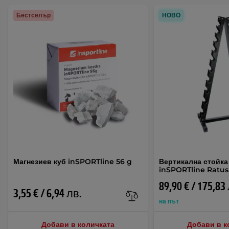
Бестселър
НОВО
Магнезиев куб inSPORTline 56 g
Вертикална стойка
inSPORTline Ratus
89,90 € / 175,83
3,55 € / 6,94 лв.
на път
Добави в количката
Добави в к