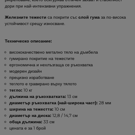
дори при най-интензивни упражнения.
Железните тежести
са покрити със
слой гума
за по-висока
устойчивост срещу износване.
Техническо описание:
висококачествено метално тяло на дъмбела
гумирано покритие на тежестите
ергономична и нехлъзгаща се ръкохватка
модерен дизайн
прецизно изработване
теглото е гравирано върху тялото
тегло:
10 кг
дължина на ръкохватката:
13 см
диаметър ръкохватка (най-широка част):
28 мм
ширина на тежестта:
10 см
диаметър на диска:
12,8 / 14,7 см
обща дължина:
33 см
цената е за 1 брой