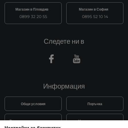
Магазин в Пловдив
Магазин в София
0899 32 20 55
0895 52 10 14
Следете ни в
Facebook
Youtube
Информация
Общи условия
Поръчка
Видове и цена за транспорт
Начини на плащане