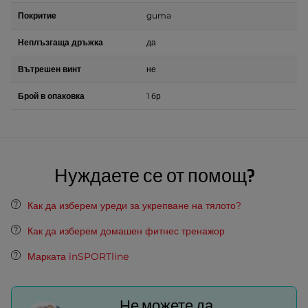
Покритие
guma
Неплъзгаща дръжка
да
Вътрешен винт
не
Брой в опаковка
1 бр
Нуждаете се от помощ?
Как да изберем уреди за укрепване на тялото?
Как да изберем домашен фитнес тренажор
Марката inSPORTline
Не можете да