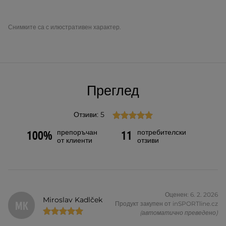
Снимките са с илюстративен характер.
Преглед
Отзиви: 5
препоръчан
потребителски
100%
11
от клиенти
отзиви
Оценен: 6. 2. 2026
Miroslav Kadlček
MK
Продукт закупен от inSPORTline.cz
(автоматично преведено)