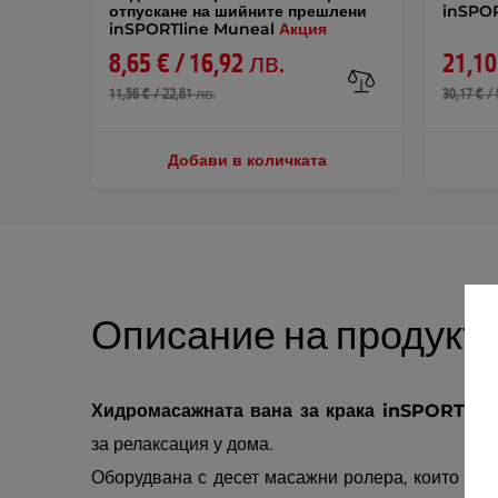
отпускане на шийните прешлени
inSPOR
inSPORTline Muneal
Акция
8,65 € / 16,92 лв.
21,10
11,56 € / 22,61 лв.
30,17 € /
Добави в количката
Описание на продукт
Хидромасажната вана за крака inSPORTlin
за релаксация у дома.
Оборудвана с десет масажни ролера, които ст