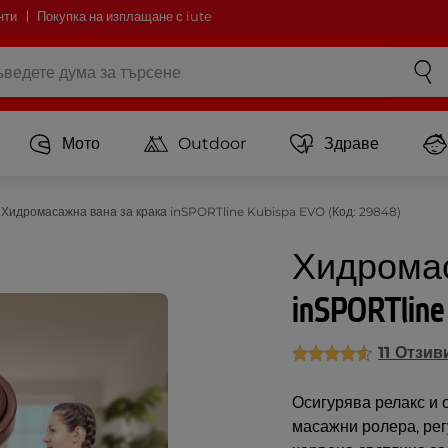
нти
Покупка на изплащане с iute
Мото
Outdoor
Здраве
Хидромасажна вана за крака inSPORTline Kubispa EVO (Код: 29848)
Хидромас
inSPORTline
11 Отзив
Осигурява релакс и 
масажни ролера, рег