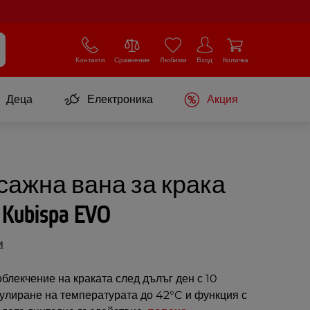
Контакти
Сравнение
Любими
Вход
Количка
Деца
Електроника
Акция
ажна вана за крака
 Kubispa EVO
и
облекчение на краката след дълъг ден с 10
улиране на температурата до 42°C и функция с