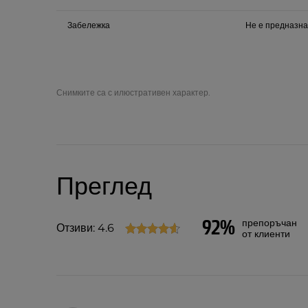
Забележка
Не е предназна
Снимките са с илюстративен характер.
Преглед
92%
препоръчан
Отзиви: 4.6
от клиенти