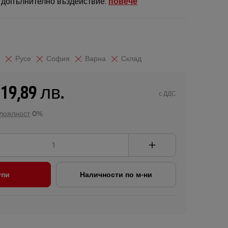
 допълнително въздействие.
повече
Русе
София
Варна
Склад
119,89 лв.
с ДДС
 лоялност
0%
упи
Наличности по м-ни