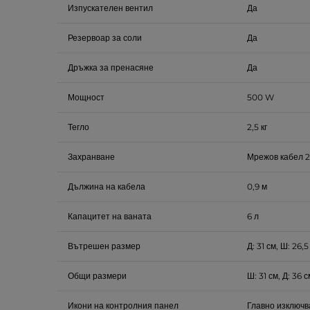
Изпускателен вентил
Да
Резервоар за соли
Да
Дръжка за пренасяне
Да
Мощност
500 W
Тегло
2,5 кг
Захранване
Мрежов кабел 2
Дължина на кабела
0,9 м
Капацитет на ваната
6 л
Вътрешен размер
Д: 31 см, Ш: 26,5
Общи размери
Ш: 31 см, Д: 36 с
Икони на контролния панел
Главно изключв