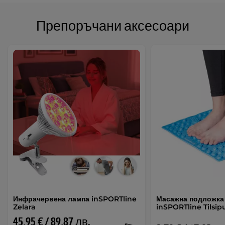
Препоръчани аксесоари
Инфрачервена лампа inSPORTline
Масажна подложка 
Zelara
inSPORTline Tilsip
45,95 € / 89,87 лв.