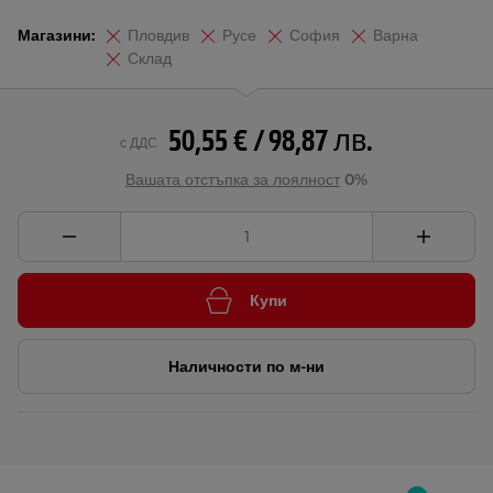
Магазини:
Пловдив
Русе
София
Варна
Склад
50,55 € / 98,87 лв.
с ДДС
Вашата отстъпка за лоялност
0%
Купи
Наличности по м-ни