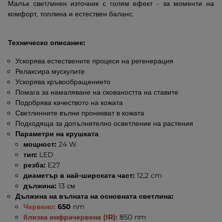
Малък светлинен източник с голям ефект - за моменти на
комфорт, топлина и естествен баланс.
Техническо описание:
Ускорява естествените процеси на регенерация
Релаксира мускулите
Ускорява кръвообращението
Помага за намаляване на сковаността на ставите
Подобрява качеството на кожата
Светлинните вълни проникват в кожата
Подходяща за допълнително осветление на растения
Параметри на крушката
мощност:
24 W
тип:
LED
резба:
E27
диаметър в най-широката част:
12,2 cm
дължина:
13 см
Дължина на вълната на основната светлина:
Червено:
650
nm
близка инфрачервена (IR):
850 nm