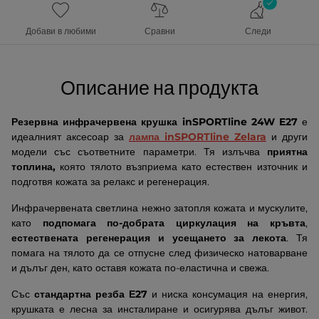
Добави в любими
Сравни
Следи
Описание на продукта
Резервна инфрачервена крушка inSPORTline 24W E27
е
идеалният аксесоар за
лампа inSPORTline Zelara
и други
модели със съответните параметри. Тя излъчва
приятна
топлина,
която тялото възприема като естествен източник и
подготвя кожата за релакс и регенерация.
Инфрачервената светлина нежно затопля кожата и мускулите,
като
подпомага по-добрата циркулация на кръвта
,
естествената регенерация и усещането за лекота
. Тя
помага на тялото да се отпусне след физическо натоварване
и дълъг ден, като оставя кожата по-еластична и свежа.
Със
стандартна резба Е27
и ниска консумация на енергия,
крушката е лесна за инсталиране и осигурява дълъг живот.