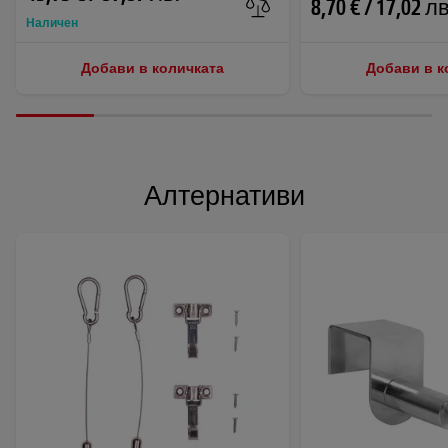
8,70 € / 17,02 лв
Наличен
Добави в количката
Добави в к
Алтернативи