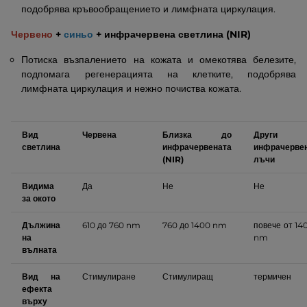
подобрява кръвообращението и лимфната циркулация.
Червено
+
синьо
+ инфрачервена светлина (NIR)
Потиска възпалението на кожата и омекотява белезите,
подпомага регенерацията на клетките, подобрява
лимфната циркулация и нежно почиства кожата.
Вид
Червена
Близка до
Други
светлина
инфрачервената
инфрачерве
(NIR)
лъчи
Видима
Да
Не
Не
за окото
Дължина
610 до 760 nm
760 до 1400 nm
повече от 14
на
nm
вълната
Вид на
Стимулиране
Стимулиращ
термичен
ефекта
върху