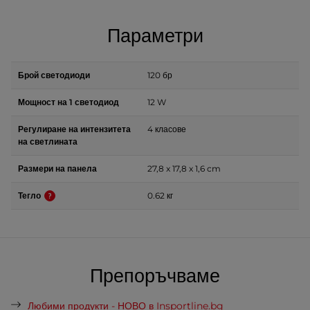
Параметри
Брой светодиоди
120 бр
Мощност на 1 светодиод
12 W
Регулиране на интензитета
4 класове
на светлината
Размери на панела
27,8 x 17,8 x 1,6 cm
Тегло
0.62 кг
Препоръчваме
Любими продукти - НОВО в Insportline.bg