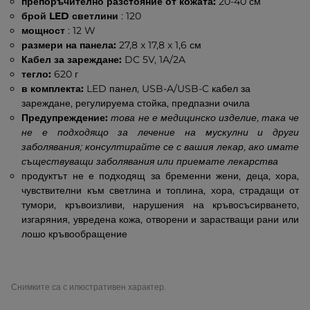
препоръчително разстояние от кожата:
20-40 см
брой LED светлини
: 120
мощност
: 12 W
размери на панела:
27,8 x 17,8 x 1,6 см
Кабел за зареждане:
DC 5V, 1A/2A
тегло:
620 г
в комплекта:
LED панел, USB-A/USB-C кабел за
зареждане, регулируема стойка, предпазни очила
Предупреждение:
това не е медицинско изделие, така че
не е подходящо за лечение на мускулни и други
заболявания; консултирайте се с вашия лекар, ако имате
съществуващи заболявания или приемате лекарства
продуктът не е подходящ за бременни жени, деца, хора,
чувствителни към светлина и топлина, хора, страдащи от
тумори, кръвоизливи, нарушения на кръвосъсирването,
изгаряния, увредена кожа, отворени и зарастващи рани или
лошо кръвообращение
Снимките са с илюстративен характер.