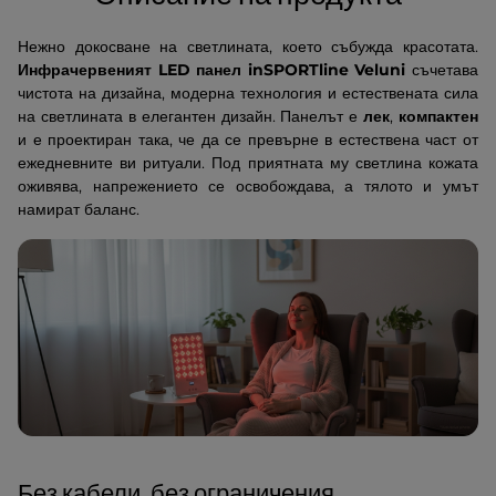
Нежно докосване на светлината, което събужда красотата.
Инфрачервеният LED панел inSPORTline Veluni
съчетава
чистота на дизайна, модерна технология и естествената сила
на светлината в елегантен дизайн. Панелът е
лек
,
компактен
и е проектиран така, че да се превърне в естествена част от
ежедневните ви ритуали. Под приятната му светлина кожата
оживява, напрежението се освобождава, а тялото и умът
намират баланс.
Без кабели, без ограничения