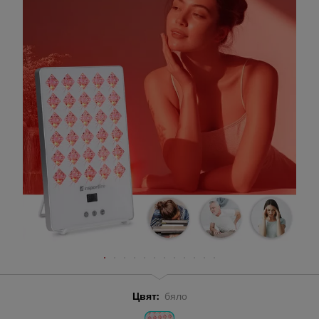
Цвят:
бяло