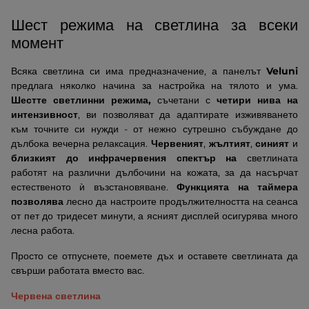
Шест режима на светлина за всеки
момент
Всяка светлина си има предназначение, а панелът
Veluni
предлага няколко начина за настройка на тялото и ума.
Шестте светлинни режима,
съчетани с
четири нива на
интензивност
, ви позволяват да адаптирате изживяването
към точните си нужди - от нежно сутрешно събуждане до
дълбока вечерна релаксация.
Червеният
,
жълтият
,
синият
и
близкият до инфрачервения спектър на
светлината
работят на различни дълбочини на кожата, за да насърчат
естественото ѝ възстановяване.
Функцията на таймера
позволява
лесно да настроите продължителността на сеанса
от пет до тридесет минути, а ясният дисплей осигурява много
лесна работа.
Просто се отпуснете, поемете дъх и оставете светлината да
свърши работата вместо вас.
Червена светлина