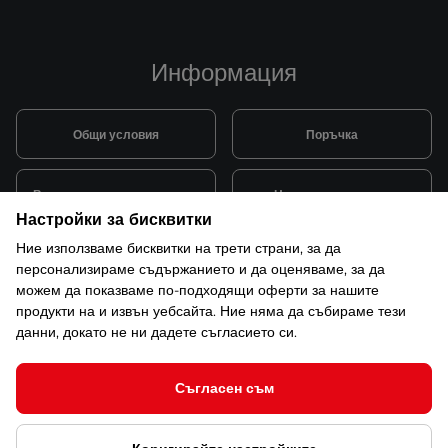
Информация
Общи условия
Поръчка
Видове и цена за транспорт
Начини на плащане
Настройки за бисквитки
Ние използваме бисквитки на трети страни, за да
Система за лоялни клиенти
Монтаж и поддръжка
персонализираме съдържанието и да оценяваме, за да
можем да показваме по-подходящи оферти за нашите
продукти на и извън уебсайта. Ние няма да събираме тези
Рекламации и гаранция
данни, докато не ни дадете съгласието си.
Съгласен съм
© 2026 САКСО ООД Всички права запазени