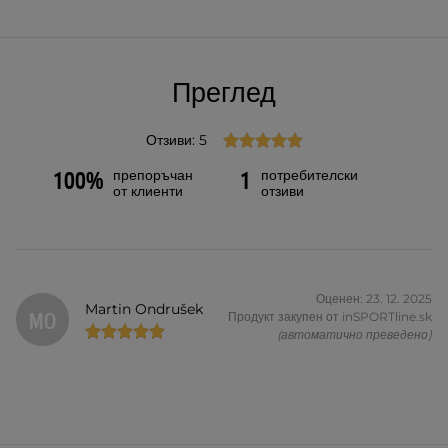
Преглед
Отзиви: 5
препоръчан
потребителски
100%
1
от клиенти
отзиви
Оценен: 23. 12. 2025
Martin Ondrušek
MO
Продукт закупен от inSPORTline.sk
(автоматично преведено)