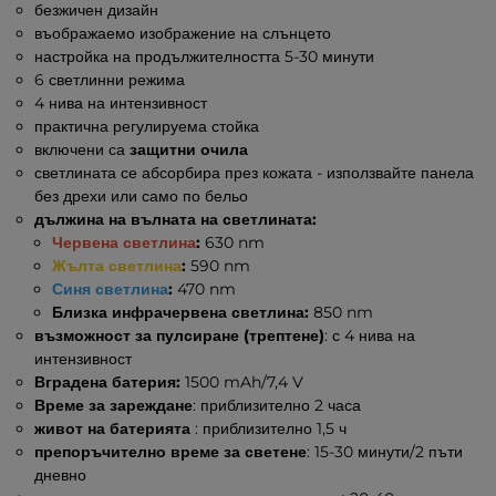
безжичен дизайн
въображаемо изображение на слънцето
настройка на продължителността 5-30 минути
6 светлинни режима
4 нива на интензивност
практична регулируема стойка
включени са
защитни очила
светлината се абсорбира през кожата - използвайте панела
без дрехи или само по бельо
дължина на вълната на светлината:
Червена светлина
:
630 nm
Жълта светлина
:
590 nm
Синя светлина
:
470 nm
Близка инфрачервена светлина:
850 nm
възможност за пулсиране (трептене)
: с 4 нива на
интензивност
Вградена батерия:
1500 mAh/7,4 V
Време за зареждане
: приблизително 2 часа
живот на батерията
: приблизително 1,5 ч
препоръчително време за светене
: 15-30 минути/2 пъти
дневно