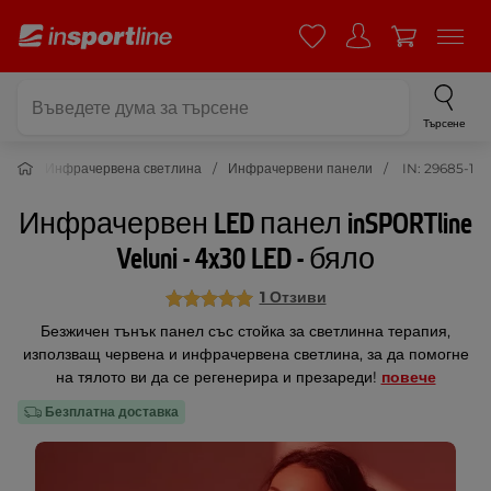
Търсене
пия
Инфрачервена светлина
Инфрачервени панели
IN: 29685-1
Инфрачервен LED панел inSPORTline
Veluni - 4x30 LED - бяло
1 Отзиви
Безжичен тънък панел със стойка за светлинна терапия,
използващ червена и инфрачервена светлина, за да помогне
на тялото ви да се регенерира и презареди!
повече
Безплатна доставка