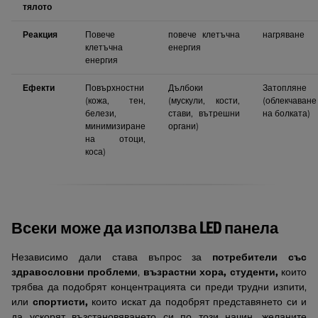
тялото
Реакция
Повече
повече клетъчна
нагряване
клетъчна
енергия
енергия
Ефекти
Повърхностни
Дълбоки
Затопляне
(кожа, тен,
(мускули, кости,
(облекчаване
белези,
стави, вътрешни
на болката)
минимизиране
органи)
на отоци,
коса)
Всеки може да използва LED панела
Независимо дали става въпрос за
потребители със
здравословни проблеми
,
възрастни хора,
студенти,
които
трябва да подобрят концентрацията си преди трудни изпити,
или
спортисти,
които искат да подобрят представянето си и
да ускорят възстановяването си по този начин, желаните