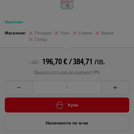
Налично
Магазини:
Пловдив
Русе
София
Варна
Склад
196,70 € / 384,71 лв.
с ДДС
Вашата отстъпка за лоялност
0%
Купи
Наличности по м-ни