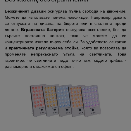
Безжичният дизайн
осигурява пълна свобода на движение.
Можете да използвате панела навсякъде. Например, докато
се отпускате на дивана, на бюрото или в спалнята преди
лягане.
Вградената батерия
осигурява осветление, без да
търсите постоянно контакт, така че можете да се
концентрирате изцяло върху себе си. За удобството се грижи
и
практичната регулируема стойка
, която ви позволява да
променяте непрекъснато ъгъла на светлината. Това
гарантира, че светлината пада точно там, където трябва -
равномерно и с максимален ефект.