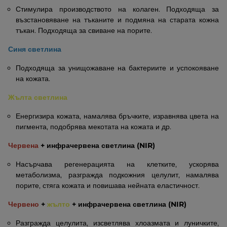
Стимулира производството на колаген. Подходяща за
възстановяване на тъканите и подмяна на старата кожна
тъкан. Подходяща за свиване на порите.
Синя светлина
Подходяща за унищожаване на бактериите и успокояване
на кожата.
Жълта светлина
Енергизира кожата, намалява бръчките, изравнява цвета на
пигмента, подобрява мекотата на кожата и др.
Червена
+ инфрачервена светлина (NIR)
Насърчава регенерацията на клетките, ускорява
метаболизма, разгражда подкожния целулит, намалява
порите, стяга кожата и повишава нейната еластичност.
Червено
+
жълто
+ инфрачервена светлина (NIR)
Разгражда целулита, изсветлява хлоазмата и луничките,