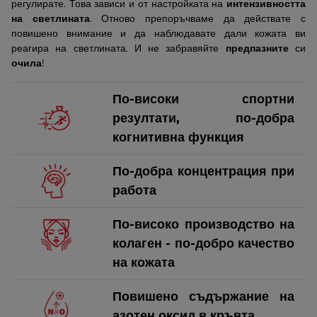
регулирате. Това зависи и от настройката на
интензивността
на светлината
. Отново препоръчваме да действате с
повишено внимание и да наблюдавате дали кожата ви
реагира на светлината. И не забравяйте
предпазните
си
очила
!
По-високи спортни
резултати, по-добра
когнитивна функция
По-добра концентрация при
работа
По-високо производство на
колаген - по-добро качество
на кожата
Повишено съдържание на
азотен оксид в кръвта