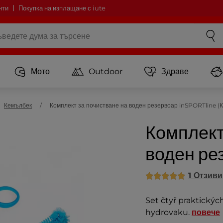
нти
Покупка на изплащане с iute
Мото
Outdoor
Здраве
Кемълбек
Комплект за почистване на воден резервоар inSPORTline (К
Комплект
воден рез
1 Отзиви
Set čtyř praktický
hydrovaku.
повече