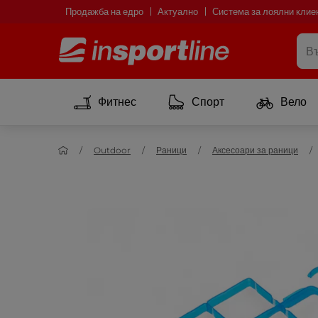
Продажба на едро
Актуално
Система за лоялни клие
Фитнес
Спорт
Вело
Outdoor
Раници
Аксесоари за раници