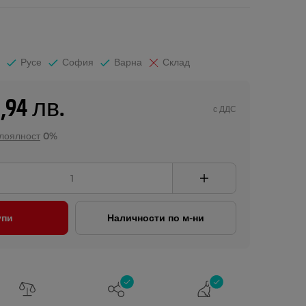
Русе
София
Варна
Склад
5,94 лв.
с ДДС
 лоялност
0%
упи
Наличности по м-ни