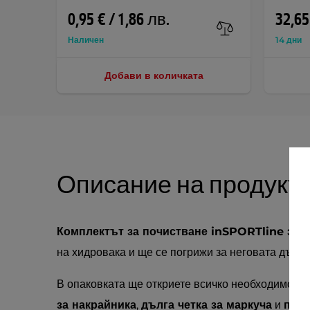
0,95 € / 1,86 лв.
32,65
Наличен
14 дни
Добави в количката
Описание на продукт
Комплектът за почистване inSPORTline за 
на хидровака и ще се погрижи за неговата дълга
В опаковката ще откриете всичко необходимо –
за накрайника
,
дълга четка за маркуча
и
прак