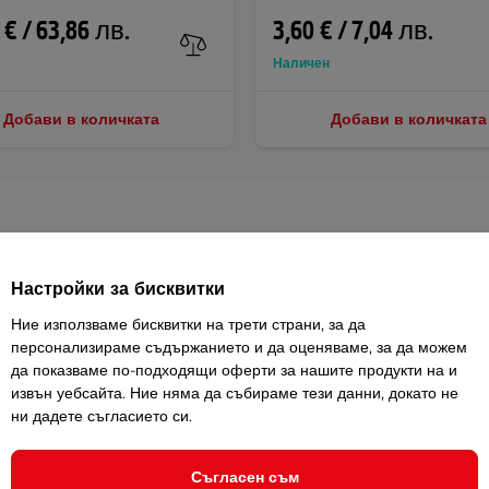
 € / 63,86 лв.
3,60 € / 7,04 лв.
Наличен
Добави в количката
Добави в количката
а
Пре
Настройки за бисквитки
Ние използваме бисквитки на трети страни, за да
Любими п
персонализираме съдържанието и да оценяваме, за да можем
воден хидровак
ще улесни поддръжката
да показваме по-подходящи оферти за нашите продукти на и
Insportl
извън уебсайта. Ние няма да събираме тези данни, докато не
 употреба.
функцио
ни дадете съгласието си.
четка за резервоара
,
специална четка
Политика
Съгласен съм
тична закачалка за сушене
.