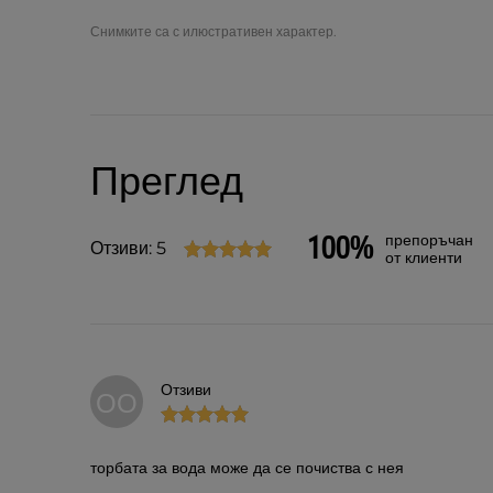
Снимките са с илюстративен характер.
Преглед
100%
препоръчан
Отзиви: 5
от клиенти
Отзиви
ОО
торбата за вода може да се почиства с нея