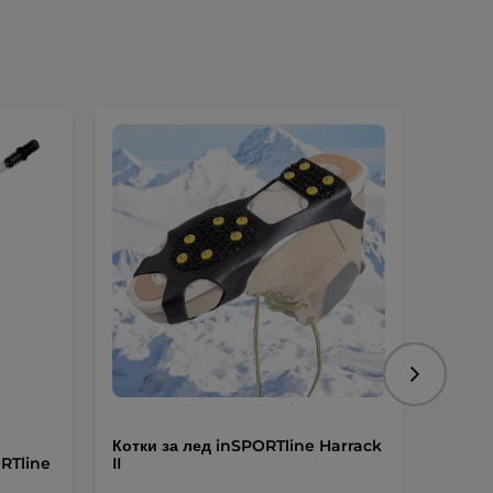
Следваща
Котки за лед inSPORTline Harrack
Кемъл
RTline
II
- 2 ли