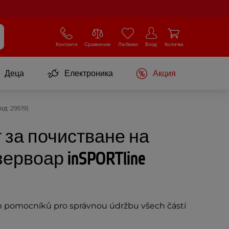
Контакти
Сравнение
Любими
Вход
Количка
Деца
Електроника
Акция
од: 29519)
 за почистване на
ервоар inSPORTline
ch pomocníků pro správnou údržbu všech částí