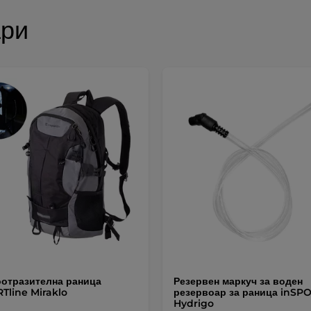
ари
отразителна раница
Резервен маркуч за воден
Tline Miraklo
резервоар за раница inSPO
Hydrigo