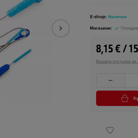
E-shop:
Налично
Магазини:
Пловдив
Следваща
8,15 € / 1
Вашата отстъпка за
К