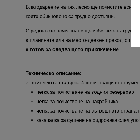
Благодарение на тях лесно ще почистите всички 
които обикновено са трудно достъпни.
С редовното почистване ще избегнете натрупван
в планината или на много-дневен преход, с този
е готов за следващото приключение
.
Техническо описание:
комплектът съдържа 4 почистващи инструмен
четка за почистване на водния резервоар
четка за почистване на накрайника
четка за почистване на вътрешната страна 
закачалка за сушене на хидровака след упо