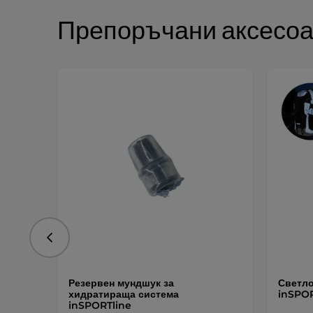
Препоръчани аксесо
Предишна
Резервен мундшук за
Светло
хидратираща система
inSPOR
inSPORTline