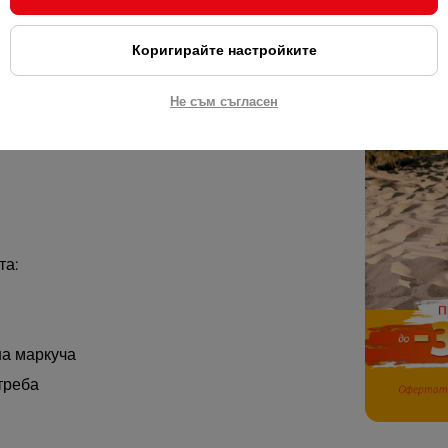
части на хидровака, включително тези,
Коригирайте настройките
ия. Независимо дали тръгвате с колело,
Не съм съгласен
 комплект
вашият хидровак винаги ще
та:
на маркуча
треба