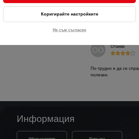
JZ
Коригирайте настройките
Не съм съгласен
Отзиви
ОО
По-трудно е да се справ
полезен.
Информация
Общи условия
Поръчка