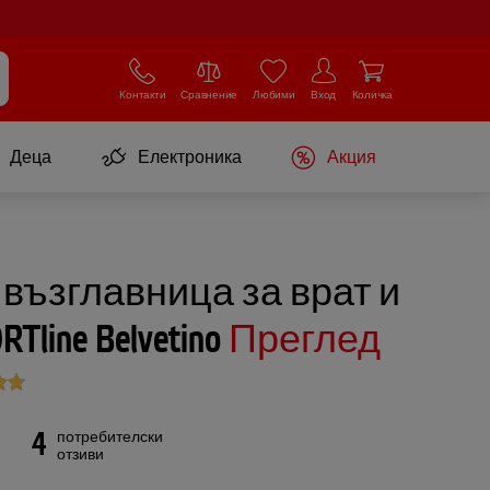
Контакти
Сравнение
Любими
Вход
Количка
Деца
Електроника
Акция
възглавница за врат и
Tline Belvetino
Преглед
4
потребителски
отзиви