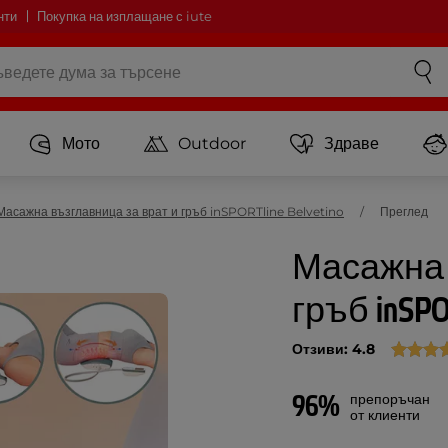
нти
Покупка на изплащане с iute
Мото
Outdoor
Здраве
Масажна възглавница за врат и гръб inSPORTline Belvetino
Преглед
Масажна 
гръб inSPOR
Отзиви: 4.8
96%
препоръчан
от клиенти