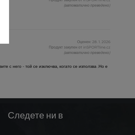
(автоматично преведено)
Оценен: 28. 1. 2026
Продукт закупен от inSPORTline.cz
(автоматично преведено)
ите с него - той се изключва, когато се използва .Но е
Следете ни в