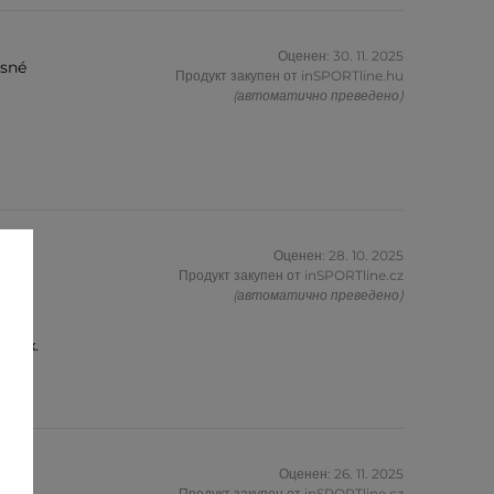
Оценен: 30. 11. 2025
ásné
Продукт закупен от inSPORTline.hu
(автоматично преведено)
Оценен: 28. 10. 2025
Продукт закупен от inSPORTline.cz
(автоматично преведено)
арък.
Оценен: 26. 11. 2025
lková
Продукт закупен от inSPORTline.cz