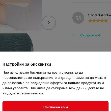
Szórád Andr
SA
Следваща
Страхотно!
Отзиви
ОО
Настройки за бисквитки
Ние използваме бисквитки на трети страни, за да
персонализираме съдържанието и да оценяваме, за да можем
Не знам, това беше под
да показваме по-подходящи оферти за нашите продукти на и
извън уебсайта. Ние няма да събираме тези данни, докато не
ни дадете съгласието си.
+7
Съгласен съм
Jitka Zaplatí