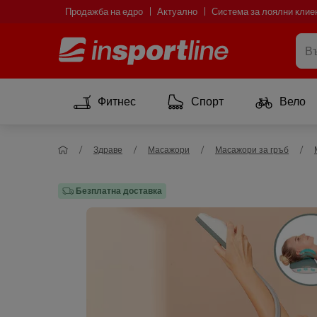
Продажба на едро
Актуално
Система за лоялни клие
Фитнес
Спорт
Вело
Здраве
Масажори
Масажори за гръб
Безплатна доставка