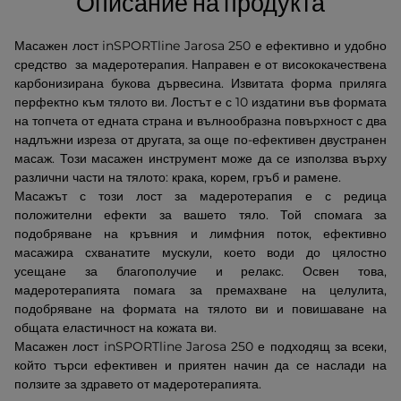
Описание на продукта
Масажен лост inSPORTline Jarosa 250 е ефективно и удобно
средство за мадеротерапия. Направен е от висококачествена
карбонизирана букова дървесина. Извитата форма приляга
перфектно към тялото ви. Лостът е с 10 издатини във формата
на топчета от едната страна и вълнообразна повърхност с два
надлъжни изреза от другата, за още по-ефективен двустранен
масаж. Този масажен инструмент може да се използва върху
различни части на тялото: крака, корем, гръб и рамене.
Масажът с този лост за мадеротерапия е с редица
положителни ефекти за вашето тяло. Той спомага за
подобряване на кръвния и лимфния поток, ефективно
масажира схванатите мускули, което води до цялостно
усещане за благополучие и релакс. Освен това,
мадеротерапията помага за премахване на целулита,
подобряване на формата на тялото ви и повишаване на
общата еластичност на кожата ви.
Масажен лост inSPORTline Jarosa 250 е подходящ за всеки,
който търси ефективен и приятен начин да се наслади на
ползите за здравето от мадеротерапията.