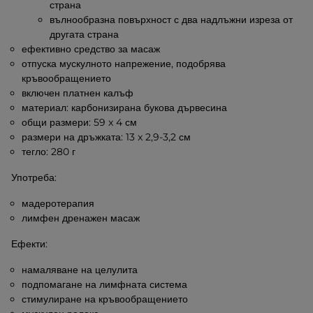
страна
вълнообразна повърхност с два надлъжни изреза от
другата страна
ефективно средство за масаж
отпуска мускулното напрежение, подобрява
кръвообращението
включен платнен калъф
материал: карбонизирана букова дървесина
общи размери: 59 x 4 см
размери на дръжката: 13 x 2,9-3,2 см
тегло: 280 г
Употреба:
мадеротерапия
лимфен дренажен масаж
Ефекти:
намаляване на целулита
подпомагане на лимфната система
стимулиране на кръвообращението