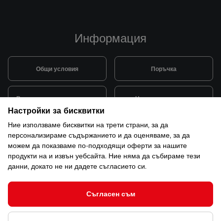
Информация
Общи условия
Поръчка
Видове и цена за транспорт
Начини на плащане
Настройки за бисквитки
Ние използваме бисквитки на трети страни, за да
Система за лоялни клиенти
Монтаж и поддръжка
персонализираме съдържанието и да оценяваме, за да
можем да показваме по-подходящи оферти за нашите
продукти на и извън уебсайта. Ние няма да събираме тези
Рекламации и гаранция
данни, докато не ни дадете съгласието си.
Съгласен съм
© 2026 САКСО ООД Всички права запазени