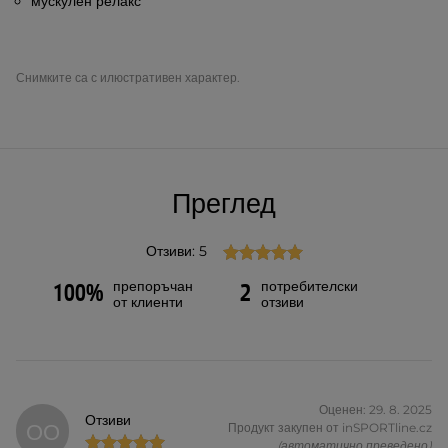
мускулен релакс
Снимките са с илюстративен характер.
Преглед
Отзиви: 5
препоръчан
потребителски
100%
2
от клиенти
отзиви
Оценен: 29. 8. 2025
Отзиви
ОО
Продукт закупен от inSPORTline.cz
(автоматично преведено)