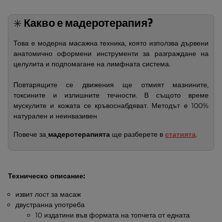
Какво е мадеротерапия?
✳️
Това е модерна масажна техника, която използва дървени
анатомично оформени инструменти за разграждане на
целулита и подпомагане на лимфната система.
Повтарящите се движения ще отмият мазнините,
токсините и излишните течности. В същото време
мускулите и кожата се кръвоснабдяват. Методът е 100%
натурален и неинвазивен
Повече за
мадеротерапията
ще разберете в
статията
.
Техническо описание:
извит лост за масаж
двустранна употреба
10 издатини във формата на топчета от едната