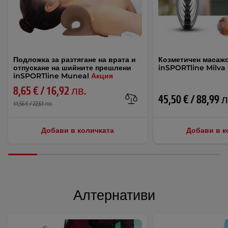
Подложка за разтягане на врата и
Козметичен масажо
отпускане на шийните прешлени
inSPORTline Milva
inSPORTline Muneal
Акция
8,65 € / 16,92 лв.
45,50 € / 88,99 
11,56 € / 22,61 лв.
Добави в количката
Добави в к
Алтернативи