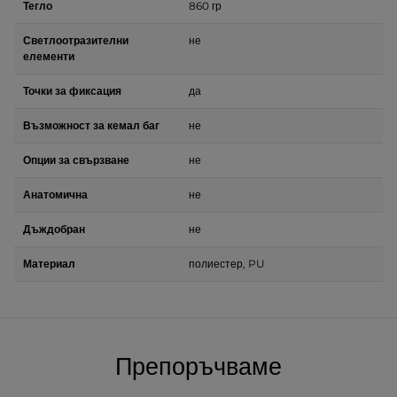
Тегло
860 гр
Светлоотразителни
не
елементи
Точки за фиксация
да
Възможност за кемал баг
не
Опции за свързване
не
Анатомична
не
Дъждобран
не
Материал
полиестер, PU
Препоръчваме