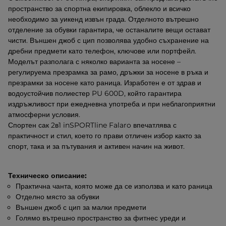
пространство за спортна екипировка, облекло и всичко
необходимо за уикенд извън града. Отделното вътрешно
отделение за обувки гарантира, че останалите вещи остават
чисти. Външен джоб с цип позволява удобно съхранение на
дребни предмети като телефон, ключове или портфейл.
Моделът разполага с няколко варианта за носене –
регулируема презрамка за рамо, дръжки за носене в ръка и
презрамки за носене като раница. Изработен е от здрав и
водоустойчив полиестер PU 600D, който гарантира
издръжливост при ежедневна употреба и при неблагоприятни
атмосферни условия.
Спортен сак 2в1 inSPORTline Falaro впечатлява с
практичност и стил, което го прави отличен избор както за
спорт, така и за пътувания и активен начин на живот.
Техническо описание:
Практична чанта, която може да се използва и като раница
Отделно място за обувки
Външен джоб с цип за малки предмети
Голямо вътрешно пространство за фитнес уреди и