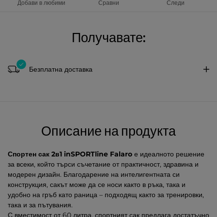
Добави в любими
Сравни
Следи
Получавате:
Безплатна доставка
Описание на продукта
Спортен сак 2в1 inSPORTline Falaro
е идеалното решение
за всеки, който търси съчетание от практичност, здравина и
модерен дизайн. Благодарение на интелигентната си
конструкция, сакът може да се носи както в ръка, така и
удобно на гръб като раница – подходящ както за тренировки,
така и за пътувания.
С вместимост от 60 литра, спортният сак предлага достатъчно