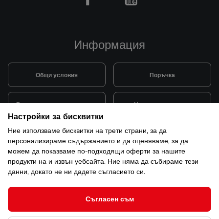
Facebook
Youtube
Информация
Общи условия
Поръчка
Видове и цена за транспорт
Начини на плащане
Настройки за бисквитки
Ние използваме бисквитки на трети страни, за да
Система за лоялни клиенти
Монтаж и поддръжка
персонализираме съдържанието и да оценяваме, за да
можем да показваме по-подходящи оферти за нашите
продукти на и извън уебсайта. Ние няма да събираме тези
Рекламации и гаранция
данни, докато не ни дадете съгласието си.
Съгласен съм