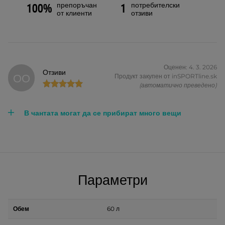
препоръчан
потребителски
100%
1
от клиенти
отзиви
Оценен: 4. 3. 2026
Отзиви
ОО
Продукт закупен от inSPORTline.sk
(автоматично преведено)
В чантата могат да се прибират много вещи
Параметри
Обем
60 л