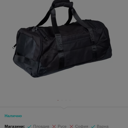
Налично
Магазини:
Пловдив
Русе
София
Варна