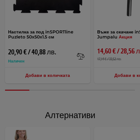
Настилка за под inSPORTline
Въже за скачане i
Puzleto 50x50x1.5 см
Jumpalu
Акция
14,60 € / 28,56 
20,90 € / 40,88 лв.
17,14 € / 33,52 лв.
Наличен
Добави в количката
Добави в к
Алтернативи