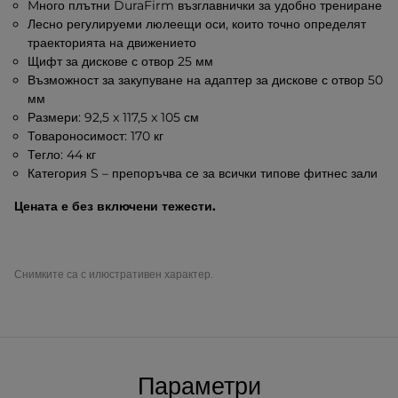
Mного плътни DuraFirm възглавнички за удобно трениране
Лесно регулируеми люлеещи оси, които точно определят
траекторията на движението
Щифт за дискове с отвор 25 мм
Възможност за закупуване на адаптер за дискове с отвор 50
мм
Размери: 92,5 x 117,5 x 105 см
Товароносимост: 170 кг
Тегло: 44 кг
Категория S – препоръчва се за всички типове фитнес зали
Цената е без включени тежести.
Снимките са с илюстративен характер.
Параметри