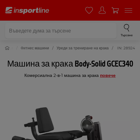
Търсене
с уреди
Фитнес машини
Уреди за трениране на крака
IN: 28924
Машина за крака Body-Solid GCEC340
Комерсиална 2-в-1 машина за крака
повече