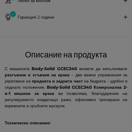
Лесен за монтаж
Гаранция 2 години
Описание на продукта
С машината
Body-Solid GCEC340
можете да изпълнявате
разгъване и сгъване на крака
– две важни упражнения за
укрепване на
предната и задната част
на бедрата – удобно в
седнало положение.
Body-Solid GCEC340 Комерсиална 2-
в-1 машина за крака
ви позволява, благодарение на
регулируемото повдигащо рамо, ефективно трениране на
коремните и гръбните мускули.
Техническо описание: