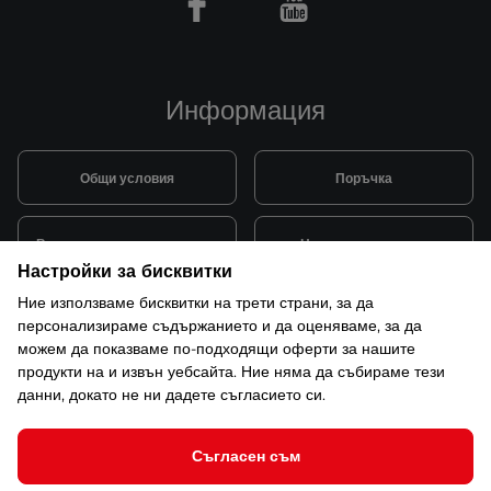
Facebook
Youtube
Информация
Общи условия
Поръчка
Видове и цена за транспорт
Начини на плащане
Настройки за бисквитки
Ние използваме бисквитки на трети страни, за да
Система за лоялни клиенти
Монтаж и поддръжка
персонализираме съдържанието и да оценяваме, за да
можем да показваме по-подходящи оферти за нашите
продукти на и извън уебсайта. Ние няма да събираме тези
Рекламации и гаранция
данни, докато не ни дадете съгласието си.
Съгласен съм