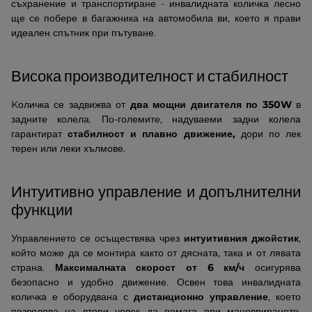
съхранение и транспортиране - инвалидната количка лесно
ще се побере в багажника на автомобила ви, което я прави
идеален спътник при пътуване.
Висока производителност и стабилност
Kоличка се задвижва от
два мощни двигателя по 350W
в
задните колела. По-големите, надуваеми задни колела
гарантират
стабилност и плавно движение,
дори по лек
терен или леки хълмове.
Интуитивно управление и допълнителни
функции
Управлението се осъществява чрез
интуитивния джойстик
,
който може да се монтира както от дясната, така и от лявата
страна.
Максималната скорост от 6 км/ч
осигурява
безопасно и удобно движение. Освен това инвалидната
количка е оборудвана с
дистанционно управление
, което
позволява на втори човек да помага при маневрирането.