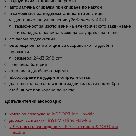
водоустойчива, подсилена рамка
автоматична спирачка при спиране по наклон
възможност за подпомагане на второ лице
дистанционно управление
(2x батерии AAA)
възможност за изключване на електрическото задвижване
- инвалидната количка може да се управлява ръчно
сгъваеми подлакътници
сваляща се чанта с цип за
съхранение на дребни
предмети
размери: 24x13,5x18 cm
Подвижна батерия
странични джобове от мрежа
абсорбиране на ударите отпред и отзад
допълнително разтегателни задни колела за по-добра
стабилност при каране по наклон
Допълнителни аксесоари:
чанта за пазаруване inSPORTline Hawkie
държач за напитки inSPORTline Hawkie
USB порт за зареждане + LED светлина inSPORTline
Hawkie