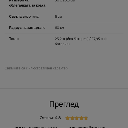
Размери на
30 x 20,5 см
облегалката за крака
Светла височина
6 см
Радиус на завъртане
60 см
Тегло
25,2 кг (без батерия) / 27,95 кг (с
батерия)
Снимките са с илюстративен характер.
Преглед
Отзиви: 4.8
препоръчан от
потребителски