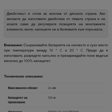
Джойстикът е готов за монтаж от дясната страна. Ако
желаете да използвате джойстика от лявата страна и не
искате сами да регулирате позицията на монтажните
елементи, моля, напишете ни в бележките към поръчката.
Внимание:
Съхранявайте батерията на сенчесто и сухо място
при температури между 10 ° C и 20 ° C. Преди да я
използвате, разредете напълно и презареждайте поне веднъж
месечно до 100% капацитет.
Техническо описание:
Максимален обхват
24 км
Капацитет на
130 кг
превозване
Двигател
700W (2x 24V/350W)