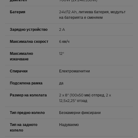
Батерия
24V/12 Ah, литиева батерия, модулът
на батерията е сменяем
Зарядно устройство
2 A
Максимална скорост
6 км/ч
Максимално
12°
изкачване
Спирачки
Електромагнитни
Подсилена рамка
да
Размер на колелата
2 x 8" (100x50 мм) отпред, 2 x
12,5x2,25" отзад
Тип предно колело
Безкамерни фиксирани
Тип на задното
Надуваемо
колело