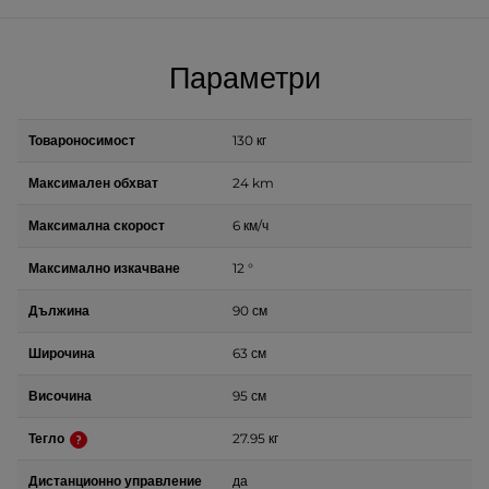
Параметри
Товароносимост
130 кг
Максимален обхват
24 km
Максимална скорост
6 км/ч
Максимално изкачване
12 °
Дължина
90 см
Широчина
63 см
Височина
95 см
Тегло
27.95 кг
Дистанционно управление
да