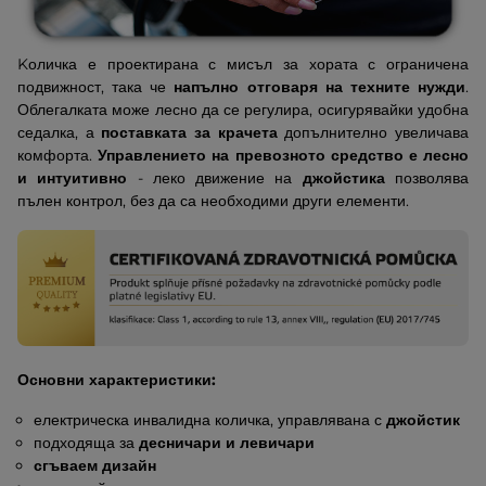
Kоличка е проектирана с мисъл за хората с ограничена
подвижност, така че
напълно отговаря на техните нужди
.
Облегалката може лесно да се регулира, осигурявайки удобна
седалка, а
поставката за крачета
допълнително увеличава
комфорта.
Управлението на превозното средство е лесно
и интуитивно
- леко движение на
джойстика
позволява
пълен контрол, без да са необходими други елементи.
Основни характеристики:
електрическа инвалидна количка, управлявана с
джойстик
подходяща за
десничари и левичари
сгъваем дизайн