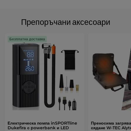
Препоръчани аксесоари
Безплатна доставка
Електрическа помпа inSPORTline
Преносима загряв
Dukefira с powerbank и LED
сядане W-TEC Alyt