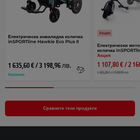
Акция
Електрическа инвалидна количка
inSPORTline Hawkie Evo Plus II
Електрически мото
количка inSPORTli
Акция
1 107,80 € / 2 1
1 635,60 € / 3 198,96 лв.
1 303,28 € / 2 548,99 лв.
Наличен
Сравнете тези продукти