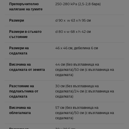
Препоръчително
250-280
kPa (2,5-2,8 бара
)
налягане на гумите
Размери
d 90 x w 63 x h 95 см
Размери в сгънато
d 80 x w 68 x h 42 см
състояние
Размери на
46 x 46 см, дебелина 6 см
седалката
Височина на
44 см (без възглавница на
седалката от земята
седалката)/50 см (с възглавница на
седалката)
Разстояние на
30 см (без възглавница на
подлакътника от
седалката)/24 см (с възглавница на
седалката
седалката)
Височина на
57 см (без възглавница на
облегалката
седалката)/50 см (с възглавница на
седалката)