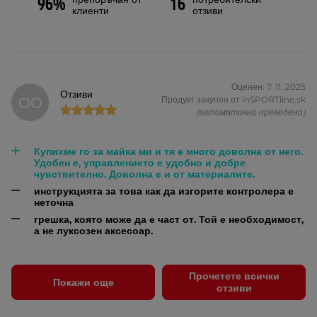
96%
16
клиенти
отзиви
Оценен: 7. 11. 2025
Отзиви
ОО
Продукт закупен от inSPORTline.sk
(автоматично преведено)
Купихме го за майка ми и тя е много доволна от него.
Удобен е, управлението е удобно и добре
чувствително. Доволна е и от материалите.
инструкцията за това как да изгорите контролера е
неточна
грешка, която може да е част от. Той е необходимост,
а не луксозен аксесоар.
Прочетете всички
Покажи още
отзиви