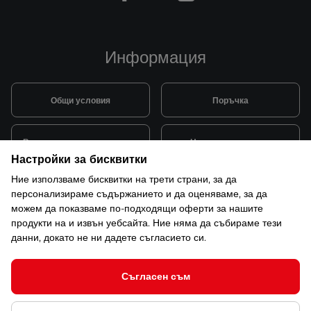
Информация
Общи условия
Поръчка
Видове и цена за транспорт
Начини на плащане
Настройки за бисквитки
Ние използваме бисквитки на трети страни, за да
Система за лоялни клиенти
Монтаж и поддръжка
персонализираме съдържанието и да оценяваме, за да
можем да показваме по-подходящи оферти за нашите
продукти на и извън уебсайта. Ние няма да събираме тези
Рекламации и гаранция
данни, докато не ни дадете съгласието си.
Съгласен съм