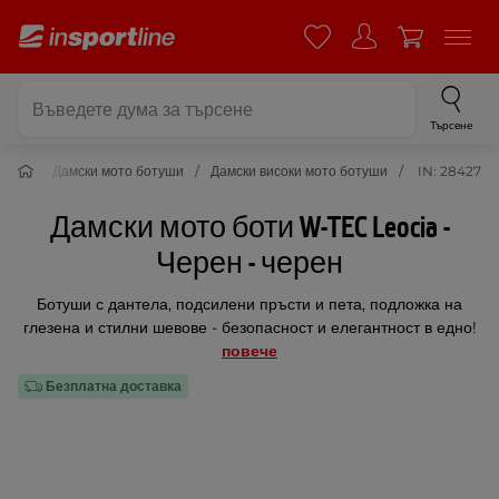
Търсене
увки
Дамски мото ботуши
Дамски високи мото ботуши
IN: 28427
Дамски мото боти W-TEC Leocia -
Черен - черен
Ботуши с дантела, подсилени пръсти и пета, подложка на
глезена и стилни шевове - безопасност и елегантност в едно!
повече
Безплатна доставка