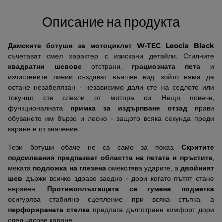
Описание на продукта
Дамските ботуши за мотоциклет W-TEC Leocia Black
съчетават смел характер с изискани детайли. Стилните
квадратни шевове
отстрани,
грациозната пета
и
изчистените линии създават външен вид, който няма да
остане незабелязан - независимо дали сте на седлото или
току-що сте слезли от мотора си. Нещо повече,
функционалната
примка за издърпване отзад
прави
обуването им бързо и лесно - защото всяка секунда преди
каране е от значение.
Тези ботуши обаче не са само за показ.
Скритите
подсилвания предпазват областта на петата и пръстите
,
меката
подложка на глезена
омекотява ударите, а
двойният
шев
държи всичко здраво заедно - дори когато пътят стане
неравен.
Противоплъзгащата се гумена подметка
осигурява стабилно сцепление при всяка стъпка, а
перфорираната стелка
предлага дълготраен комфорт дори
след часове каране.