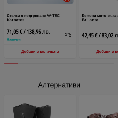
Стелки с подгряване W-TEC
Кожeни мото ръка
Karpatos
Brillanta
71,05 € / 138,96 лв.
42,45 € / 83,02 
Наличен
Добави в количката
Добави в к
Алтернативи