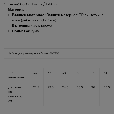
Тегло:
680 г (1 чифт / 1360 г)
Материал:
Външен материал:
Външен материал: TR синтетична
кожа (дебелина 1,8 - 2 мм)
Вътрешна част:
мрежа
Подметка:
гума
Таблица с размери на боти W-TEC
EU
36
37
38
39
40
41
номерация
Дължина
22.5
23.5
24.5
25.5
26
26.5
на
стелката,
см