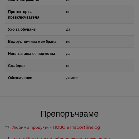
Протектор на
не
превключвателя
Ухо за обуване
да
Водоустойчива мембрана
не
Неплъзгаща се подметка
да
Слайдер
не
Обозначение
дамски
Препоръчваме
Любими продукти - НОВО в Insportline.bg
Insportline.bg с подобрена визия и разширени