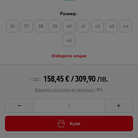
Размер:
36
37
38
39
40
41
42
43
44
45
Изберете опция
158,45 € / 309,90 лв.
с ДДС
Вашата отстъпка за лоялност
0%
Купи