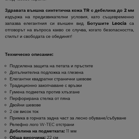
Здравата външна синтетична кожа TR с дебелина до 2 мм
издържа на предизвикателни условия, като същевременно
запазва елегантния си външен вид.
Ботушите Leocia
са
отговорът на въпроса какво се случва, когато безопасността,
стилът и свободата се обединят!
Техническо описание:
Подсилена защита на петата и пръстите
Допълнителна подложка на глезена
Елегантни квадратни странични шевове
Традиционно закопчаване с връзки
Гумена подметка против хлъзгане
Перфорирана стелка от пяна
Двойни шевове
2 см висок ток
Примка в горната задна част за лесно обуване/събуване
Релефно лого W-TEC отстрани
Дебелина на подметката:
11 мм
Обща височина:
22 см