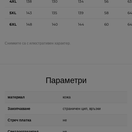
4XL
138
130
134
56
63
5XL
143
135
139
58
64
6XL
148
140
144
60
64
Снимките са с илюстративен характер.
Параметри
материал
кожа
Закопчаване
страничен цип, връзки
Стреч платка
не
Светлоотразител
не