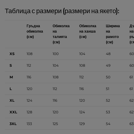
Таблица с размери (размери на якето):
Гръдна
Обиколка
Обиколка
Ширина
Д
обиколка
на
на ханша
на
на
(см)
талията
(см)
рамото
ръ
(см)
(см)
(с
XS
108
100
104
48
60
S
112
104
108
49
60
M
116
108
112
50
61
L
120
112
116
51
61
XL
124
116
120
52
62
XXL
128
120
124
53
62
3XL
133
125
129
54
63