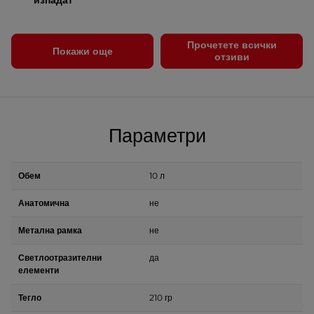
изпадат
Прочетете всички
Покажи още
отзиви
Параметри
Обем
10 л
Анатомична
не
Метална рамка
не
Светлоотразителни
да
елементи
Тегло
210 гр