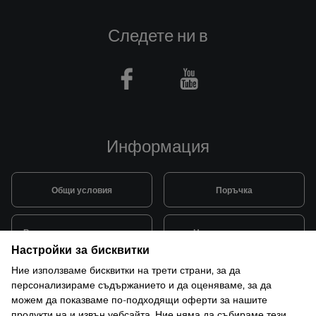
Следете ни в
Facebook
Youtube
Информация
Общи условия
Поръчка
Видове и цена за транспорт
Начини на плащане
Настройки за бисквитки
Ние използваме бисквитки на трети страни, за да
Система за лоялни клиенти
Монтаж и поддръжка
персонализираме съдържанието и да оценяваме, за да
можем да показваме по-подходящи оферти за нашите
продукти на и извън уебсайта. Ние няма да събираме тези