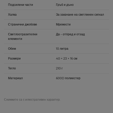
Подсилени части
Гръб и дъно
Халка
За закачане на светлинен сигнал
Странични джобове
Мрежести
Светлоотразителни
Да – отпред и отзад
елементи
Обем
10 литра
Размери
40 × 23 × 16 см
Тегло
210 г
Материал
600D полиестер
Снимките са с илюстративен характер.