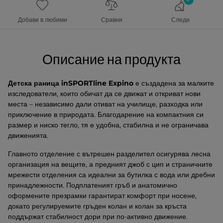
Добави в любими
Сравни
Следи
Описание на продукта
Детска раница inSPORTline Expino
е създадена за малките
изследователи, които обичат да се движат и откриват нови
места – независимо дали отиват на училище, разходка или
приключение в природата. Благодарение на компактния си
размер и ниско тегло, тя е удобна, стабилна и не ограничава
движенията.
Главното отделение с вътрешен разделител осигурява лесна
организация на вещите, а предният джоб с цип и страничните
мрежести отделения са идеални за бутилка с вода или дребни
принадлежности. Подплатеният гръб и анатомично
оформените презрамки гарантират комфорт при носене,
докато регулируемите гръден колан и колан за кръста
поддържат стабилност дори при по-активно движение.