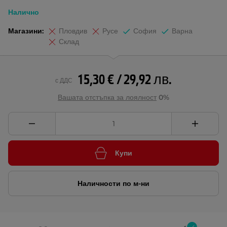
Налично
Магазини:
Пловдив
Русе
София
Варна
Склад
15,30 € / 29,92 лв.
с ДДС
Вашата отстъпка за лоялност
0%
Купи
Наличности по м-ни