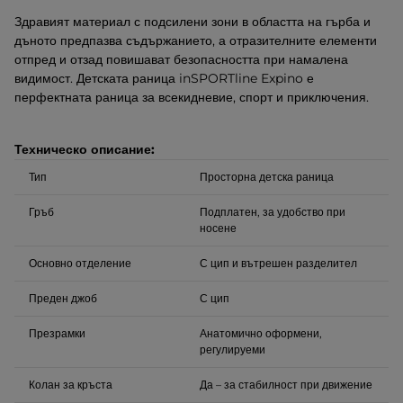
Здравият материал с подсилени зони в областта на гърба и
дъното предпазва съдържанието, а отразителните елементи
отпред и отзад повишават безопасността при намалена
видимост. Детската раница inSPORTline Expino е
перфектната раница за всекидневие, спорт и приключения.
Техническо описание:
Тип
Просторна детска раница
Гръб
Подплатен, за удобство при
носене
Основно отделение
С цип и вътрешен разделител
Преден джоб
С цип
Презрамки
Анатомично оформени,
регулируеми
Колан за кръста
Да – за стабилност при движение