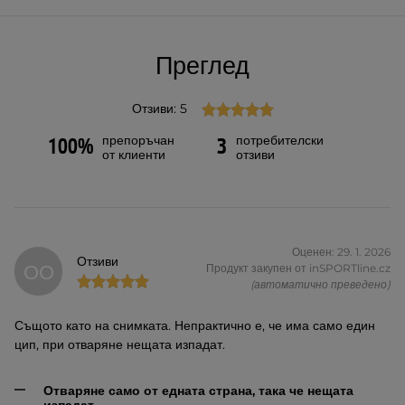
Преглед
Отзиви: 5
препоръчан
потребителски
100%
3
от клиенти
отзиви
Оценен: 29. 1. 2026
Отзиви
ОО
Продукт закупен от inSPORTline.cz
(автоматично преведено)
Същото като на снимката. Непрактично е, че има само един
цип, при отваряне нещата изпадат.
Отваряне само от едната страна, така че нещата