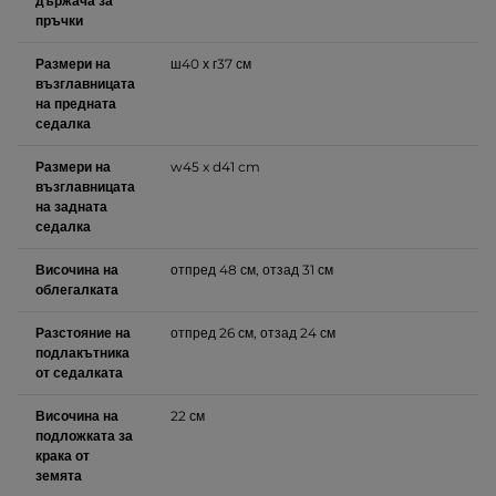
държача за
пръчки
Размери на
ш40 х г37 см
възглавницата
на предната
седалка
Размери на
w45 x d41 cm
възглавницата
на задната
седалка
Височина на
отпред 48 см, отзад 31 см
облегалката
Разстояние на
отпред 26 см, отзад 24 см
подлакътника
от седалката
Височина на
22 см
подложката за
крака от
земята