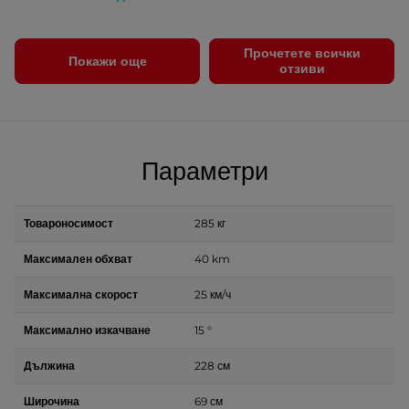
Прочетете всички
Покажи още
отзиви
Параметри
Товароносимост
285 кг
Максимален обхват
40 km
Максимална скорост
25 км/ч
Максимално изкачване
15 °
Дължина
228 см
Широчина
69 см