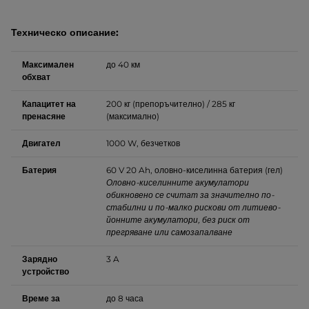
Техническо описание:
Максимален
до 40 км
обхват
Капацитет на
200 кг (препоръчително) / 285 кг
пренасяне
(максимално)
Двигател
1000 W, безчетков
Батерия
60 V 20 Ah, оловно-киселинна батерия (гел)
Оловно-киселинните акумулатори
обикновено се считат за значително по-
стабилни и по-малко рискови от литиево-
йонните акумулатори, без риск от
прегряване или самозапалване
Зарядно
3 A
устройство
Време за
до 8 часа