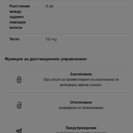
Разстояние
8 см
между
задните
помощни
колела
Тегло
130 kg
Функция за дистанционно управление:
Заключване
При опит за преместване на количката се
активира звуков сигнал.
Отключване
алармата се деактивира
Предупреждение