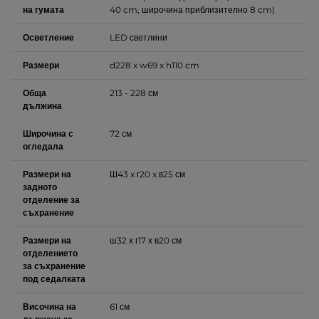
на гумата
40 cm, широчина приблизително 8 cm)
Осветление
LED светлини
Размери
d228 x w69 x h110 cm
Обща
213 - 228 см
дължина
Широчина с
72 см
огледала
Размери на
Ш43 x г20 x в25 см
задното
отделение за
съхранение
Размери на
ш32 х г17 х в20 см
отделението
за съхранение
под седалката
Височина на
61 см