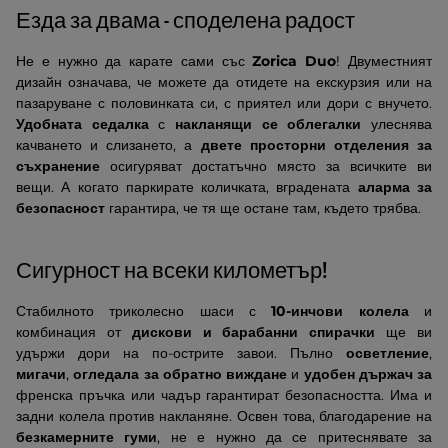
Езда за двама - споделена радост
Не е нужно да карате сами със
Zorica Duo
! Двуместният
дизайн означава, че можете да отидете на екскурзия или на
пазаруване с половинката си, с приятел или дори с внучето.
Удобната седалка
с
накланящи се облегалки
улеснява
качването и слизането, а
двете просторни отделения за
съхранение
осигуряват достатъчно място за всичките ви
вещи. А когато паркирате количката, вградената
аларма за
безопасност
гарантира, че тя ще остане там, където трябва.
Сигурност на всеки километър!
Стабилното триколесно шаси с
10-инчови колела
и
комбинация от
дискови и барабанни спирачки
ще ви
удържи дори на по-острите завои. Пълно
осветление
,
мигачи
,
огледала за обратно виждане
и
удобен държач за
френска пръчка или чадър гарантират безопасността. Има и
задни колела против накланяне. Освен това, благодарение на
безкамерните гуми
, не е нужно да се притеснявате за