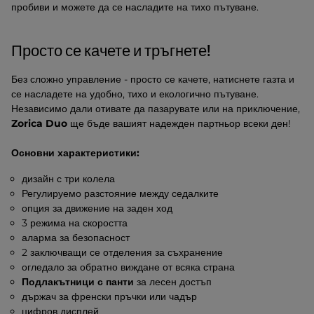
пробиви и можете да се насладите на тихо пътуване.
Просто се качете и тръгнете!
Без сложно управление - просто се качете, натиснете газта и
се насладете на удобно, тихо и екологично пътуване.
Независимо дали отивате да пазарувате или на приключение,
Zorica Duo
ще бъде вашият надежден партньор всеки ден!
Основни характеристики:
дизайн с три колела
Регулируемо разстояние между седалките
опция за движение на заден ход
3 режима на скоростта
аларма за безопасност
2 заключващи се отделения за съхранение
огледало за обратно виждане от всяка страна
Подлакътници с панти
за лесен достъп
държач за френски пръчки или чадър
цифров дисплей