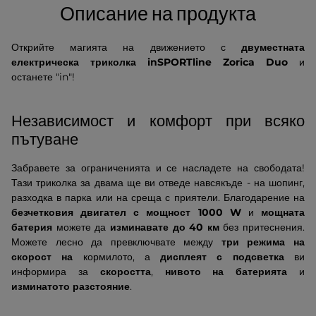
Описание на продукта
Открийте магията на движението с
двуместната
електрическа триколка inSPORTline Zorica Duo
и
останете "in"!
Независимост и комфорт при всяко
пътуване
Забравете за ограниченията и се насладете на свободата!
Тази триколка за двама ще ви отведе навсякъде - на шопинг,
разходка в парка или на среща с приятели. Благодарение на
безчетковия двигател с мощност 1000 W
и
мощната
батерия
можете да
изминавате до 40 км
без притеснения.
Можете лесно да превключвате между
три режима на
скорост на
кормилото, а
дисплеят с подсветка
ви
информира за
скоростта
,
нивото на батерията
и
изминатото разстояние
.