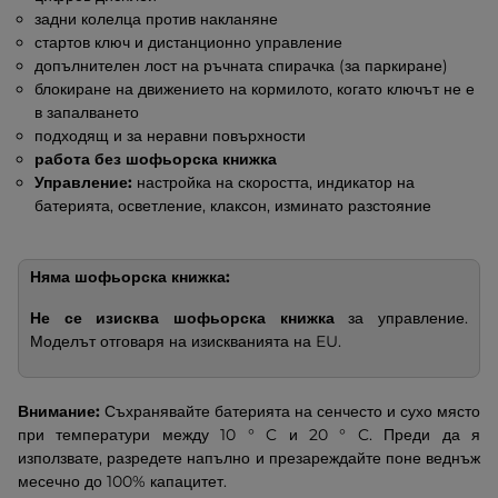
задни колелца против накланяне
стартов ключ и дистанционно управление
допълнителен лост на ръчната спирачка (за паркиране)
блокиране на движението на кормилото, когато ключът не е
в запалването
подходящ и за неравни повърхности
работа без шофьорска книжка
Управление:
настройка на скоростта, индикатор на
батерията, осветление, клаксон, изминато разстояние
Няма шофьорска книжка:
Не се изисква шофьорска книжка
за управление.
Моделът отговаря на изискванията на EU.
Внимание:
Съхранявайте батерията на сенчесто и сухо място
при температури между 10 ° C и 20 ° C. Преди да я
използвате, разредете напълно и презареждайте поне веднъж
месечно до 100% капацитет.