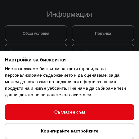
Информация
Общи условия
Поръчка
Видове и цена за транспорт
Начини на плащане
Настройки за бисквитки
Ние използваме бисквитки на трети страни, за да
Система за лоялни клиенти
Монтаж и поддръжка
персонализираме съдържанието и да оценяваме, за да
можем да показваме по-подходящи оферти за нашите
продукти на и извън уебсайта. Ние няма да събираме тези
Рекламации и гаранция
данни, докато не ни дадете съгласието си.
Съгласен съм
© 2026 САКСО ООД Всички права запазени
Коригирайте настройките
Защита на лични данни
Открийте ни в ShopMania