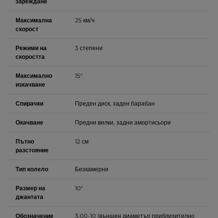
зареждане
Максимална
25 км/ч
скорост
Режими на
3 степени
скоростта
Максимално
15°
изкачване
Спирачки
Преден диск, заден барабан
Окачване
Предни вилки, задни амортисьори
Пътно
12 см
разстояние
Тип колело
Безкамерни
Размер на
10"
джантата
Обозначение
3.00-10 (външен диаметър приблизително