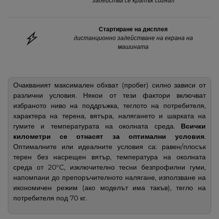
задейства се кратък сигнал
Стартиране на дисплея
дистанционно задействане на екрана на
машината
Очакваният максимален обхват (пробег) силно зависи от
различни условия. Някои от тези фактори включват
избраното ниво на поддръжка, теглото на потребителя,
характера на терена, вятъра, налягането и шарката на
гумите и температурата на околната среда.
Всички
километри се отнасят за оптимални условия
.
Оптималните или идеалните условия са: равен/плосък
терен без насрещен вятър, температура на околната
среда от 20°C, изключително тесни безпрофилни гуми,
напомпани до препоръчителното налягане, използване на
икономичен режим (ако моделът има такъв), тегло на
потребителя под 70 кг.