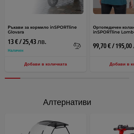
Ръкави за кормило inSPORTline
Ортопедичен колан
Glovara
inSPORTline Lomb
13 € / 25,43 лв.
99,70 € / 195,00
Наличен
Добави в количката
Добави в к
Алтернативи