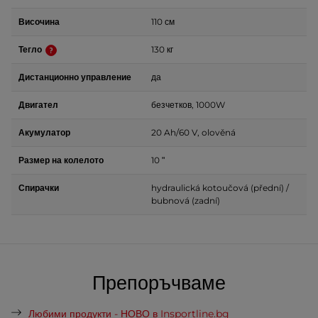
Височина
110 см
Тегло
130 кг
Дистанционно управление
да
Двигател
безчетков, 1000W
Акумулатор
20 Ah/60 V, olověná
Размер на колелото
10 ʺ
Спирачки
hydraulická kotoučová (přední) /
bubnová (zadní)
Препоръчваме
Любими продукти - НОВО в Insportline.bg