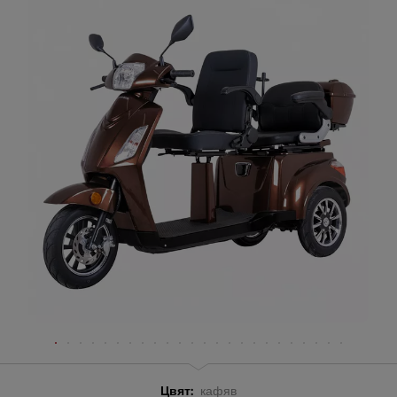
Цвят:
кафяв