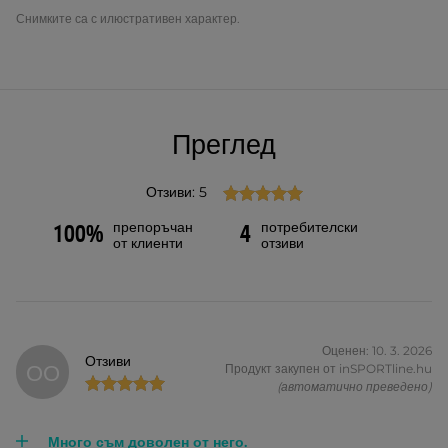
Снимките са с илюстративен характер.
Преглед
Отзиви: 5
препоръчан
потребителски
100%
4
от клиенти
отзиви
Оценен: 10. 3. 2026
Отзиви
ОО
Продукт закупен от inSPORTline.hu
(автоматично преведено)
Много съм доволен от него.