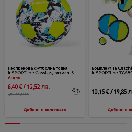
Неопренова футболна топка
Комплект за Catch
inSPORTline Cassilas, размер. 5
inSPORTline TGS8
Акция
6,40 € / 12,52 лв.
10,15 € / 19,85 
9,16 € / 17,92 лв.
Добави в количката
Добави в к