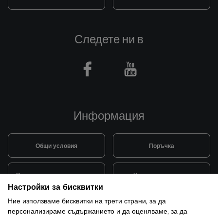
Следете ни в
Facebook
Youtube
Информация
Общи условия
Поръчка
Видове и цена за транспорт
Начини на плащане
Настройки за бисквитки
Ние използваме бисквитки на трети страни, за да
Система за лоялни клиенти
Монтаж и поддръжка
персонализираме съдържанието и да оценяваме, за да