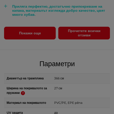
Приляга перфектно, достатъчно припокриване на
капака, материалът изглежда добро качество, цвят
много хубав.
Прочетете всички
Покажи още
отзиви
Параметри
Диаметър на трамплина
366 см
Ширина на покривалото за
27 см
пружини
Материал на покривалото
PVC/PE, EPE pěna
UV защита
да