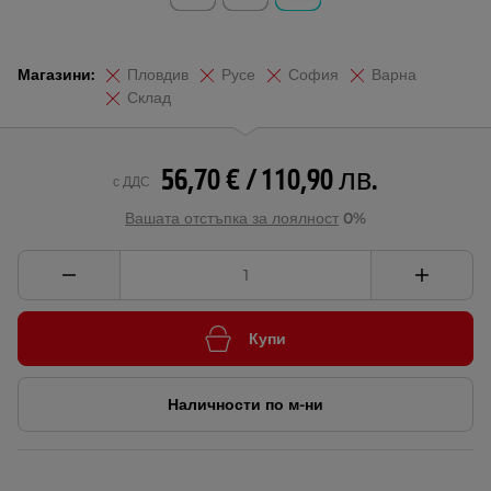
Магазини:
Пловдив
Русе
София
Варна
Склад
56,70 € / 110,90 лв.
с ДДС
Вашата отстъпка за лоялност
0%
Купи
Наличности по м-ни