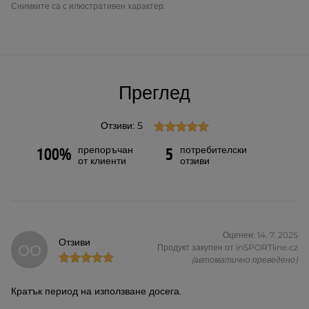
Снимките са с илюстративен характер.
Преглед
Отзиви: 5
препоръчан
потребителски
100%
5
от клиенти
отзиви
Оценен: 14. 7. 2025
Отзиви
ОО
Продукт закупен от inSPORTline.cz
(автоматично преведено)
Кратък период на използване досега.