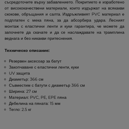
съсредоточите върху забавлението. Покритието е изработено
от висококачествени материали, които издържат на всякакви
скокове, обръщания и салта. Издръжливият PVC материал е
подплатен с мека пяна, за да абсорбира удара. Лесният
монтаж с еластични ленти и куки гарантира, че можете да
започнете да скачате и да се наслаждавате на трамплина
веднага и без никакви притеснения.
Техническо описание:
Резервен аксесоар за батут
Закопчаване с еластични ленти, куки
UV защита
Диаметър: 366 см
Съвместим с батути с диаметър 366 см
Ширина: 27 см
Материал: PVC, PE, EPE пяна
Дебелина на пяната: 15 мм
Тегло: 2.5 кг