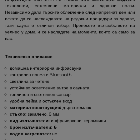
технологии, естествени материали и здравни ползи.
Независимо дали търсите облекчение след напрегнат ден или
искате да се наслаждавате на редовни процедури за здраве,
тази сауна е отличен избор. Пренесете вълшебството на
уелнес у дома и се насладете на моменти, които са само за
вас.
Техническо описание
домашна интериорна инфрасауна
контролен панел с Bluetooth
светлина за четене
устойчиво осветление вътре в сауната
топлинен и светлинен сензор
удобна пейка и остъклен вход
материал конструкция:
дърво хемлок
стъкло:
закалено, 8 мм
вид излъчватели:
инфрачервени, керамични
брой излъчватели: 6
подов нагревател:
не