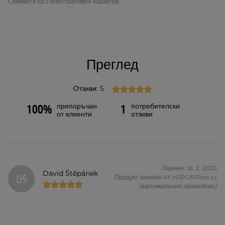
Снимките са с илюстративен характер.
Преглед
Отзиви: 5
препоръчан
потребителски
100%
1
от клиенти
отзиви
Оценен: 18. 2. 2025
David Štěpánek
DŠ
Продукт закупен от inSPORTline.cz
(автоматично преведено)