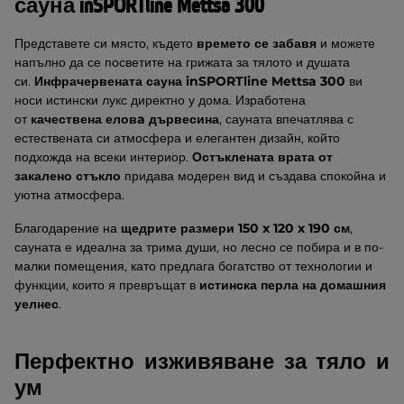
сауна inSPORTline Mettsa 300
Представете си място, където
времето се забавя
и можете
напълно да се посветите на грижата за тялото и душата
си.
Инфрачервената сауна inSPORTline Mettsa 300
ви
носи истински лукс директно у дома. Изработена
от
качествена еловa дървесина
, сауната впечатлява с
естествената си атмосфера и елегантен дизайн, който
подхожда на всеки интериор.
Остъклената врата от
закалено стъкло
придава модерен вид и създава спокойна и
уютна атмосфера.
Благодарение на
щедрите размери 150 x 120 x 190 см
,
сауната е идеална за трима души, но лесно се побира и в по-
малки помещения, като предлага богатство от технологии и
функции, които я превръщат в
истинска перла на домашния
уелнес
.
Перфектно изживяване за тяло и
ум