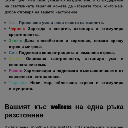
Всяки цвят има свое уникално въздействие, и благодарение
на светлинната терапия можете да изберете този, който най-
добре отговаря на вашето настроение:
Бял:
Прояснява ума и носи яснота на мислите.
Червен:
Зарежда с енергия, активира и стимулира
креативността.
Зелен:
Дава спокойствие и хармония, помага срещу
стрес и мигрена
Син:
Подпомага концентрацията и намалява стреса.
Жълт:
Освежава настроението, активира ума и
нервната система.
Розов:
Хармонизира и подпомага възстановяването от
психическо натоварване.
Тюркоаз:
Носи мир, облекчава стреса и стимулира
интуицията.
Вашият къс wellness на една ръка
разстояние
Инфрасауна inSPORTline Metsta 300 комбинира модерни