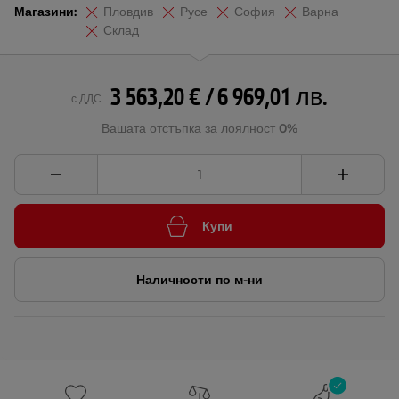
Магазини:
Пловдив
Русе
София
Варна
Склад
3 563,20 € / 6 969,01 лв.
с ДДС
Вашата отстъпка за лоялност
0%
Купи
Наличности по м-ни