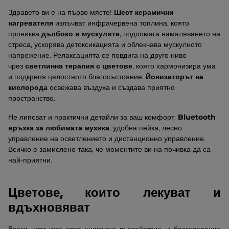
Здравето ви е на първо място!
Шест керамични
нагревателя
излъчват инфрачервена топлина, която
прониква
дълбоко в мускулите
, подпомага намаляването на
стреса, ускорява детоксикацията и облекчава мускулното
напрежение. Релаксацията се повдига на друго ниво
чрез
светлинна терапия с цветове
, която хармонизира ума
и подкрепя цялостното благосъстояние.
Йонизаторът на
кислорода
освежава въздуха и създава приятно
пространство.
Не липсват и практични детайли за ваш комфорт:
Bluetooth
връзка за любимата музика
, удобна пейка, лесно
управление на осветлението и дистанционно управление.
Всичко е замислено така, че моментите ви на почивка да са
най-приятни.
Цветове, които лекуват и
вдъхновяват