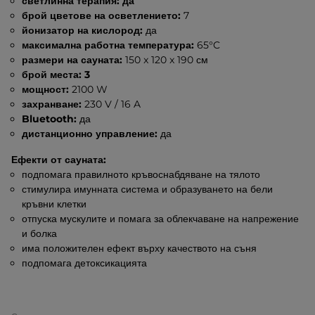
светлинна терапия: да
брой цветове на осветлението:
7
йонизатор на кислород:
да
максимална работна температура:
65°C
размери на сауната:
150 x 120 x 190 см
брой места: 3
мощност:
2100 W
захранване:
230 V / 16 A
Bluetooth:
да
дистанционно управление:
да
Ефекти от сауната:
подпомага правилното кръвоснабдяване на тялото
стимулира имунната система и образуването на бели
кръвни клетки
отпуска мускулите и помага за облекчаване на напрежение
и болка
има положителен ефект върху качеството на съня
подпомага детоксикацията