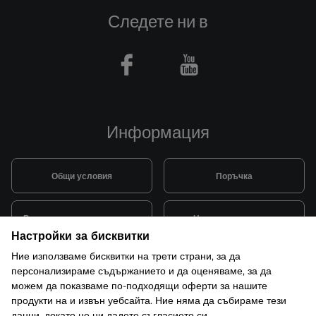
Следете ни в
Facebook
Youtube
Информация
Общи условия
Поръчка
Видове и цена за транспорт
Начини на плащане
Настройки за бисквитки
Ние използваме бисквитки на трети страни, за да
Система за лоялни клиенти
Монтаж и поддръжка
персонализираме съдържанието и да оценяваме, за да
можем да показваме по-подходящи оферти за нашите
продукти на и извън уебсайта. Ние няма да събираме тези
Рекламации и гаранция
данни, докато не ни дадете съгласието си.