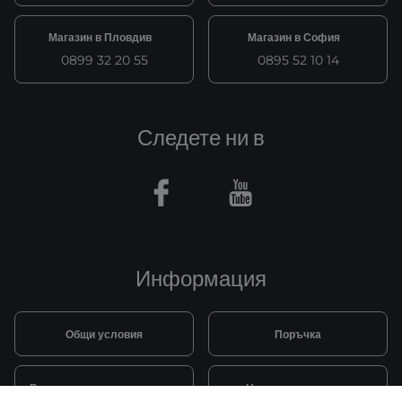
Магазин в Пловдив
Магазин в София
0899 32 20 55
0895 52 10 14
Следете ни в
Facebook
Youtube
Информация
Общи условия
Поръчка
Видове и цена за транспорт
Начини на плащане