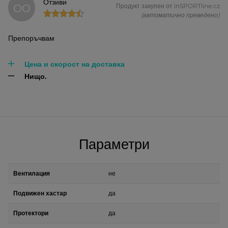
Отзиви
ОО
Продукт закупен от inSPORTline.cz
(автоматично преведено)
Препоръчвам
Цена и скорост на доставка
Нищо.
Параметри
Вентилация
не
Подвижен хастар
да
Протектори
да