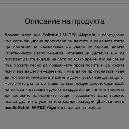
Описание на продукта
Дамско мото яке
Softshell
W-TEC Algenia
е оборудвано
със сертифицирани протектори за лактите и раменете които
ще помогнат за намаляване на удара от падане, докато
стратегически разположените отразяващи детайли ще се
погрижат да сте видими на пътя по всяко време. Ако не сте на
път, можете лесно да премахнете протекторите и да носите
якето във вашето ежедневие. Няма да се притеснявате къде
да поставите телефона, парите и други дребни вещи, защото
мото якето разполага с два големи предни джоба, един джоб
на ръкава и вътрешен джоб на гърдите с цип, в който можете
да поставите най-ценните вещи. Независимо дали търсите
яке за дълги пътувания или кратки разходки,
Дамско мото
яке
Softshell
W-TEC Algenia
е идеалният избор.