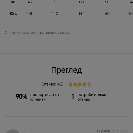
5XL
143
135
139
58
64
6XL
148
140
144
60
64
Снимките са с илюстративен характер.
Преглед
Отзиви: 4.5
препоръчан от
потребителски
90%
1
клиенти
отзиви
Оценен: 2. 2. 2025