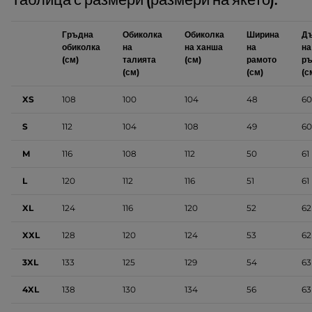
Таблица с размери (размери на якето):
Гръдна
Обиколка
Обиколка
Ширина
Д
обиколка
на
на ханша
на
на
(см)
талията
(см)
рамото
ръ
(см)
(см)
(с
XS
108
100
104
48
60
S
112
104
108
49
60
M
116
108
112
50
61
L
120
112
116
51
61
XL
124
116
120
52
62
XXL
128
120
124
53
62
3XL
133
125
129
54
63
4XL
138
130
134
56
63