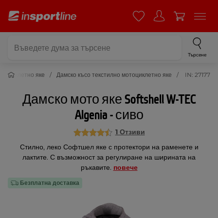
Търсене
отоциклетно яке
Дамско късо текстилно мотоциклетно яке
IN: 27177
Дамско мото яке Softshell W-TEC
Algenia - сиво
1 Отзиви
Стилно, леко Софтшел яке с протектори на раменете и
лактите. С възможност за регулиране на ширината на
ръкавите.
повече
Безплатна доставка