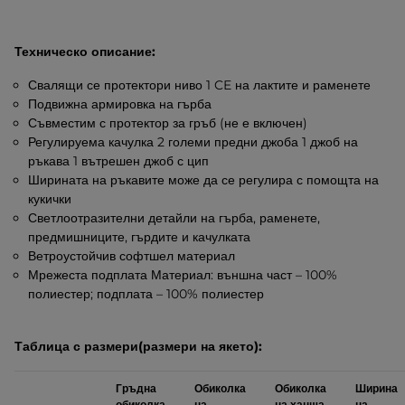
Техническо описание:
Свалящи се протектори ниво 1 CE на лактите и раменете
Подвижна армировка на гърба
Съвместим с протектор за гръб (не е включен)
Регулируема качулка 2 големи предни джоба 1 джоб на
ръкава 1 вътрешен джоб с цип
Ширината на ръкавите може да се регулира с помощта на
кукички
Светлоотразителни детайли на гърба, раменете,
предмишниците, гърдите и качулката
Ветроустойчив софтшел материал
Мрежеста подплата Материал: външна част – 100%
полиестер; подплата – 100% полиестер
Таблица с размери(размери на якето):
Гръдна
Обиколка
Обиколка
Ширина
обиколка
на
на ханша
на