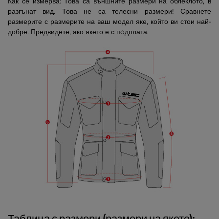
Как се измерва: Това са външните размери на облеклото, в
разгънат вид. Това не са телесни размери! Сравнете
размерите с размерите на ваш модел яке, който ви стои най-
добре. Предвидете, ако якето е с пoдплата.