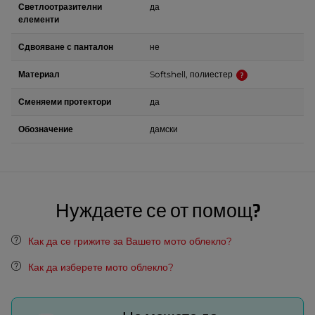
Светлоотразителни
да
елементи
Сдвояване с панталон
не
Материал
Softshell, полиестер
Сменяеми протектори
да
Обозначение
дамски
Нуждаете се от помощ?
Как да се грижите за Вашето мото облекло?
Как да изберете мото облекло?