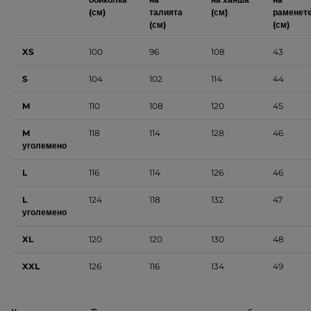
(см)
талията
(см)
раменет
(см)
(см)
XS
100
96
108
43
S
104
102
114
44
M
110
108
120
45
M
118
114
128
46
уголемено
L
116
114
126
46
L
124
118
132
47
уголемено
XL
120
120
130
48
XXL
126
116
134
49