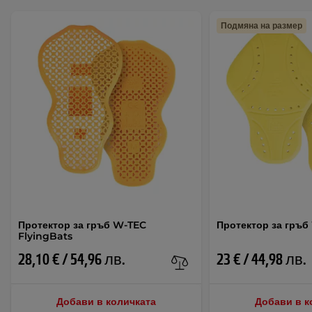
Подмяна на размер
Протектор за гръб W-TEC
Протектор за гръб
FlyingBats
28,10 € / 54,96 лв.
23 € / 44,98 лв.
Добави в количката
Добави в к