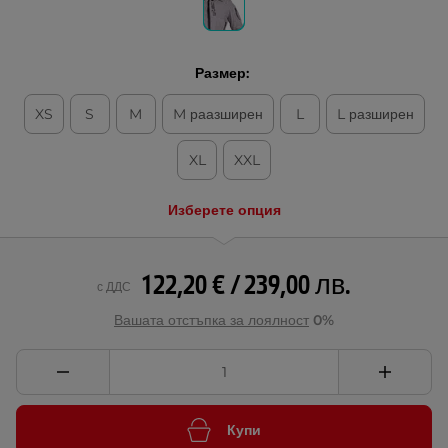
Размер:
XS
S
M
M раазширен
L
L разширен
XL
XXL
Изберете опция
122,20 € / 239,00 лв.
с ДДС
Вашата отстъпка за лоялност
0%
Купи