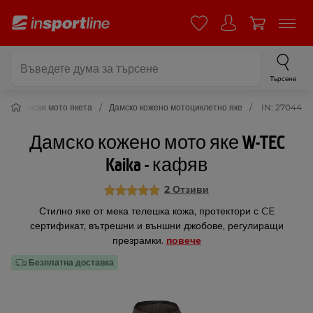
Търсене
а
Дамски мото якета
Дамско кожено мотоциклетно яке
IN: 27044
Дамско кожено мото яке W-TEC
Kaika - кафяв
2 Отзиви
Стилно яке от мека телешка кожа, протектори с CE
сертификат, вътрешни и външни джобове, регулиращи
презрамки.
повече
Безплатна доставка