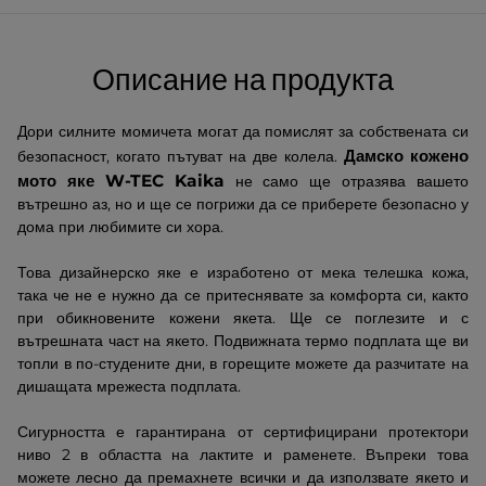
Описание на продукта
Дори силните момичета могат да помислят за собствената си
Дамско кожено
безопасност, когато пътуват на две колела.
мото яке W-TEC Kaika
не само ще отразява вашето
вътрешно аз, но и ще се погрижи да се приберете безопасно у
дома при любимите си хора.
Това дизайнерско яке е изработено от мека телешка кожа,
така че не е нужно да се притеснявате за комфорта си, както
при обикновените кожени якета. Ще се поглезите и с
вътрешната част на якето. Подвижната термо подплата ще ви
топли в по-студените дни, в горещите можете да разчитате на
дишащата мрежеста подплата.
Сигурността е гарантирана от сертифицирани протектори
ниво 2 в областта на лактите и раменете. Въпреки това
можете лесно да премахнете всички и да използвате якето и