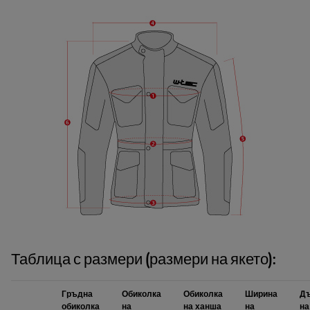
Таблица с размери (размери на якето):
Гръдна
Обиколка
Обиколка
Ширина
Д
обиколка
на
на ханша
на
на