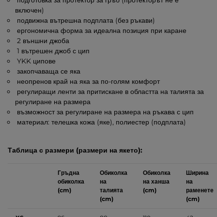
подготовка за протектор за гръб (протекторът не е
включен)
подвижна вътрешна подплата (без ръкави)
ергономична форма за идеална позиция при каране
2 външни джоба
1 вътрешен джоб с цип
YKK ципове
закопчаваща се яка
неопренов край на яка за по-голям комфорт
регулиращи ленти за притискане в областта на талията за
регулиране на размера
възможност за регулиране на размера на ръкава с цип
материал: телешка кожа (яке), полиестер (подплата)
Таблица с размери (размери на якето):
Гръдна
Обиколка
Обиколка
Ширина
обиколка
на
на ханша
на
(cm)
талията
(cm)
раменете
(cm)
(cm)