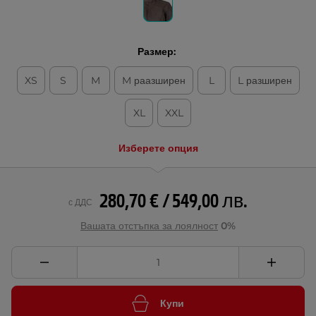
Размер:
XS
S
M
M раазширен
L
L разширен
XL
XXL
Изберете опция
280,70 € / 549,00 лв.
с ДДС
Вашата отстъпка за лоялност
0%
Купи