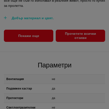
Все още не съм го използвал в реалния живот, просто го купих
за пролетта.
Добър материал и цвят.
Прочетете всички
Покажи още
отзиви
Параметри
Вентилация
не
Подвижен хастар
да
Протектори
да
Светлоотразителни
не