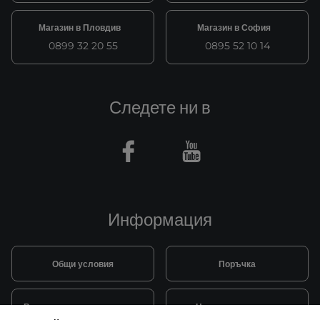
Магазин в Пловдив
Магазин в София
0899 32 20 55
0895 52 10 14
Следете ни в
Facebook
Youtube
Информация
Общи условия
Поръчка
Видове и цена за транспорт
Начини на плащане