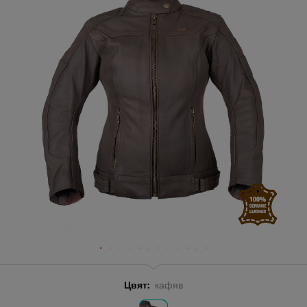
Цвят:
кафяв