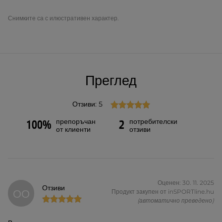
Снимките са с илюстративен характер.
Преглед
Отзиви: 5
препоръчан
потребителски
100%
2
от клиенти
отзиви
Оценен: 30. 11. 2025
Отзиви
ОО
Продукт закупен от inSPORTline.hu
(автоматично преведено)