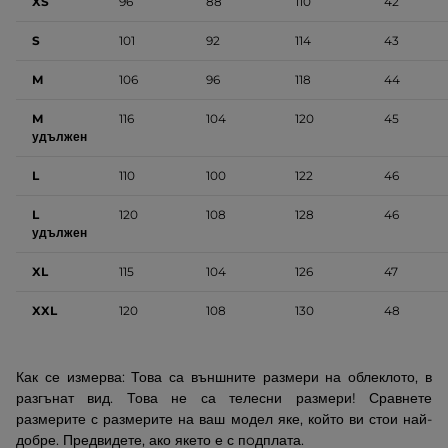
XS
96
88
110
42
S
101
92
114
43
M
106
96
118
44
M
116
104
120
45
удължен
L
110
100
122
46
L
120
108
128
46
удължен
XL
115
104
126
47
XXL
120
108
130
48
Как се измерва: Това са външните размери на облеклото, в
разгънат вид. Това не са телесни размери! Сравнете
размерите с размерите на ваш модел яке, който ви стои най-
добре. Предвидете, ако якето е с пoдплата.