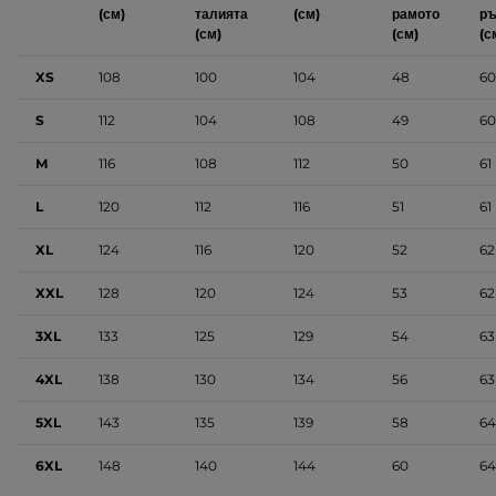
(см)
талията
(см)
рамото
ръ
(см)
(см)
(с
XS
108
100
104
48
60
S
112
104
108
49
60
M
116
108
112
50
61
L
120
112
116
51
61
XL
124
116
120
52
62
XXL
128
120
124
53
62
3XL
133
125
129
54
63
4XL
138
130
134
56
63
5XL
143
135
139
58
64
6XL
148
140
144
60
64