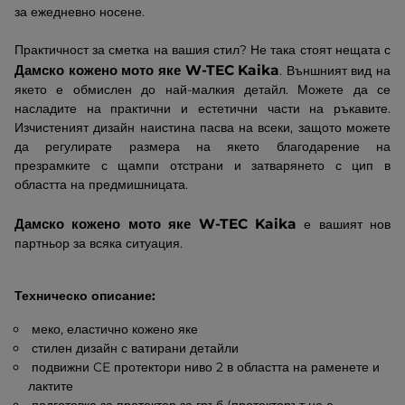
за ежедневно носене.
Практичност за сметка на вашия стил? Не така стоят нещата с
Дамско кожено мото яке W-TEC Kaika
. Външният вид на
якето е обмислен до най-малкия детайл. Можете да се
насладите на практични и естетични части на ръкавите.
Изчистеният дизайн наистина пасва на всеки, защото можете
да регулирате размера на якето благодарение на
презрамките с щампи отстрани и затварянето с цип в
областта на предмишницата.
Дамско кожено мото яке W-TEC Kaika
е вашият нов
партньор за всяка ситуация.
Техническо описание:
меко, еластично кожено яке
стилен дизайн с ватирани детайли
подвижни CE протектори ниво 2 в областта на раменете и
лактите