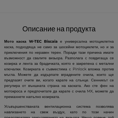
Описание на продукта
Мото каска W-TEC Biscaia
е универсална мотоциклетна
каска, подходяща не само за шосейни мотоциклети, но и за
приключения по неравен терен. Поради тази причина имате
възможност да свалите визьора.
Разполага с повдигаща се
козирка и лента за брадичката, която е закрепена с метални
ключалки. Козирката е съвместима с Pinlock вложка против
мъгла. Можете да издърпате вградените очила, които ще
предпазят очите ви, когато карате на слънце. Сенникът се
регулира от външната страна на каската.
Ако сте фен на
мотокроса и предпочитате да карате с очила MX, можете да
премахнете напълно козирката.
Усъвършенстваната вентилационна система позволява
навлизането на свеж въздух, като по този начин
предотвратява замъгляването на визьора. Нещо повече, той