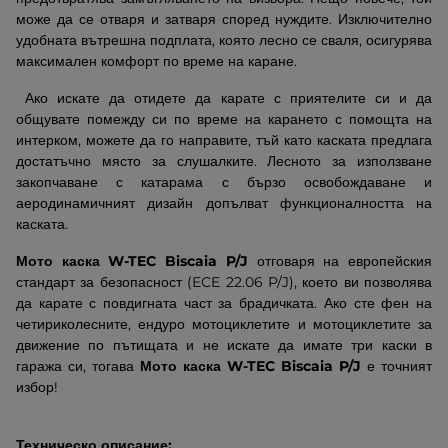
може да се отваря и затваря според нуждите. Изключително
удобната вътрешна подплата, която лесно се сваля, осигурява
максимален комфорт по време на каране.
Ако искате да отидете да карате с приятелите си и да
общувате помежду си по време на карането с помощта на
интерком, можете да го направите, тъй като каската предлага
достатъчно място за слушалките. Лесното за използване
закопчаване с катарама с бързо освобождаване и
аеродинамичният дизайн допълват функционалността на
каската.
Мото каска W-TEC Biscaia P/J
отговаря на европейския
стандарт за безопасност (ECE 22.06 P/J), което ви позволява
да карате с повдигната част за брадичката.
Ако сте фен на
четириколесните, ендуро мотоциклетите и мотоциклетите за
движение по пътищата и не искате да имате три каски в
гаража си, тогава
Мото каска W-TEC Biscaia P/J
е точният
избор!
Техническо описание: