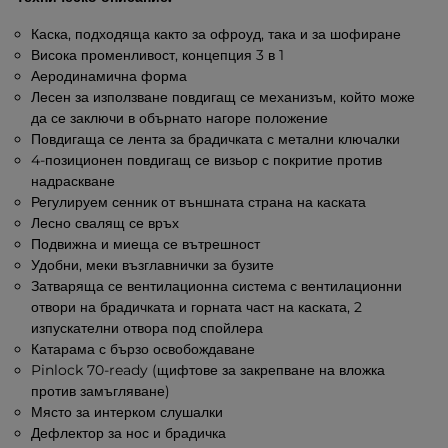
Каска, подходяща както за офроуд, така и за шофиране
Висока променливост, концепция 3 в 1
Аеродинамична форма
Лесен за използване повдигащ се механизъм, който може
да се заключи в обърнато нагоре положение
Повдигаща се лента за брадичката с метални ключалки
4-позиционен повдигащ се визьор с покритие против
надраскване
Регулируем сенник от външната страна на каската
Лесно свалящ се връх
Подвижна и миеща се вътрешност
Удобни, меки възглавнички за бузите
Затваряща се вентилационна система с вентилационни
отвори на брадичката и горната част на каската, 2
изпускателни отвора под спойлера
Катарама с бързо освобождаване
Pinlock 70-ready (щифтове за закрепване на вложка
против замъгляване)
Място за интерком слушалки
Дефлектор за нос и брадичка