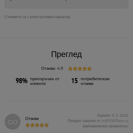
Снимките са с илюстративен характер.
Преглед
Отзиви: 4.9
препоръчан от
потребителски
98%
15
клиенти
отзиви
Оценен: 9. 3. 2025
Отзиви
ОО
Продукт закупен от inSPORTline.cz
(автоматично преведено)