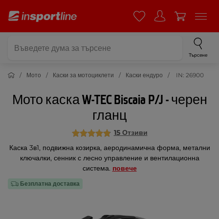
Търсене
Мото
Каски за мотоциклети
Каски ендуро
IN: 26900
Мото каска W-TEC Biscaia P/J - черен
гланц
15 Отзиви
Каска 3в1, подвижна козирка, аеродинамична форма, метални
ключалки, сенник с лесно управление и вентилационна
система.
повече
Безплатна доставка