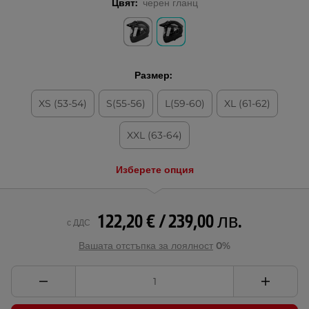
Цвят:
черен гланц
Размер:
XS (53-54)
S(55-56)
L(59-60)
XL (61-62)
XXL (63-64)
Изберете опция
122,20 € / 239,00 лв.
с ДДС
Вашата отстъпка за лоялност
0%