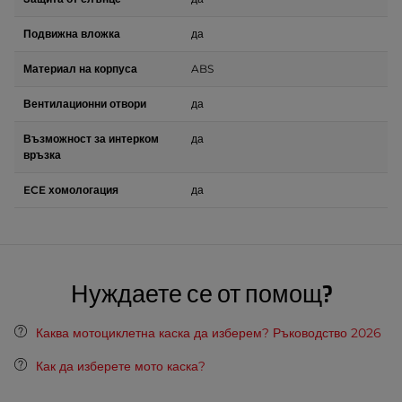
Подвижна вложка
да
Материал на корпуса
ABS
Вентилационни отвори
да
Възможност за интерком
да
връзка
ECE хомологация
да
Нуждаете се от помощ?
Каква мотоциклетна каска да изберем? Ръководство 2026
Как да изберете мото каска?