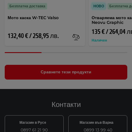
Безплатна доставка
НОВО
Безплатна д
Мото каска W-TEC Valso
Отваряема мото ка
Neovu Graphic
135 € / 264,04 л
132,40 € / 258,95 лв.
Наличен
Сравнете тези продукти
Контакти
Магазин в Русе
Магазин във Варна
0897 61 21 90
0899 13 99 40