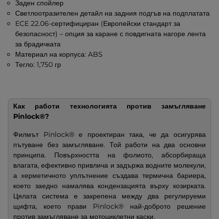
Заден спойлер
Светлоотразителен детайл на задния подгъв на подплатата
ECE 22.06-сертифициран (Европейски стандарт за
безопасност) – опция за каране с повдигната нагоре лента
за брадичката
Материал на корпуса: ABS
Тегло: 1,750 гр
Как работи технологията против замъгляване
Pinlock®?
Филмът Pinlock® е проектиран така, че да осигурява
пътуване без замъгляване. Той работи на два основни
принципа. Повърхността на фолиото, абсорбираща
влагата, ефективно привлича и задържа водните молекули,
а херметичното уплътнение създава термична бариера,
което заедно намалява кондензацията върху козирката.
Цялата система е закрепена между два регулируеми
щифта, което прави Pinlock® най-доброто решение
против замъгляване за мотоциклетни каски.