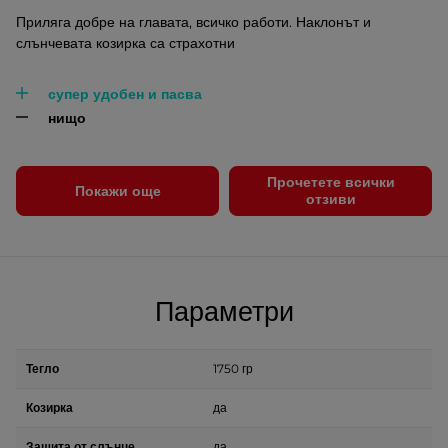
Приляга добре на главата, всичко работи. Наклонът и
слънчевата козирка са страхотни
супер удобен и пасва
нищо
Прочетете всички
Покажи още
отзиви
Параметри
Тегло
1750 гр
Козирка
да
Защита от слънце
да