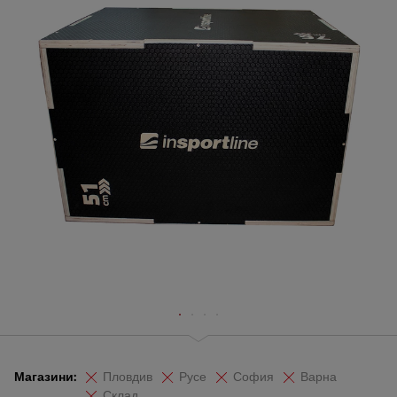
Магазини:
Пловдив
Русе
София
Варна
Склад