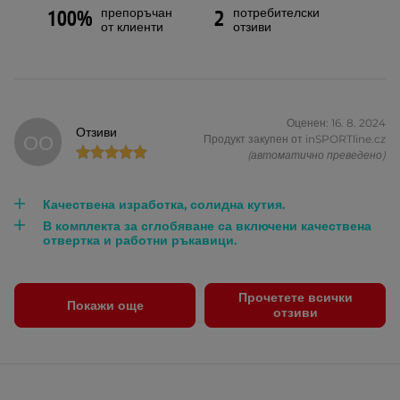
препоръчан
потребителски
100%
2
от клиенти
отзиви
Оценен: 16. 8. 2024
Отзиви
ОО
Продукт закупен от inSPORTline.cz
(автоматично преведено)
Качествена изработка, солидна кутия.
В комплекта за сглобяване са включени качествена
отвертка и работни ръкавици.
Прочетете всички
Покажи още
отзиви