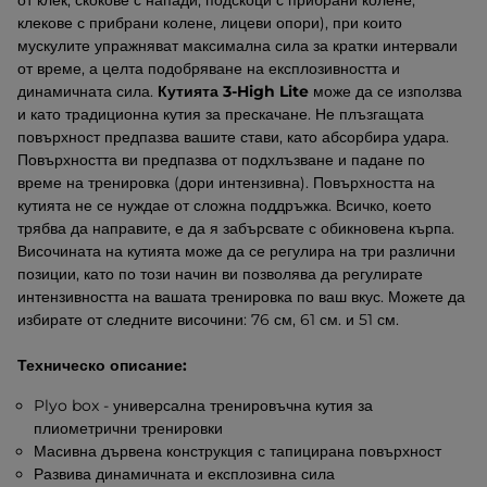
от клек, скокове с напади, подскоци с прибрани колене,
клекове с прибрани колене, лицеви опори), при които
мускулите упражняват максимална сила за кратки интервали
от време, а целта подобряване на експлозивността и
динамичната сила.
Кутията 3-High Lite
може да се използва
и като традиционна кутия за прескачане. Не плъзгащата
повърхност предпазва вашите стави, като абсорбира удара.
Повърхността ви предпазва от подхлъзване и падане по
време на тренировка (дори интензивна). Повърхността на
кутията не се нуждае от сложна поддръжка. Всичко, което
трябва да направите, е да я забърсвате с обикновена кърпа.
Височината на кутията може да се регулира на три различни
позиции, като по този начин ви позволява да регулирате
интензивността на вашата тренировка по ваш вкус. Можете да
избирате от следните височини: 76 см, 61 см. и 51 см.
Техническо описание:
Plyo box - универсална тренировъчна кутия за
плиометрични тренировки
Масивна дървена конструкция с тапицирана повърхност
Развива динамичната и експлозивна сила