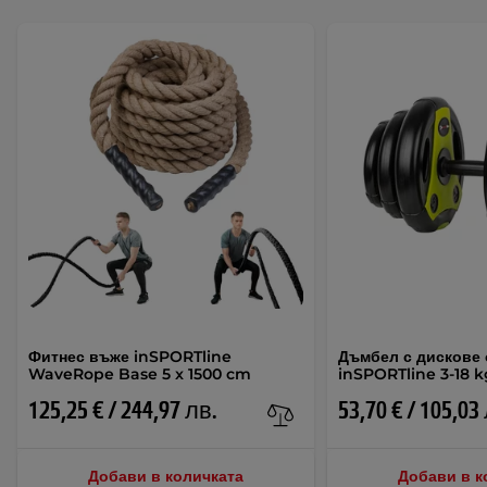
Фитнес въже inSPORTline
Дъмбел с дискове 
WaveRope Base 5 x 1500 cm
inSPORTline 3-18 
125,25 € / 244,97 лв.
53,70 € / 105,03
Добави в количката
Добави в к