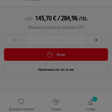
145,70 € / 284,96 лв.
с ДДС
Вашата отстъпка за лоялност
0%
Купи
Наличности по м-ни
Добави в любими
Сравни
Следи