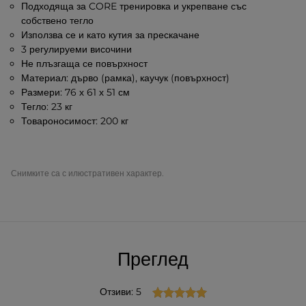
Подходяща за CORE тренировка и укрепване със
собствено тегло
Използва се и като кутия за прескачане
3 регулируеми височини
Не плъзгаща се повърхност
Материал: дърво (рамка), каучук (повърхност)
Размери: 76 х 61 х 51 см
Тегло: 23 кг
Товароносимост: 200 кг
Снимките са с илюстративен характер.
Преглед
Отзиви: 5