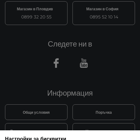
Магазин в Пловдив
Магазин в София
0899 32 20 55
0895 52 10 14
Следете ни в
Facebook
Youtube
Информация
Общи условия
Поръчка
Видове и цена за транспорт
Начини на плащане
Настройки за бисквитки