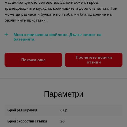
масажира цялото семейство. Започнахме с гърба,
трапецовидните мускули, крайниците и дори стъпалата. Той
може да разнася и бучките по гърба ми благодарение на
различните приставки.
Много прикачени файлове. Дълъг живот на
батерията.
Прочетете всички
Покажи още
отзиви
Параметри
Брой разширения
6 бр
Брой скоростни стъпки
20