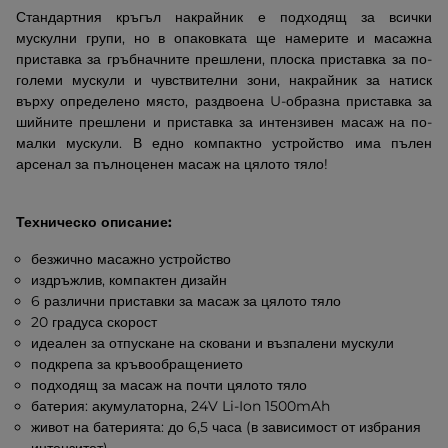
Стандартния кръгъл накрайник е подходящ за всички
мускулни групи, но в опаковката ще намерите и масажна
приставка за гръбначните прешлени, плоска приставка за по-
големи мускули и чувствителни зони, накрайник за натиск
върху определено място, раздвоена U-образна приставка за
шийните прешлени и приставка за интензивен масаж на по-
малки мускули. В едно компактно устройство има пълен
арсенал за пълноценен масаж на цялото тяло!
Техническо описание:
безжично масажно устройство
издръжлив, компактен дизайн
6 различни приставки за масаж за цялото тяло
20 градуса скорост
идеален за отпускане на сковани и възпалени мускули
подкрепа за кръвообращението
подходящ за масаж на почти цялото тяло
батерия: акумулаторна, 24V Li-Ion 1500mAh
живот на батерията: до 6,5 часа (в зависимост от избрания