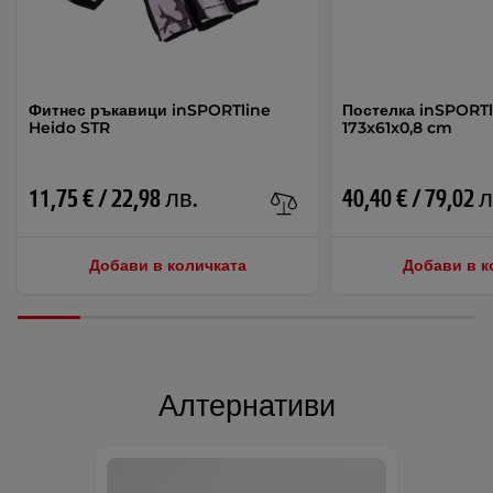
Фитнес ръкавици inSPORTline
Постелка inSPORT
Heido STR
173x61x0,8 cm
11,75 € / 22,98 лв.
40,40 € / 79,02 
Добави в количката
Добави в к
Алтернативи