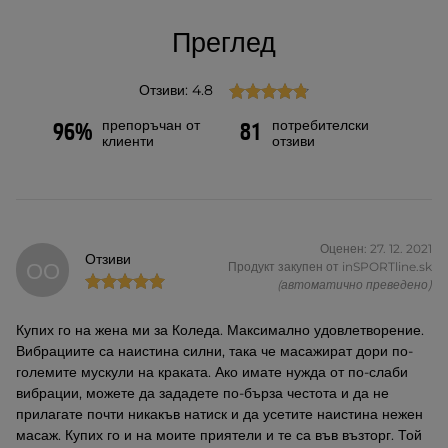
Преглед
Отзиви: 4.8
препоръчан от
потребителски
96%
81
клиенти
отзиви
Оценен: 27. 12. 2021
Отзиви
ОО
Продукт закупен от inSPORTline.sk
(автоматично преведено)
Купих го на жена ми за Коледа. Максимално удовлетворение.
Вибрациите са наистина силни, така че масажират дори по-
големите мускули на краката. Ако имате нужда от по-слаби
вибрации, можете да зададете по-бърза честота и да не
прилагате почти никакъв натиск и да усетите наистина нежен
масаж. Купих го и на моите приятели и те са във възторг. Той