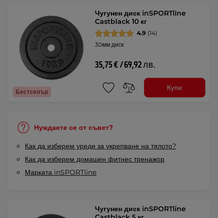
Чугунен диск inSPORTline
Castblack 10 кг
4.9
(14)
30мм диск
35,75 € / 69,92 лв.
Купи
Бестселър
Нуждаете се от съвет?
Как да изберем уреди за укрепване на тялото?
Как да изберем домашен фитнес тренажор
Марката inSPORTline
Чугунен диск inSPORTline
Castblack 5 кг