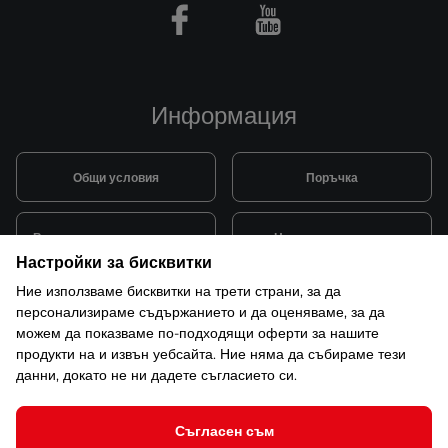
Facebook
Youtube
Информация
Общи условия
Поръчка
Видове и цена за транспорт
Начини на плащане
Настройки за бисквитки
Ние използваме бисквитки на трети страни, за да
Система за лоялни клиенти
Монтаж и поддръжка
персонализираме съдържанието и да оценяваме, за да
можем да показваме по-подходящи оферти за нашите
продукти на и извън уебсайта. Ние няма да събираме тези
Рекламации и гаранция
данни, докато не ни дадете съгласието си.
Съгласен съм