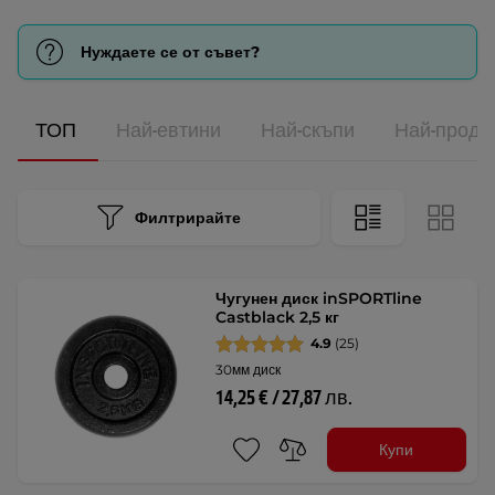
Нуждаете се от съвет?
ТОП
Най-евтини
Най-скъпи
Най-прода
Филтрирайте
Чугунен диск inSPORTline
Castblack 2,5 кг
4.9
(25)
30мм диск
14,25 € / 27,87 лв.
Купи