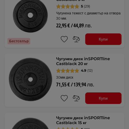
5
(29)
Чугунена тежест с диаметър на отвора
30 мм.
22,95 € / 44,89 лв.
Купи
Бестселър
Чугунен диск inSPORTline
Castblack 20 кг
4.9
(12)
30мм диск
71,55 € / 139,94 лв.
Купи
Чугунен диск inSPORTline
Castblack 15 кг