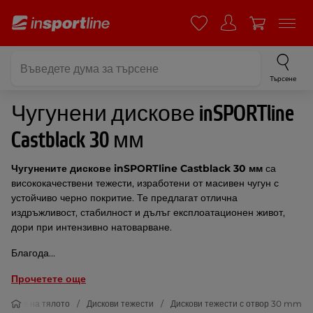
Търсене
Чугунени дискове inSPORTline
Castblack 30 мм
Чугунените дискове inSPORTline Castblack 30 мм
са
висококачествени тежести, изработени от масивен чугун с
устойчиво черно покритие. Те предлагат отлична
издръжливост, стабилност и дълъг експлоатационен живот,
дори при интензивно натоварване.
Благода...
Прочетете още
епване на тялото
Дискови тежести
Дискови тежести с отвор 30 mm