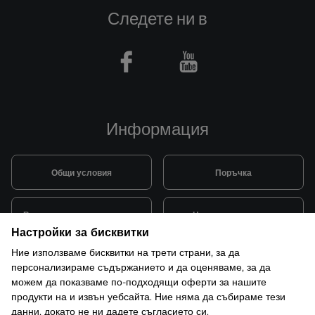
Следете ни в
Facebook
Youtube
Информация
Общи условия
Поръчка
Видове и цена за транспорт
Начини на плащане
Настройки за бисквитки
Ние използваме бисквитки на трети страни, за да
Система за лоялни клиенти
Монтаж и поддръжка
персонализираме съдържанието и да оценяваме, за да
можем да показваме по-подходящи оферти за нашите
продукти на и извън уебсайта. Ние няма да събираме тези
Рекламации и гаранция
данни, докато не ни дадете съгласието си.