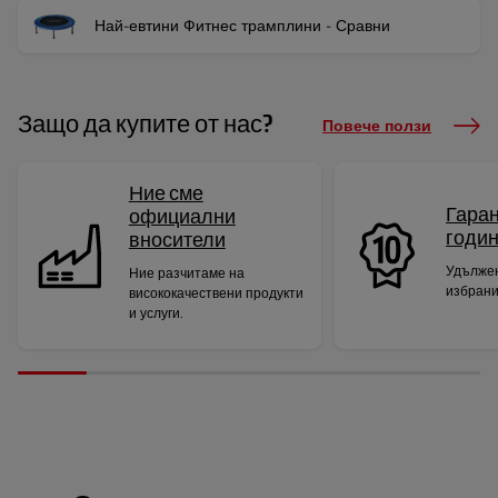
Най-евтини Фитнес трамплини - Сравни
Защо да купите от нас?
Повече ползи
Ние сме
Гаран
официални
годи
вносители
Удължен
Ние разчитаме на
избрани
висококачествени продукти
и услуги.