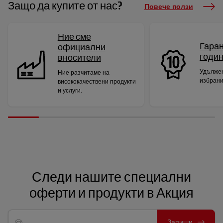
Защо да купите от нас?
Повече ползи
Ние сме
Гаран
официални
годи
вносители
Удължен
Ние разчитаме на
избрани
висококачествени продукти
и услуги.
Следи нашите специални
оферти и продукти в Акция
Запиши