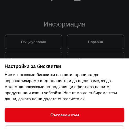
Информация
Общи условия
Поръчка
Видове и цена за транспорт
Начини на плащане
Настройки за бисквитки
Ние използваме бисквитки на трети страни, за да
Система за лоялни клиенти
Монтаж и поддръжка
персонализираме съдържанието и да оценяваме, за да
можем да показваме по-подходящи оферти за нашите
продукти на и извън уебсайта. Ние няма да събираме тези
Рекламации и гаранция
данни, докато не ни дадете съгласието си.
Съгласен съм