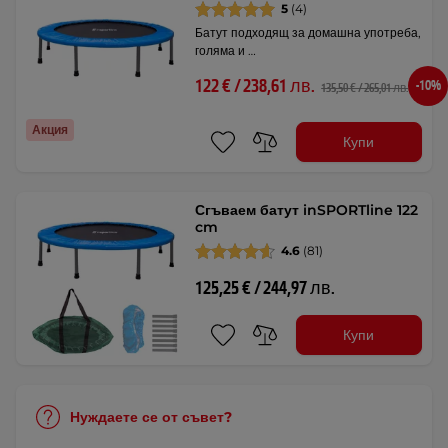
5
(4)
Батут подходящ за домашна употреба,
голяма и …
122 € / 238,61 лв.
-10%
135,50 € / 265,01 лв.
Акция
Купи
Сгъваем батут inSPORTline 122
cm
4.6
(81)
125,25 € / 244,97 лв.
Купи
Нуждаете се от съвет?