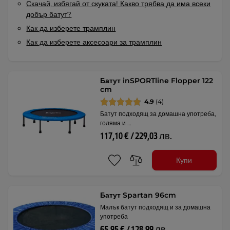
Скачай, избягай от скуката! Какво трябва да има всеки
добър батут?
Как да изберете трамплин
Как да изберете аксесоари за трамплин
Батут inSPORTline Flopper 122
cm
4.9
(4)
Батут подходящ за домашна употреба,
голяма и …
117,10 € / 229,03 лв.
Купи
Батут Spartan 96cm
Малък батут подходящ и за домашна
употреба
65,95 € / 128,99 лв.