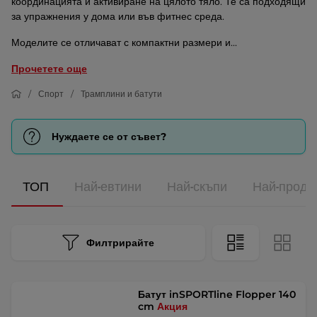
координацията и активиране на цялото тяло. Те са подходящи
за упражнения у дома или във фитнес среда.
Моделите се отличават с компактни размери и...
Прочетете още
Спорт
Трамплини и батути
Нуждаете се от съвет?
ТОП
Най-евтини
Най-скъпи
Най-прода
Филтрирайте
Батут inSPORTline Flopper 140
cm
Акция