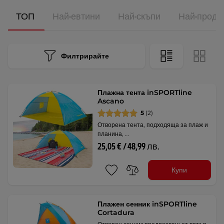
ТОП
Най-евтини
Най-скъпи
Най-прода
Филтрирайте
Плажна тента inSPORTline
Ascano
5
(2)
Отворена тента, подходяща за плаж и
планина, …
25,05 € / 48,99 лв.
Купи
Плажен сенник inSPORTline
Cortadura