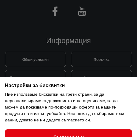
Facebook
Youtube
Информация
Общи условия
Поръчка
Видове и цена за транспорт
Начини на плащане
Настройки за бисквитки
Ние използваме бисквитки на трети страни, за да
Система за лоялни клиенти
Монтаж и поддръжка
персонализираме съдържанието и да оценяваме, за да
можем да показваме по-подходящи оферти за нашите
продукти на и извън уебсайта. Ние няма да събираме тези
Рекламации и гаранция
данни, докато не ни дадете съгласието си.