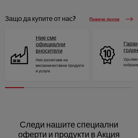
Защо да купите от нас?
Повече ползи
Ние сме
Гаран
официални
годи
вносители
Удължен
Ние разчитаме на
избрани
висококачествени продукти
и услуги.
Следи нашите специални
оферти и продукти в Акция