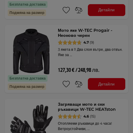
Безплатна доставка
Детайли
Подмяна на размер
Мото яке W-TEC Progair -
Неоново черен
4.7
(9)
3 якета в 1! Два слоя вътре, два отвън.
Яке за …
127,30 € / 248,98 лв.
Безплатна доставка
Детайли
Подмяна на размер
Загряващи мото и ски
ръкавици W-TEC HEATston
4.6
(15)
Отопляеми ръкавици до 4 часа!
Ветроустойчиви, …