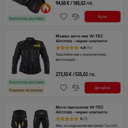
94,60 € / 185,02 лв.
Купи
Безплатна доставка
Мъжко мото яке W-TEC
Aircross - черно-златисто
4.8
(14)
Трислойно яке с изключителна
вентилация …
273,55 € / 535,02 лв.
Безплатна доставка
Детайли
Подмяна на размер
Мото панталони W-TEC
Aircross - черно-златисто
5
(7)
Мек, но издръжлив материал Tactel®,