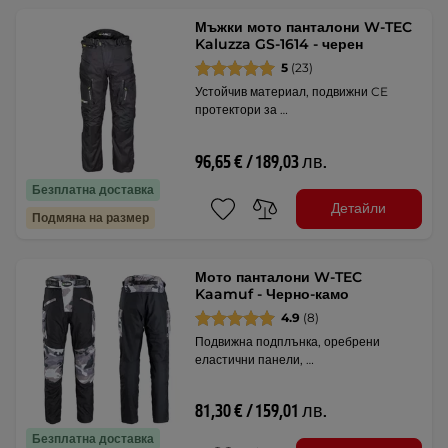
Мъжки мото панталони W-TEC
Kaluzza GS-1614 - черен
5
(23)
Устойчив материал, подвижни CE
протектори за …
96,65 € / 189,03 лв.
Безплатна доставка
Детайли
Подмяна на размер
Мото панталони W-TEC
Kaamuf - Черно-камо
4.9
(8)
Подвижна подплънка, оребрени
еластични панели, …
81,30 € / 159,01 лв.
Безплатна доставка