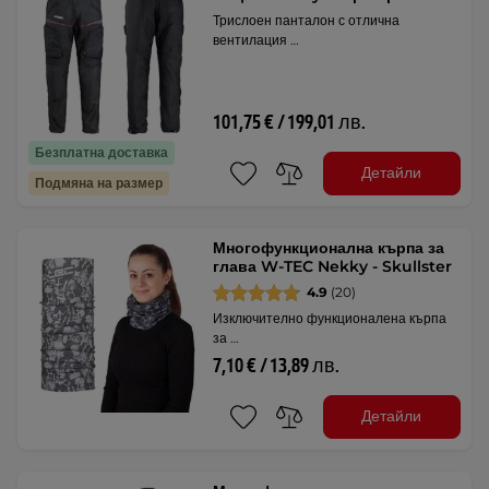
Трислоен панталон с отлична
вентилация …
101,75 € / 199,01 лв.
Безплатна доставка
Детайли
Подмяна на размер
Многофункционална кърпа за
глава W-TEC Nekky - Skullster
4.9
(20)
Изключително функционалена кърпа
за …
7,10 € / 13,89 лв.
Детайли