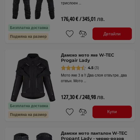
трислоен …
176,40 € / 345,01 лв.
Безплатна доставка
Детайли
Подмяна на размер
Дамско мото яке W-TEC
Progair Lady
4.5
(3)
Мото яке 3 в 1! Два слоя отвътре, два
отвън. Мото …
127,30 € / 248,98 лв.
Безплатна доставка
Купи
Подмяна на размер
Дамски мото панталон W-TEC
Propant Lady - черно-розов