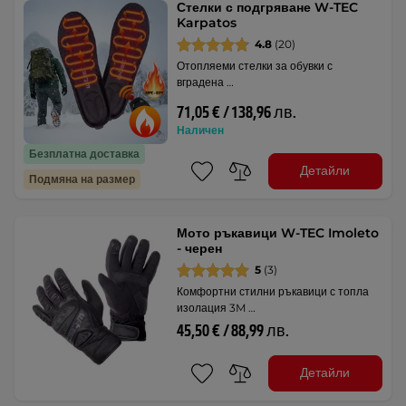
Стелки с подгряване W-TEC
Karpatos
4.8
(20)
Отопляеми стелки за обувки с
вградена …
71,05 € / 138,96 лв.
Наличен
Безплатна доставка
Детайли
Подмяна на размер
Мото ръкавици W-TEC Imoleto
- черен
5
(3)
Комфортни стилни ръкавици с топла
изолация 3M …
45,50 € / 88,99 лв.
Детайли