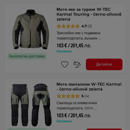
Мото яке за туринг W-TEC
Karmal Touring - černo-olivově
zelená
4.7
(3)
Трислойно яке с подвижна
термоподплата, външен …
103 € / 201,45 лв.
Наличен
Безплатна доставка
Детайли
Мото панталони W-TEC Karmal
- černo-olivově zelená
5
(4)
Сваляща се климатична
термоподплата, 100% …
103 € / 201,45 лв.
Наличен