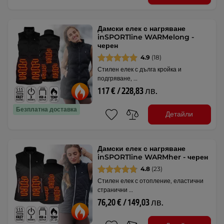
Дамски елек с нагряване
inSPORTline WARMelong -
черен
4.9
(18)
Стилен елек с дълга кройка и
подгряване, …
117 € / 228,83 лв.
Безплатна доставка
Детайли
Дамски елек с нагряване
inSPORTline WARMher - черен
4.8
(23)
Стилен елек с отопление, еластични
странични …
76,20 € / 149,03 лв.