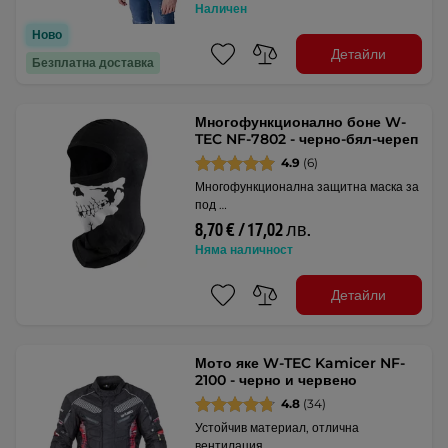
Наличен
Ново
Детайли
Безплатна доставка
Многофункционално боне W-
TEC NF-7802 - черно-бял-череп
4.9
(6)
Многофункционална защитна маска за
под …
8,70 € / 17,02 лв.
Няма наличност
Детайли
Мото яке W-TEC Kamicer NF-
2100 - черно и червено
4.8
(34)
Устойчив материал, отлична
вентилация, …