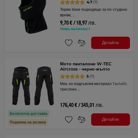
4.7
(7)
Термо боне подходящо за по-студено
време, …
9,70 € / 18,97 лв.
Няма наличност
Детайли
Мото панталони W-TEC
Aircross - черно-жълто
5
(7)
Мек, но издръжлив материал Tactel®,
трислоен …
176,40 € / 345,01 лв.
Безплатна доставка
Детайли
Подмяна на размер