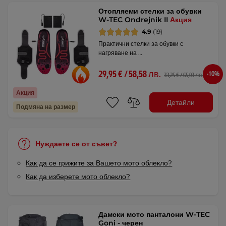
Отопляеми стелки за обувки
W-TEC Ondrejnik II
Акция
4.9
(19)
Практични стелки за обувки с
нагряване на …
29,95 € / 58,58 лв.
-10%
33,25 € / 65,03 лв.
Акция
Детайли
Подмяна на размер
Нуждаете се от съвет?
Как да се грижите за Вашето мото облекло?
Как да изберете мото облекло?
Дамски мото панталони W-TEC
Goni - черен