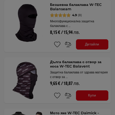
Безшевна балаклава W-TEC
Balanseam
4.9
(8)
Многофункционална защитна
балаклава с …
8,15 € / 15,94 лв.
Детайли
Дълга балаклава с отвор за
носа W-TEC Balavent
Защитна балаклава от здрава материя
с отвор за …
9,65 € / 18,87 лв.
Купи
Мото яке W-TEC Daimick -