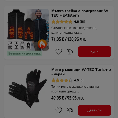
Мъжка грейка с подгряване W-
TEC HEATstem
4.8
(18)
Стилна жилетка с подгряване,
капитонирана, със …
71,05 € / 138,96 лв.
Купи
Безплатна доставка
Мото ръкавици W-TEC Turismo
- черен
4.5
(5)
Топли мото ръкавици с отлична
изолация срещу …
49,05 € / 95,93 лв.
Детайли