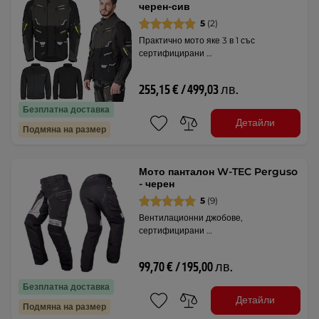
черен-сив
5
(2)
Практично мото яке 3 в 1 със
сертифицирани …
255,15 € / 499,03 лв.
Безплатна доставка
Детайли
Подмяна на размер
Мото панталон W-TEC Perguso
- черен
5
(9)
Вентилационни джобове,
сертифицирани …
99,70 € / 195,00 лв.
Безплатна доставка
Детайли
Подмяна на размер