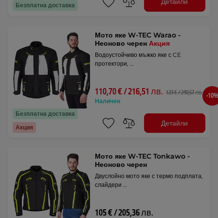
Детайли
Безплатна доставка
Мото яке W-TEC Warao -
Неоново черен
Акция
Водоустойчиво мъжко яке с CE
протектори, …
110,70 € / 216,51 лв.
123 € / 240,57 лв.
-10
Наличен
Безплатна доставка
Детайли
Акция
Мото яке W-TEC Tonkawo -
Неоново черен
Двуслойно мото яке с термо подплата,
слайдери …
105 € / 205,36 лв.