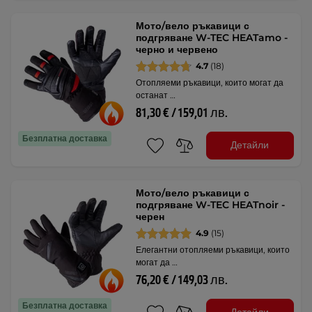
Мото/вело ръкавици с
подгряване W-TEC HEATamo -
черно и червено
4.7
(18)
Отопляеми ръкавици, които могат да
останат …
81,30 € / 159,01 лв.
Безплатна доставка
Детайли
Мото/вело ръкавици с
подгряване W-TEC HEATnoir -
черен
4.9
(15)
Елегантни отопляеми ръкавици, които
могат да …
76,20 € / 149,03 лв.
Безплатна доставка