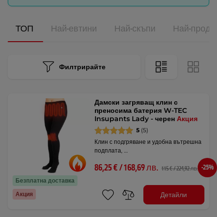
ТОП
Най-евтини
Най-скъпи
Най-прода
Филтрирайте
Дамски загряващ клин с
преносима батерия W-TEC
Insupants Lady - черен
Акция
5
(5)
Клин с подгряване и удобна вътрешна
подплата, …
86,25 € / 168,69 лв.
-25%
115 € / 224,92 лв.
Безплатна доставка
Детайли
Акция