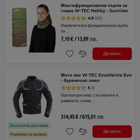
Многофункционална кърпа за
глава W-TEC Nekky - Sunriser
4.9
(20)
Изключително функционалена кърпа
за …
7,10 € / 13,89 лв.
Детайли
Мото яке W-TEC Excellenta Evo
- буреносно сиво
5
(1)
Протектори ниво 2 на лактите и
раменете, голям …
314,45 € / 615,01 лв.
Безплатна доставка
Детайли
Подмяна на размер