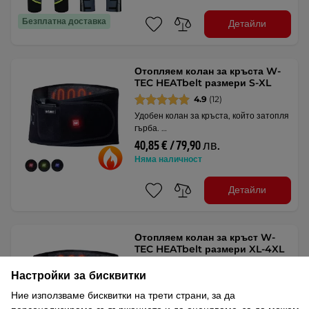
Безплатна доставка
Детайли
Отопляем колан за кръста W-
TEC HEATbelt размери S-XL
4.9
(12)
Удобен колан за кръста, който затопля
гърба. …
40,85 € / 79,90 лв.
Няма наличност
Детайли
Отопляем колан за кръст W-
TEC HEATbelt размери XL-4XL
5
(6)
Настройки за бисквитки
Колан за кръста, който ви топли!
Перфектен е за …
Ние използваме бисквитки на трети страни, за да