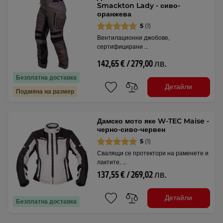
Smackton Lady - сиво-
оранжева
5
(1)
Вентилационни джобове,
сертифицирани …
142,65 € / 279,00 лв.
Безплатна доставка
Детайли
Подмяна на размер
Дамско мото яке W-TEC Maise -
черно-сиво-червен
5
(1)
Свалящи се протектори на раменете и
лактите, …
137,55 € / 269,02 лв.
Детайли
Безплатна доставка