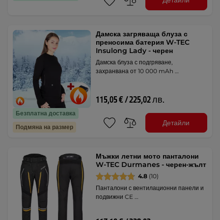
Детайли
Дамска загряваща блуза с
преносима батерия W-TEC
Insulong Lady - черен
Дамска блуза с подгряване,
захранвана от 10 000 mAh …
115,05 € / 225,02 лв.
Безплатна доставка
Детайли
Подмяна на размер
Мъжки летни мото панталони
W-TEC Durmanes - черен-жълт
4.8
(10)
Панталони с вентилационни панели и
подвижни CE …