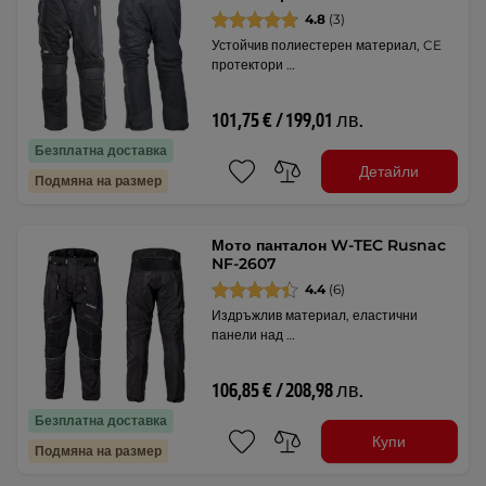
4.8
(3)
Устойчив полиестерен материал, CE
протектори …
101,75 € / 199,01 лв.
Безплатна доставка
Детайли
Подмяна на размер
Мото панталон W-TEC Rusnac
NF-2607
4.4
(6)
Издръжлив материал, еластични
панели над …
106,85 € / 208,98 лв.
Безплатна доставка
Купи
Подмяна на размер