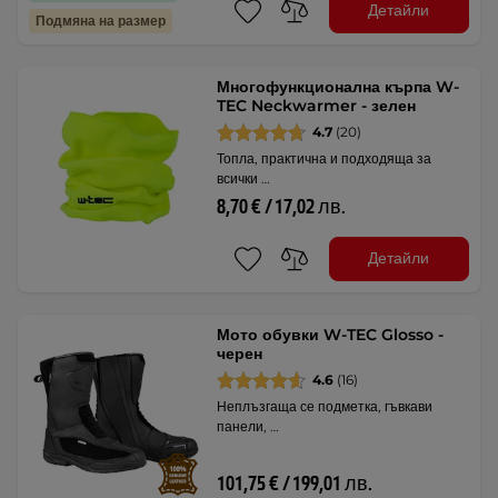
Детайли
Подмяна на размер
Многофункционална кърпа W-
TEC Neckwarmer - зелен
4.7
(20)
Топла, практична и подходяща за
всички …
8,70 € / 17,02 лв.
Детайли
Мото обувки W-TEC Glosso -
черен
4.6
(16)
Неплъзгаща се подметка, гъвкави
панели, …
101,75 € / 199,01 лв.