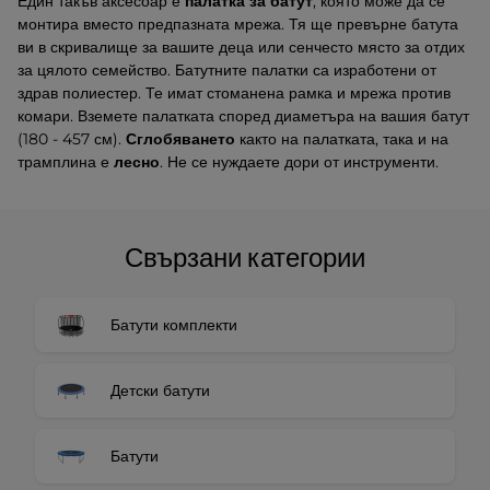
Един такъв аксесоар е
палатка за батут
, която може да се
монтира вместо предпазната мрежа. Тя ще превърне батута
ви в скривалище за вашите деца или сенчесто място за отдих
за цялото семейство. Батутните палатки са изработени от
здрав полиестер. Те имат стоманена рамка и мрежа против
комари. Вземете палатката според диаметъра на вашия батут
(180 - 457 см).
Сглобяването
както на палатката, така и на
трамплина е
лесно
. Не се нуждаете дори от инструменти.
Свързани категории
Батути комплекти
Детски батути
Батути