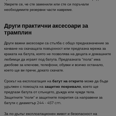
Уверете се, че сте заменили или сте си поръчали
необходимите резервни части навреме.
Други практични аксесоари за
трамплин
Други важни аксесоари са стълба с общо предназначение за
качване на скачащата повърхност или предпазна мрежа за
краката на батута, която не позволява на децата и домашните
любимци да играят под батута. Предпазната "пола" има
джобове за ключове, телефони, обувки и всичко останало,
което ще ви пречи, докато скачате.
Срокът на експлоатация на
батут на открито
може да бъде
удължен с помощта на
защитно покривало
, което ще
предпази батута от слънцето, дъжда или чужди тела.
Защитните "поли" и защитните покрития са направени за
батути с диаметър 244 - 457 cm.
За по-дълъг експлоатационен живот и безопасност на