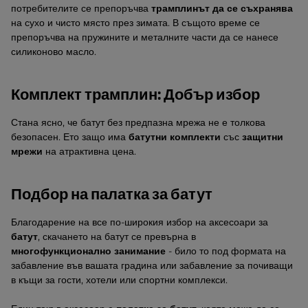
потребителите се препоръчва
трамплинът да се съхранява
на сухо и чисто място през зимата. В същото време се
препоръчва на пружините и металните части да се нанесе
силиконово масло.
Комплект трамплин: Добър избор
Стана ясно, че батут без предпазна мрежа не е толкова
безопасен. Ето защо има
батутни комплекти
със
защитни
мрежи
на атрактивна цена.
Подбор на палатка за батут
Благодарение на все по-широкия избор на аксесоари за
батут
, скачането на батут се превърна в
многофункционално занимание
- било то под формата на
забавление във вашата градина или забавление за почиващи
в къщи за гости, хотели или спортни комплекси.