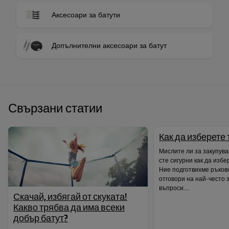
Аксесоари за батути
Допълнителни аксесоари за батут
Свързани статии
Как да изберете
Мислите ли за закупува
сте сигурни как да изб
Ние подготвихме ръков
отговори на най-често
въпроси....
Скачай, избягай от скуката!
Какво трябва да има всеки
добър батут?