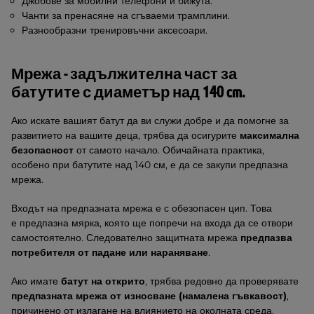
Джобове за мобилни телефони и бижута.
Чанти за пренасяне на сгъваеми трамплини.
Разнообразни тренировъчни аксесоари.
Мрежа - задължителна част за
батутите с диаметър над 140 cm.
Ако искате вашият батут да ви служи добре и да помогне за
развитието на вашите деца, трябва да осигурите
максимална
безопасност
от самото начало. Обичайната практика,
особено при батутите над 140 см, е да се закупи предпазна
мрежа.
Входът на предпазната мрежа е с обезопасен цип. Това
е предпазна мярка, която ще попречи на входа да се отвори
самостоятелно. Следователно защитната мрежа
предпазва
потребителя от падане или нараняване
.
Ако имате
батут на открито
, трябва редовно да проверявате
предпазната мрежа от износване (намалена гъвкавост)
,
причинено от излагане на влиянието на околната среда.