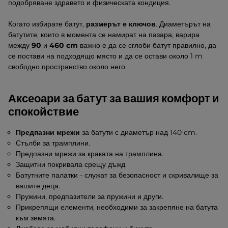
подобряване здравето и физическата кондиция.
Когато избирате батут,
размерът е ключов
. Диаметърът на
батутите, които в момента се намират на пазара, варира
между
90
и
460 cm
важно е да се сглоби батут правилно, да
се постави на подходящо място и да се остави около 1 m
свободно пространство около него.
Аксеоари за батут за вашия комфорт и
спокойствие
Предпазни мрежи
за батути с диаметър над 140 cm.
Стълби за трамплини.
Предпазни мрежи за краката на трамплина.
Защитни покривала срещу дъжд.
Батутните палатки - служат за безопасност и скривалище за
вашите деца.
Пружини, предпазители за пружини и други.
Прикрепящи елементи, необходими за закрепяне на батута
към земята.