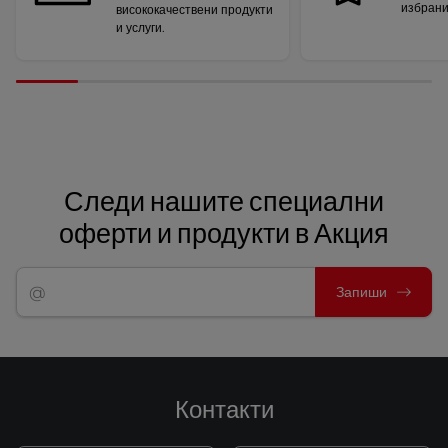
избрани
висококачествени продукти
и услуги.
Следи нашите специални
оферти и продукти в Акция
Запиши
Контакти