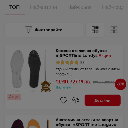
ТОП
Най-евтини
Най-скъпи
Най-прода
Филтрирайте
Кожени стелки за обувки
inSPORTline Londys
Акция
5
(1)
Удобни стелки от телешка кожа с нисък
профил. …
13,90 € / 27,19 лв.
19,90 € / 38,92 лв.
-30%
Наличен
Акция
Детайли
Анатомични стелки за спортни
обувки inSPORTline Laugavo