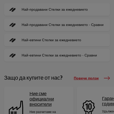
Най-продавани Стелки за ежедневието
Най-продавани Стелки за ежедневието - Сравни
Най-евтини Стелки за ежедневието
Най-евтини Стелки за ежедневието - Сравни
Защо да купите от нас?
Повече ползи
Ние сме
Гаран
официални
годи
вносители
Удължен
Ние разчитаме на