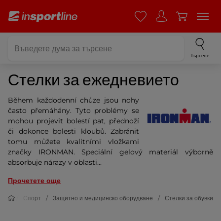
Търсене
Стелки за ежедневието
Během každodenní chůze jsou nohy
často přemáhány. Tyto problémy se
mohou projevit bolestí pat, přednoží
či dokonce bolesti kloubů. Zabránit
tomu můžete kvalitními vložkami
značky IRONMAN. Speciální gelový materiál výborně
absorbuje nárazy v oblasti...
Прочетете още
Спорт
Защитно и медицинско оборудване
Стелки за обувки