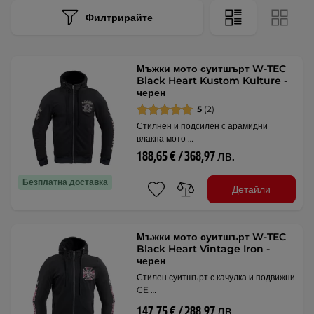
Филтрирайте
Мъжки мото суитшърт W-TEC
Black Heart Kustom Kulture -
черен
5
(2)
Стилнен и подсилен с арамидни
влакна мото …
188,65 € / 368,97 лв.
Безплатна доставка
Детайли
Мъжки мото суитшърт W-TEC
Black Heart Vintage Iron -
черен
Стилен суитшърт с качулка и подвижни
CE …
147,75 € / 288,97 лв.