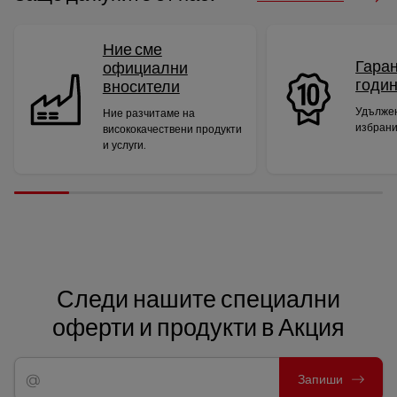
Ние сме
Гаран
официални
годи
вносители
Удължен
Ние разчитаме на
избрани
висококачествени продукти
и услуги.
Следи нашите специални
оферти и продукти в Акция
Запиши