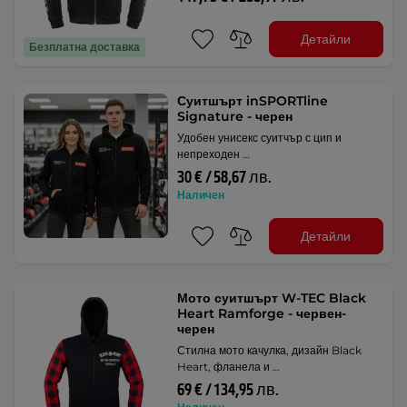
Детайли
Безплатна доставка
Суитшърт inSPORTline
Signature - черен
Удобен унисекс суитчър с цип и
непреходен …
30 € / 58,67 лв.
Наличен
Детайли
Мото суитшърт W-TEC Black
Heart Ramforge - червен-
черен
Стилна мото качулка, дизайн Black
Heart, фланела и …
69 € / 134,95 лв.