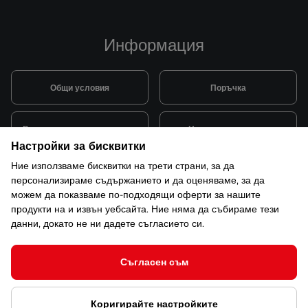
Информация
Общи условия
Поръчка
Видове и цена за транспорт
Начини на плащане
Настройки за бисквитки
Ние използваме бисквитки на трети страни, за да
Система за лоялни клиенти
Монтаж и поддръжка
персонализираме съдържанието и да оценяваме, за да
можем да показваме по-подходящи оферти за нашите
продукти на и извън уебсайта. Ние няма да събираме тези
Рекламации и гаранция
данни, докато не ни дадете съгласието си.
Съгласен съм
© 2026 САКСО ООД Всички права запазени
Коригирайте настройките