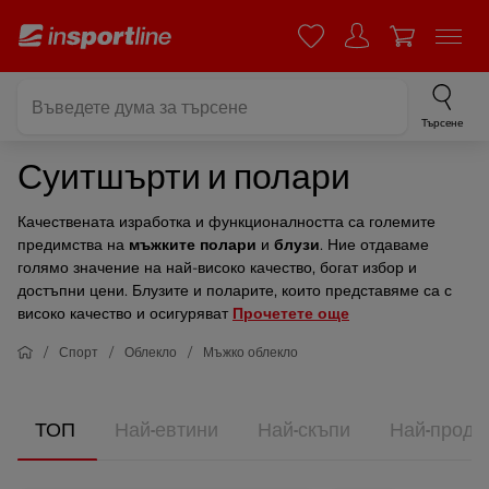
Търсене
Суитшърти и полари
Качествената изработка и функционалността са големите
предимства на
мъжките полари
и
блузи
. Ние отдаваме
голямо значение на най-високо качество, богат избор и
достъпни цени. Блузите и поларите, които представяме са с
високо качество и осигуряват
Прочетете още
Спорт
Облекло
Мъжко облекло
ТОП
Най-евтини
Най-скъпи
Най-прода