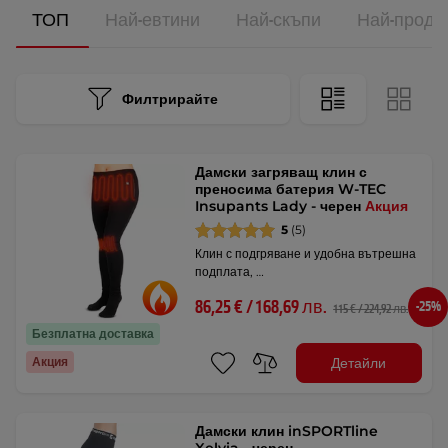
ТОП
Най-евтини
Най-скъпи
Най-прода
Филтрирайте
Дамски загряващ клин с
преносима батерия W-TEC
Insupants Lady - черен
Акция
5
(5)
Клин с подгряване и удобна вътрешна
подплата, …
86,25 € / 168,69 лв.
-25%
115 € / 224,92 лв.
Безплатна доставка
Детайли
Акция
Дамски клин inSPORTline