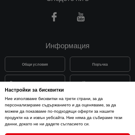
Facebook
Youtube
Информация
Общи условия
Поръчка
Видове и цена за транспорт
Начини на плащане
Настройки за бисквитки
Ние използваме бисквитки на трети страни, за да
Система за лоялни клиенти
Монтаж и поддръжка
персонализираме съдържанието и да оценяваме, за да
можем да показваме по-подходящи оферти за нашите
продукти на и извън уебсайта. Ние няма да събираме тези
Рекламации и гаранция
данни, докато не ни дадете съгласието си.