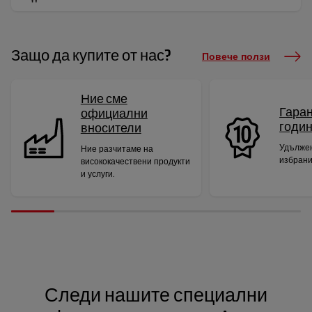
Защо да купите от нас?
Повече ползи
Ние сме
Гаран
официални
годи
вносители
Удължен
Ние разчитаме на
избрани
висококачествени продукти
и услуги.
Следи нашите специални