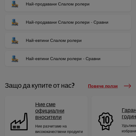
Най-продавани Слалом ролери
Най-продавани Слалом ролери - Сравни
Най-евтини Слалом ролери
Най-евтини Слалом ролери - Сравни
Защо да купите от нас?
Повече ползи
Ние сме
Гаран
официални
годи
вносители
Удължен
Ние разчитаме на
избрани
висококачествени продукти