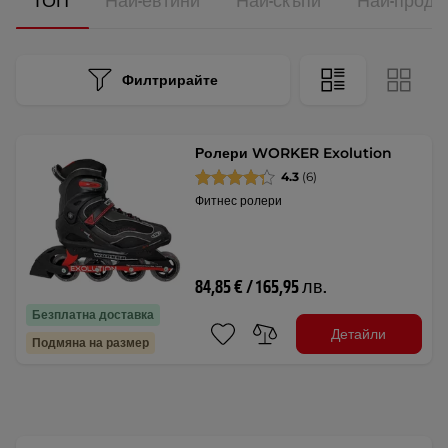
ТОП
Най-евтини
Най-скъпи
Най-прода
Филтрирайте
Ролери WORKER Exolution
4.3
(6)
Фитнес ролери
84,85 € / 165,95 лв.
Безплатна доставка
Детайли
Подмяна на размер