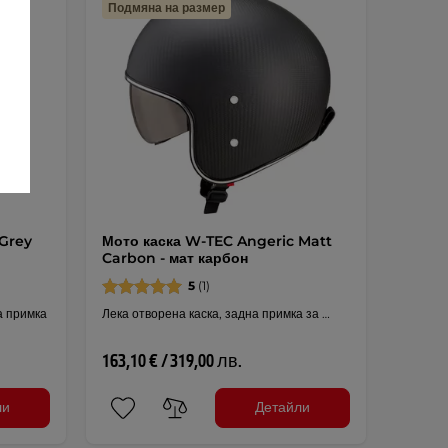
Подмяна на размер
 Grey
Мото каска W-TEC Angeric Matt
Carbon - мат карбон
5
(1)
а примка
Лека отворена каска, задна примка за …
163,10 € / 319,00 лв.
ли
Детайли