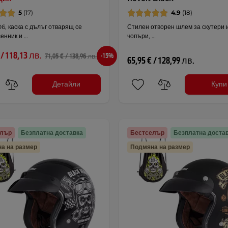
5
(17)
4.9
(18)
6, каска с дълъг отварящ се
Стилен отворен шлем за скутери 
сенник и …
чопъри, …
 / 118,13 лв.
-15%
71,05 € / 138,96 лв.
65,95 € / 128,99 лв.
Детайли
Купи
елър
Безплатна доставка
Бестселър
Безплатна доста
а на размер
Подмяна на размер