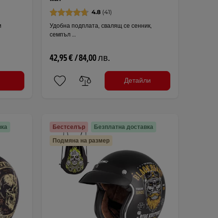
4.8
(41)
и
Удобна подплата, свалящ се сенник,
семпъл …
42,95 € / 84,00 лв.
Детайли
вка
Бестселър
Безплатна доставка
Подмяна на размер