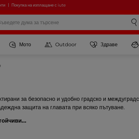
нти
Покупка на изплащане с iute
Мото
Outdoor
Здраве
и
тирани за безопасно и удобно градско и междуградс
адеждна защита на главата при всяко пътуване.
тойчиви...