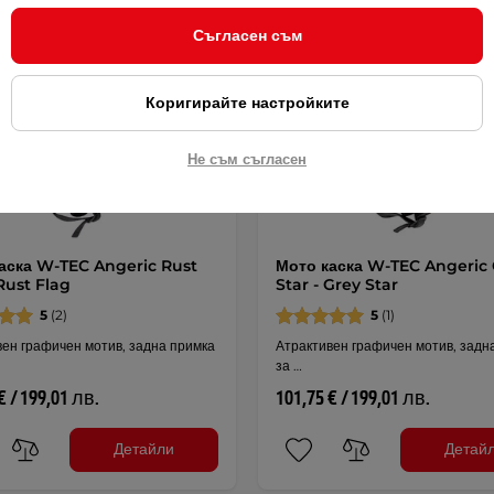
а на размер
Подмяна на размер
Съгласен съм
Коригирайте настройките
Не съм съгласен
аска W-TEC Angeric Rust
Мото каска W-TEC Angeric
Rust Flag
Star - Grey Star
5
(2)
5
(1)
вен графичен мотив, задна примка
Атрактивен графичен мотив, задн
за …
€ / 199,01 лв.
101,75 € / 199,01 лв.
Детайли
Детай