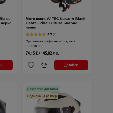
Black
Мото каска W-TEC Kustom Black
о черно
Heart - Ride Culture, матово
черно
4.7
(7)
Оригинален графичен мотив, мека
вътрешна …
74,15 € / 145,02 лв.
ли
Детайли
Безплатна доставка
Подмяна на размер