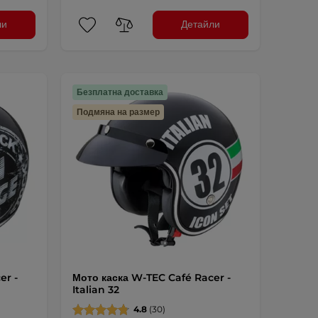
ли
Детайли
Безплатна доставка
Подмяна на размер
er -
Мото каска W-TEC Café Racer -
Italian 32
4.8
(30)