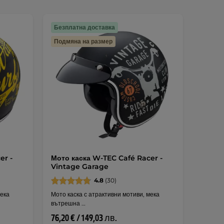
Безплатна доставка
Подмяна на размер
er -
Мото каска W-TEC Café Racer -
Vintage Garage
4.8
(30)
мека
Мото каска с атрактивни мотиви, мека
вътрешна …
76,20 € / 149,03 лв.