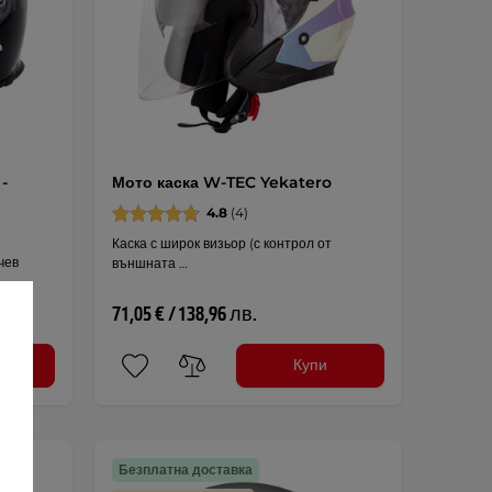
-
Мото каска W-TEC Yekatero
4.8
(4)
Каска с широк визьор (с контрол от
чев
външната …
71,05 € / 138,96 лв.
ли
Купи
Безплатна доставка