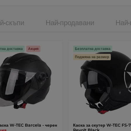
й-скъпи
Най-продавани
Най-
тна доставка
Акция
Безплатна доставка
Подмяна на размер
аска W-TEC Barcela - черен
Каска за скутер W-TEC FS-
ция
Revolt Black