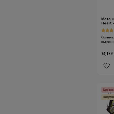
Мото к
Heart 
Оригина
вътрешн
74,15 €
Бестс
Подмян