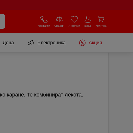
Контакти
Сравни
Любими
Вход
Количка
Деца
Електроника
Акция
ко каране. Те комбинират лекота,