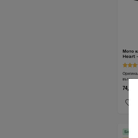
Мото к
Heart -
Оригина
вътрешн
74,15 €
Безпла