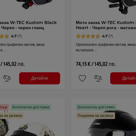
аска W-TEC Kustom Black
Мото каска W-TEC Kustom 
- Череп - черен гланц
Heart - Череп рога - матов
4.7
(7)
4.7
(7)
лен графичен мотив, мека
Оригинален графичен мотив, мека
а …
вътрешна …
 / 145,02 лв.
74,15 € / 145,02 лв.
Детайли
Детай
елър
Безплатна доставка
Безплатна доставка
а на размер
Подмяна на размер