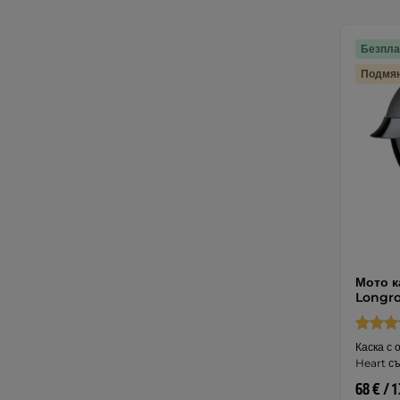
Безпла
Подмян
Мото к
Longro
Каска с 
Heart съ
68 € / 