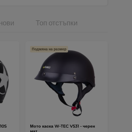
нови
Топ отстъпки
Подмяна на размер
710S
Мото каска W-TEC V531 - черен
мат