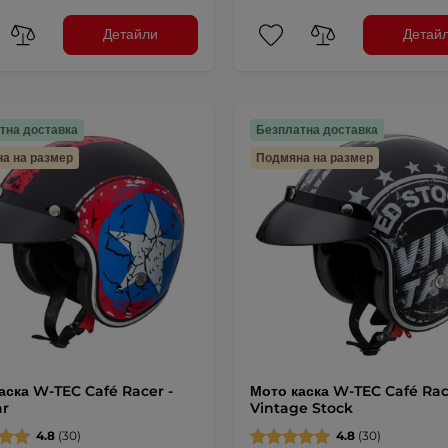
Детайли
Детай
тна доставка
Безплатна доставка
а на размер
Подмяна на размер
аска W-TEC Café Racer -
Мото каска W-TEC Café Rac
ar
Vintage Stock
4.8
(30)
4.8
(30)