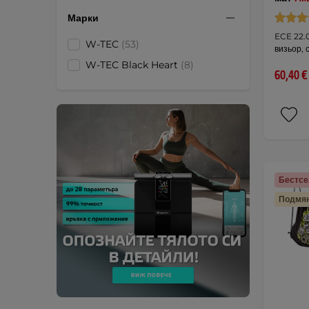
Марки
ECE 22.0
W-TEC
(53)
визьор, 
W-TEC Black Heart
(8)
60,40 €
Бестс
Подмян