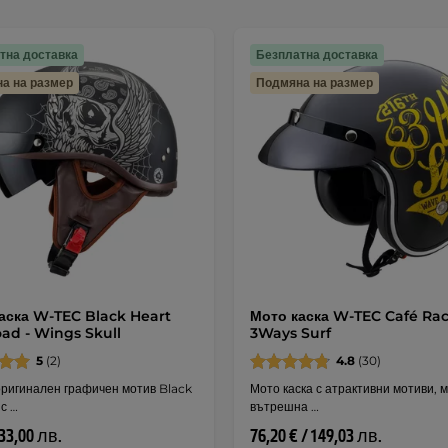
тна доставка
Безплатна доставка
а на размер
Подмяна на размер
аска W-TEC Black Heart
Мото каска W-TEC Café Rac
ad - Wings Skull
3Ways Surf
5
(2)
4.8
(30)
оригинален графичен мотив Black
Мото каска с атрактивни мотиви, 
с …
вътрешна …
133,00 лв.
76,20 € / 149,03 лв.