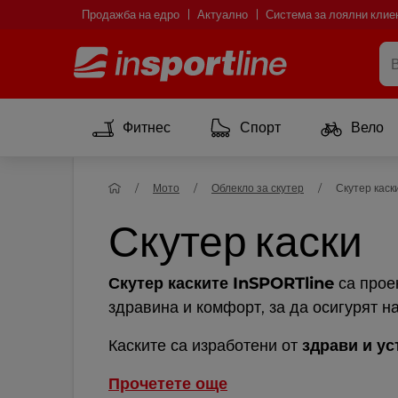
Продажба на едро
Актуално
Система за лоялни клие
Фитнес
Спорт
Вело
Мото
Облекло за скутер
Скутер каск
Скутер каски
Скутер каските InSPORTline
са проек
здравина и комфорт, за да осигурят н
Каските са изработени от
здрави и ус
Прочетете още