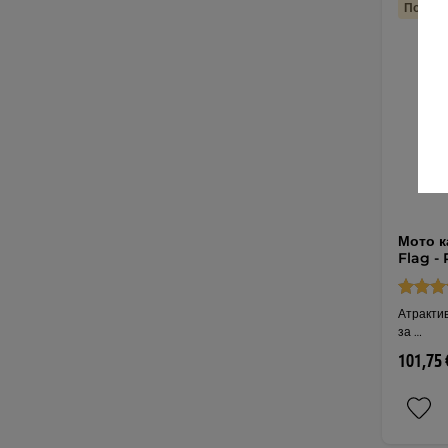
Подмян
Мото к
Flag - 
Атракти
за …
101,75 