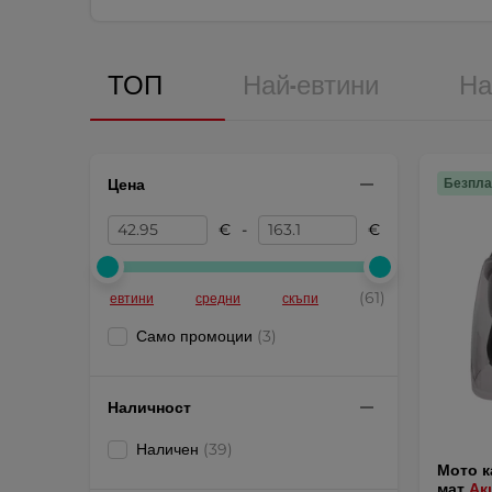
ТОП
Най-евтини
На
Цена
Безпла
€
-
€
(61)
евтини
средни
скъпи
Само промоции
(3)
Наличност
Наличен
(39)
Мото к
мат
Ак