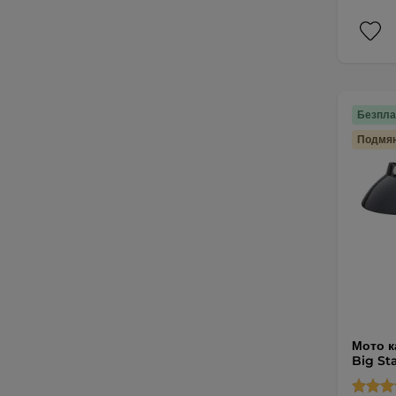
Безпла
Подмян
Мото к
Big St