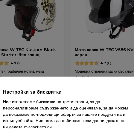
аска W-TEC Kustom Black
Мото каска W-TEC V586 NV 
 Starter, бял гланц
черен
4.7
(7)
4.7
(6)
лен графичен мотив, мека
Модерна отворена каска със слън
а …
визьор и …
 / 145,02 лв.
84,35 € / 164,97 лв.
Настройки за бисквитки
Детайли
Детай
Ние използваме бисквитки на трети страни, за да
персонализираме съдържанието и да оценяваме, за да можем
да показваме по-подходящи оферти за нашите продукти на и
извън уебсайта. Ние няма да събираме тези данни, докато не
ни дадете съгласието си.
тна доставка
Безплатна доставка