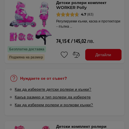
Детски ролери комплект
WORKER Polly
4.7
(83)
Регулируеми кънки, каска и протектори
– пълна …
74,15 € / 145,02 лв.
Безплатна доставка
Детайли
Подмяна на размер
Нуждаете се от съвет?
Как да изберете детски ролери и кънки?
Какъв размер и тип ролери да изберете
Как да изберем ролери и ролкови кънки?
Детски комплект ролери