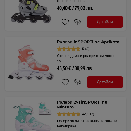
колела и лесно …
40,40 € / 79,02 лв.
Детайли
Ролери inSPORTline Aprikota
5
(5)
Стилни дамски ролери с възможност
за …
45,50 € / 88,99 лв.
Детайли
Ролери 2v1 inSPORTline
Mintero
4.9
(17)
Ролери за лятото и кънки за зимата!
Регулиране …