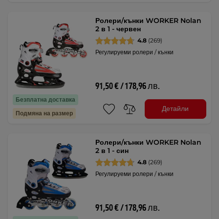
Ролери/кънки WORKER Nolan
2 в 1 - червен
4.8
(269)
Регулируеми ролери / кънки
91,50 € / 178,96 лв.
Безплатна доставка
Детайли
Подмяна на размер
Ролери/кънки WORKER Nolan
2 в 1 - син
4.8
(269)
Регулируеми ролери / кънки
91,50 € / 178,96 лв.