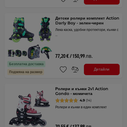
Детски ролери комплект Action
Darly Boy - зелен-черен
Лека каска, удобни протектори, кънки с
…
77,20 € / 150,99 лв.
Безплатна доставка
Детайли
Подмяна на размер
Ролери и кънки 2v1 Action
Gondo - момичета
4.9
(14)
Ролери и кънки в един комплект
70,55 € / 137,98 лв.