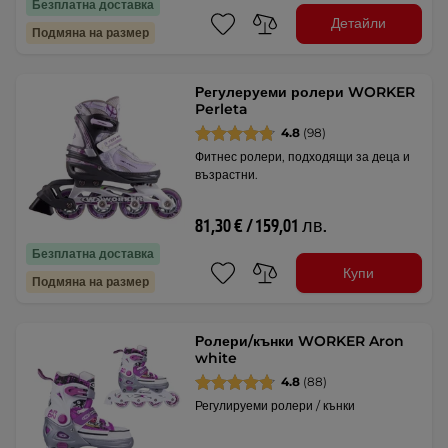
Безплатна доставка
Детайли
Подмяна на размер
Регулеруеми ролери WORKER
Perleta
4.8
(98)
Фитнес ролери, подходящи за деца и
възрастни.
81,30 € / 159,01 лв.
Безплатна доставка
Купи
Подмяна на размер
Ролери/кънки WORKER Aron
white
4.8
(88)
Регулируеми ролери / кънки