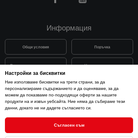
Facebook
Youtube
Информация
Общи условия
Поръчка
Видове и цена за транспорт
Начини на плащане
Настройки за бисквитки
Ние използваме бисквитки на трети страни, за да
Система за лоялни клиенти
Монтаж и поддръжка
персонализираме съдържанието и да оценяваме, за да
можем да показваме по-подходящи оферти за нашите
продукти на и извън уебсайта. Ние няма да събираме тези
Рекламации и гаранция
данни, докато не ни дадете съгласието си.
Съгласен съм