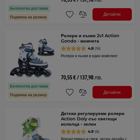
Безплатна доставка
Детайли
Подмяна на размер
Ролери и кънки 2v1 Action
Gondo - момчета
4.8
(16)
Ролери и кънки в един комплект
70,55 € / 137,98 лв.
Безплатна доставка
Детайли
Подмяна на размер
Детски регулируеми ролери
Action Doly със светещи
колелца - зелен
4.9
(6)
Впечатляващ и свеж, летен дизайн с