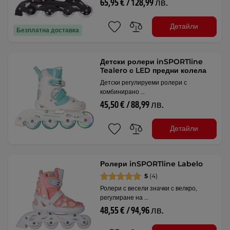
65,95 € / 128,99 лв.
Детайли
Безплатна доставка
Детски ролери inSPORTline
Tealero с LED предни колела
Детски регулируеми ролери с
комбинирано …
45,50 € / 88,99 лв.
Детайли
Ролери inSPORTline Labelo
5
(4)
Ролери с весели значки с велкро,
регулиране на …
48,55 € / 94,96 лв.