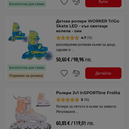
Купи
Безплатна доставка
Детски ролери WORKER TriGo
Skate LED - със светещи
колела - син
4.7
(15)
регулируеми ролкови кънки за деца,
здрави и …
50,60 € / 98,96 лв.
Безплатна доставка
Детайли
Подмяна на размер
Ролери 2v1 inSPORTline Frolita
5
(16)
Ролери за лятото и кънки за зимата!
Регулиране …
60,85 € / 119,01 лв.