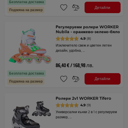
Безплатна доставка
Детайли
Подмяна на размер
Регулеруеми ролери WORKER
Nubila - оранжево-зелено-бяло
4.9
(8)
Изключитело свеж и цветен летен
дизайн, удобна, …
86,40 € / 168,98 лв.
Безплатна доставка
Детайли
Подмяна на размер
Ролери 2v1 WORKER Tifero
4.9
(9)
Универсални кънки 2 в 1 с регулируем
размер, …