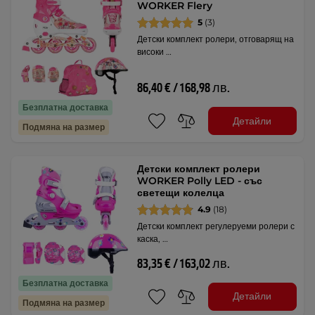
WORKER Flery
5
(3)
Детски комплект ролери, отговарящ на
високи …
86,40 € / 168,98 лв.
Безплатна доставка
Детайли
Подмяна на размер
Детски комплект ролери
WORKER Polly LED - със
светещи колелца
4.9
(18)
Детски комплект регулеруеми ролери с
каска, …
83,35 € / 163,02 лв.
Безплатна доставка
Детайли
Подмяна на размер