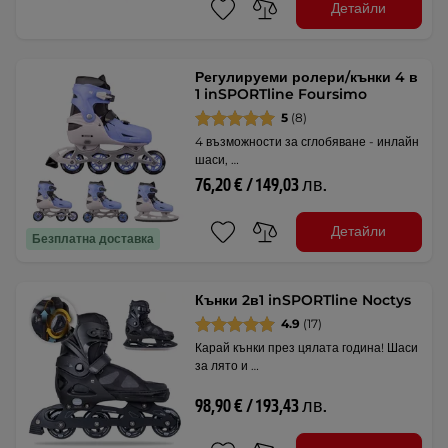
Детайли
Регулируеми ролери/кънки 4 в
1 inSPORTline Foursimo
5
(8)
4 възможности за сглобяване - инлайн
шаси, …
76,20 € / 149,03 лв.
Детайли
Безплатна доставка
Кънки 2в1 inSPORTline Noctys
4.9
(17)
Карай кънки през цялата година! Шаси
за лято и …
98,90 € / 193,43 лв.