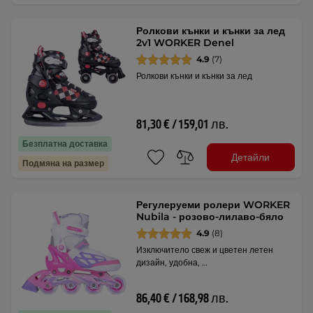
Ролкови кънки и кънки за лед
2v1 WORKER Denel
4.9
(7)
Ролкови кънки и кънки за лед
81,30 € / 159,01 лв.
Безплатна доставка
Детайли
Подмяна на размер
Регулеруеми ролери WORKER
Nubila - розово-лилаво-бяло
4.9
(8)
Изключитело свеж и цветен летен
дизайн, удобна, …
86,40 € / 168,98 лв.