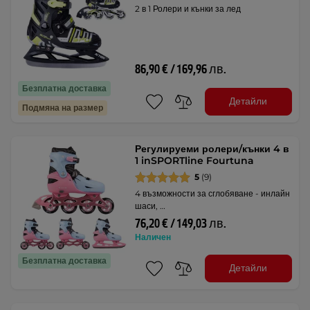
2 в 1 Ролери и кънки за лед
86,90 € / 169,96 лв.
Безплатна доставка
Детайли
Подмяна на размер
Регулируеми ролери/кънки 4 в
1 inSPORTline Fourtuna
5
(9)
4 възможности за сглобяване - инлайн
шаси, …
76,20 € / 149,03 лв.
Наличен
Безплатна доставка
Детайли