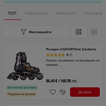
ТОП
Най-евтини
Най-скъпи
Най-прода
Филтрирайте
Ролери inSPORTline Darkero
5
(7)
Ролери с възможност за регулиране на
размера. …
86,40 € / 168,98 лв.
Безплатна доставка
Детайли
Подмяна на размер