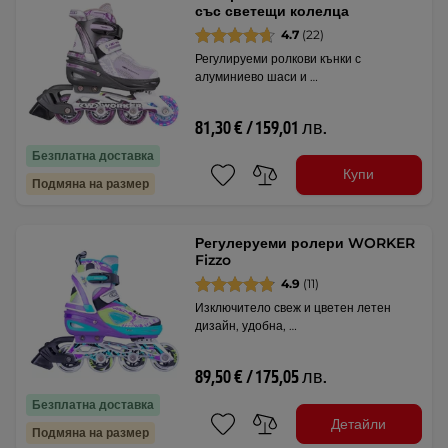
със светещи колелца
4.7
(22)
Регулируеми ролкови кънки с
алуминиево шаси и …
81,30 € / 159,01 лв.
Безплатна доставка
Купи
Подмяна на размер
Регулеруеми ролери WORKER
Fizzo
4.9
(11)
Изключитело свеж и цветен летен
дизайн, удобна, …
89,50 € / 175,05 лв.
Безплатна доставка
Детайли
Подмяна на размер