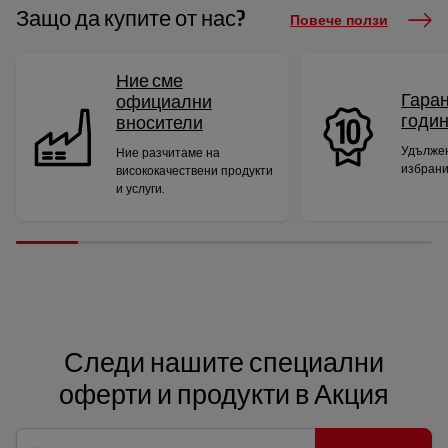
Защо да купите от нас?
Повече ползи
Ние сме
Гаран
официални
годи
вносители
Удължен
Ние разчитаме на
избрани
висококачествени продукти
и услуги.
Следи нашите специални
оферти и продукти в Акция