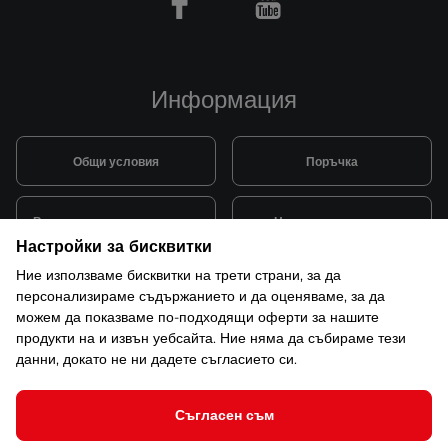
Facebook
Youtube
Информация
Общи условия
Поръчка
Видове и цена за транспорт
Начини на плащане
Настройки за бисквитки
Ние използваме бисквитки на трети страни, за да
Система за лоялни клиенти
Монтаж и поддръжка
персонализираме съдържанието и да оценяваме, за да
можем да показваме по-подходящи оферти за нашите
продукти на и извън уебсайта. Ние няма да събираме тези
Рекламации и гаранция
данни, докато не ни дадете съгласието си.
Съгласен съм