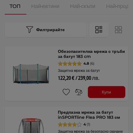
ТОП
Най-евтини
Най-скъпи
Най-прода
Филтрирайте
Обезопасителна мрежа с тръби
за батут 183 cm
4.8
(6)
Защитна мрежа за батут
122,20 € / 239,00 лв.
Купи
Предпазна мрежа за батут
inSPORTline Flea PRO 183 см
4
(1)
Защитна мрежа за безопасно скачане