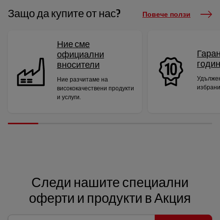
Защо да купите от нас?
Повече ползи
Ние сме
Гаран
официални
годи
вносители
Удължен
Ние разчитаме на
избрани
висококачествени продукти
и услуги.
Следи нашите специални
оферти и продукти в Акция