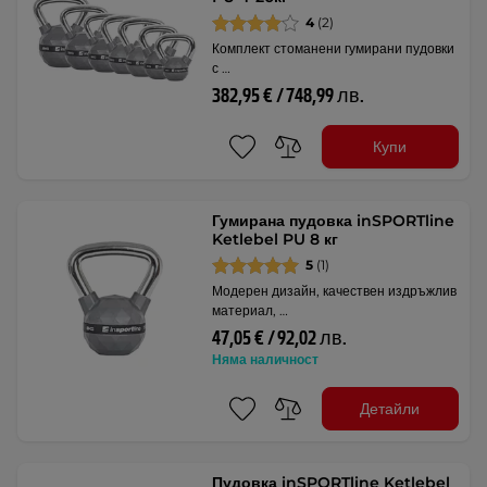
4
(2)
Комплект стоманени гумирани пудовки
с …
382,95 € / 748,99 лв.
Купи
Гумирана пудовка inSPORTline
Ketlebel PU 8 кг
5
(1)
Модерен дизайн, качествен издръжлив
материал, …
47,05 € / 92,02 лв.
Няма наличност
Детайли
Пудовка inSPORTline Ketlebel