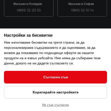
Магазин в Пловдив
Магазин в София
0899 32 20 55
0895 52 10 14
Следете ни в
Настройки за бисквитки
Ние използваме бисквитки на трети страни, за да
персонализираме съдържанието и да оценяваме, за да
Facebook
Youtube
можем да показваме по-подходящи оферти за нашите
продукти на и извън уебсайта. Ние няма да събираме тези
данни, докато не ни дадете съгласието си.
Информация
Съгласен съм
Общи условия
Поръчка
Коригирайте настройките
Видове и цена за транспорт
Начини на плащане
Не съм съгласен