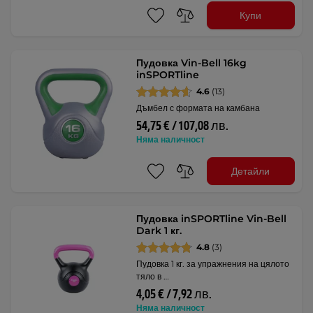
Купи
Пудовка Vin-Bell 16kg
inSPORTline
4.6
(13)
Дъмбел с формата на камбана
54,75 € / 107,08 лв.
Няма наличност
Детайли
Пудовка inSPORTline Vin-Bell
Dark 1 кг.
4.8
(3)
Пудовка 1 кг. за упражнения на цялото
тяло в …
4,05 € / 7,92 лв.
Няма наличност