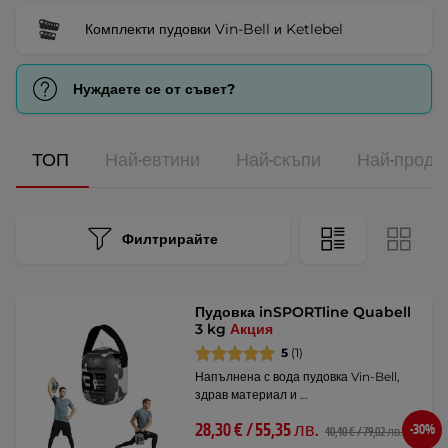
Комплекти пудовки Vin-Bell и Ketlebel
Нуждаете се от съвет?
ТОП
Най-евтини
Най-скъпи
Най-прода
Филтрирайте
Пудовка inSPORTline Quabell
3 kg
Акция
5
(1)
Напълнена с вода пудовка Vin-Bell,
здрав материал и …
28,30 € / 55,35 лв.
-30%
40,40 € / 79,02 лв.