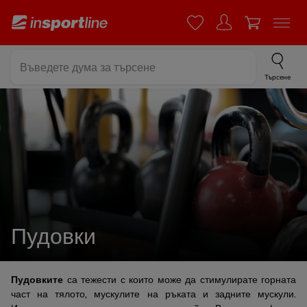
Търсене
Пудовки
Пудовките
са тежести с които може да стимулирате горната
част на тялото, мускулите на ръката и задните мускули.