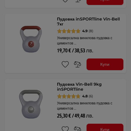
Пудовка inSPORTline Vin-Bell
7кг
4.9
(8)
Универсална винилова пудовка с
циментов …
19,70 € / 38,53 лв.
Купи
Пудовка Vin-Bell 9kg
inSPORTline
4.8
(6)
Универсална винилова пудовка с
циментов …
25,30 € / 49,48 лв.
Купи