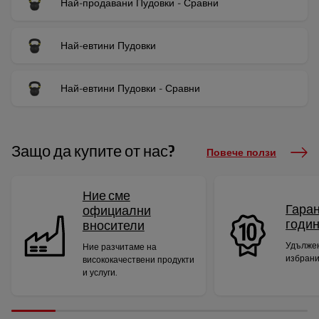
Най-продавани Пудовки - Сравни
Най-евтини Пудовки
Най-евтини Пудовки - Сравни
Защо да купите от нас?
Повече ползи
Ние сме
Гаран
официални
годи
вносители
Удължен
Ние разчитаме на
избрани
висококачествени продукти
и услуги.