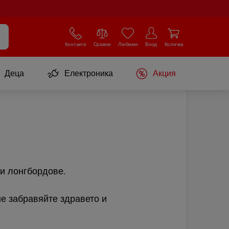
Контакти
Сравни
Любими
Вход
Количка
Деца
Електроника
Акция
 и лонгбордове.
е забравяйте здравето и