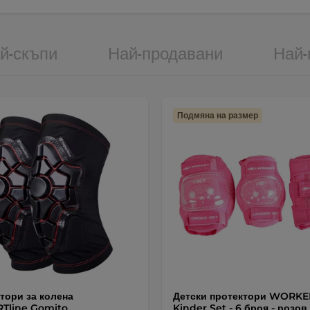
й-скъпи
Най-продавани
Най-
Подмяна на размер
тори за колена
Детски протектори WORKE
Tline Gomito
Kinder Set - 6 броя - розов