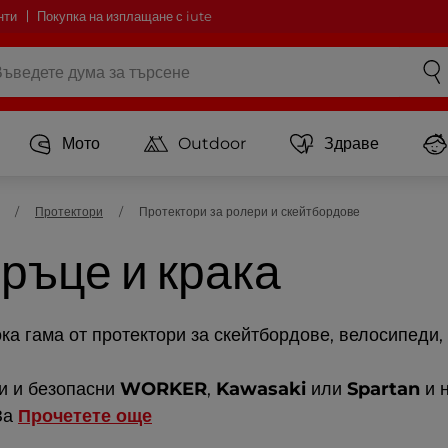
нти
Покупка на изплащане с iute
Мото
Outdoor
Здраве
Протектори
Протектори за ролери и скейтбордове
 ръце и крака
ка гама от протектори за скейтбордове, велосипеди,
ни и безопасни
WORKER
,
Kawasaki
или
Spartan
и н
За
Прочетете още