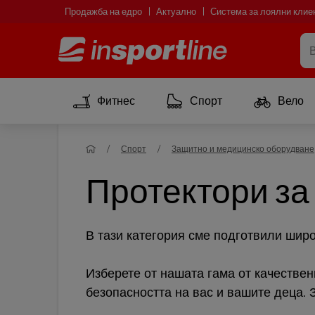
Продажба на едро
Актуално
Система за лоялни клие
Фитнес
Спорт
Вело
Спорт
Защитно и медицинско оборудване
Протектори за
В тази категория сме подготвили широ
Изберете от нашата гама от качестве
безопасността на вас и вашите деца. 