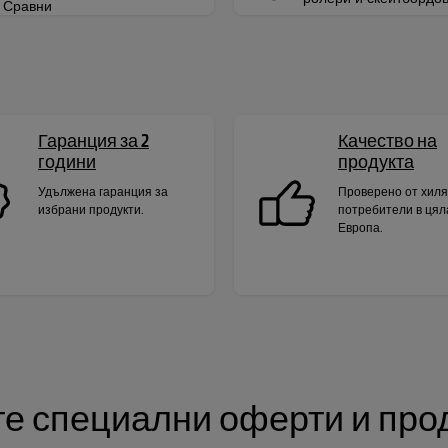
Сравни
Гаранция за 2
Качество на
години
продукта
Удължена гаранция за
Проверено от хил
избрани продукти.
потребители в цял
Европа.
е специални оферти и прод