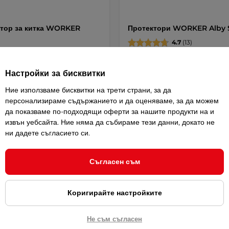
тор за китка WORKER
Протектори WORKER Alby 
4.7
(13)
4.6
(7)
Протектори за колене и лакти
р за китка с вентилационна
Настройки за бисквитки
/ 13,98 лв.
19,95 € / 39,02 лв.
Ние използваме бисквитки на трети страни, за да
персонализираме съдържанието и да оценяваме, за да можем
да показваме по-подходящи оферти за нашите продукти на и
Купи
Детай
извън уебсайта. Ние няма да събираме тези данни, докато не
ни дадете съгласието си.
Съгласен съм
а на размер
Коригирайте настройките
Не съм съгласен