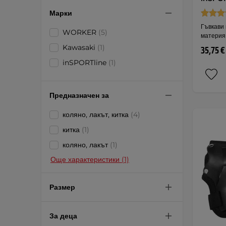
Марки
Гъвкави
WORKER
(5)
материя
Kawasaki
(1)
35,75 €
inSPORTline
(1)
Предназначен за
коляно, лакът, китка
(4)
китка
(1)
коляно, лакът
(1)
Още характеристики (1)
Размер
За деца