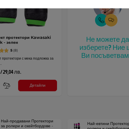
кт протектори Kawasaki
Не можете д
k - зелен
изберете? Ние 
5
(8)
Ви посъветвам
 протектори с мека подложка за
…
 / 29,04 лв.
Детайли
Най-продавани Протектори
Най-евтини Протектор
за ролери и скейтбордове -
ролери и скейтбордо