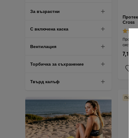
За възрастни
Протек
Cross
С включена каска
Протекто
система
Вентилация
7,15 € 
Торбичка за съхранение
Твърд калъф
Подмян