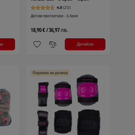
4.5
(212)
Детски протектори - 6 броя
18,90 € / 36,97 лв.
ли
Детайли
Подмяна на размер