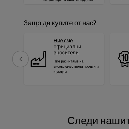
Защо да купите от нас?
Ние сме
официални
вносители
Предишна
Ние разчитаме на
висококачествени продукти
и услуги.
Следи нашит