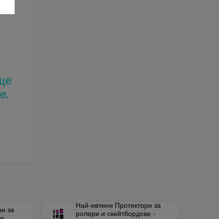
а
ще
е.
Най-евтини Протектори за
и за
ролери и скейтбордове -
ве