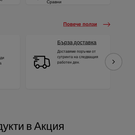
Сравни
Повече ползи
Бърза доставка
Доставяме поръчки от
сутринта на следващия
яди
работен ден.
а
Следваща
укти в Акция