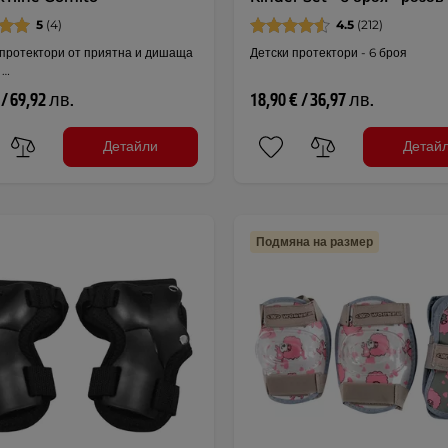
5
(4)
4.5
(212)
 протектори от приятна и дишаща
Детски протектори - 6 броя
 …
 / 69,92 лв.
18,90 € / 36,97 лв.
Детайли
Детай
Подмяна на размер