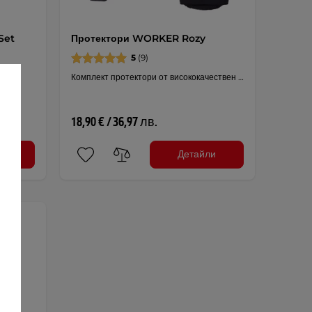
Set
Протектори WORKER Rozy
5
(9)
Комплект протектори от висококачествен …
18,90 € / 36,97 лв.
ли
Детайли