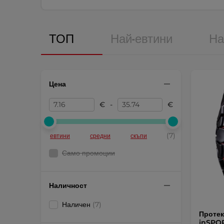
ТОП
Най-евтини
На
Цена
€
-
€
(7)
евтини
средни
скъпи
Само промоции
Наличност
Наличен
(7)
Протек
inSPOR