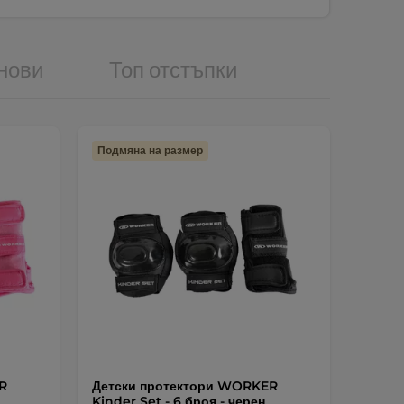
нови
Топ отстъпки
Подмяна на размер
R
Детски протектори WORKER
Kinder Set - 6 броя - черен