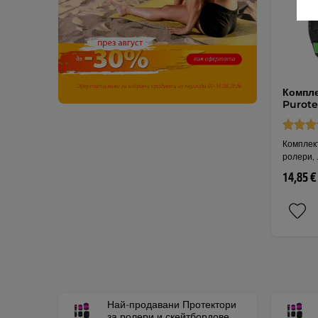
Компле
Purote
Комплект
ролери, 
14,85 €
Най-продавани Протектори
за ролери и скейтбордове