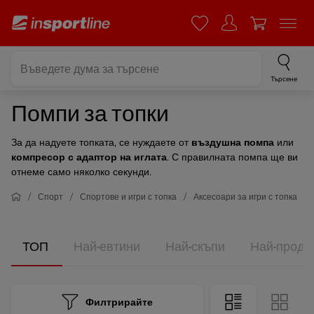
Търсене
Помпи за топки
За да надуете топката, се нуждаете от
въздушна помпа
или
компресор с адаптор на иглата
. С правилната помпа ще ви
отнеме само няколко секунди.
Спорт
Спортове и игри с топка
Аксесоари за игри с топка
ТОП
Най-евтини
Най-скъпи
Най-прода
Филтрирайте