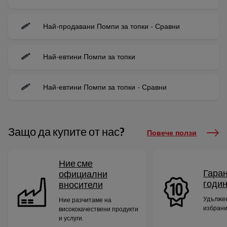
Най-продавани Помпи за топки - Сравни
Най-евтини Помпи за топки
Най-евтини Помпи за топки - Сравни
Защо да купите от нас?
Повече ползи
Ние сме
Гаран
официални
годи
вносители
Удължен
Ние разчитаме на
избрани
висококачествени продукти
и услуги.