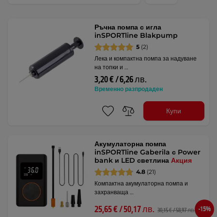
Ръчна помпа с игла
inSPORTline Blakpump
5
(2)
Лека и компактна помпа за надуване
на топки и …
3,20 € / 6,26 лв.
Временно разпродаден
Купи
Акумулаторна помпа
inSPORTline Gaberila с Power
bank и LED светлина
Акция
4.8
(21)
Компактна акумулаторна помпа и
захранваща …
25,65 € / 50,17 лв.
-15%
30,15 € / 58,97 лв.