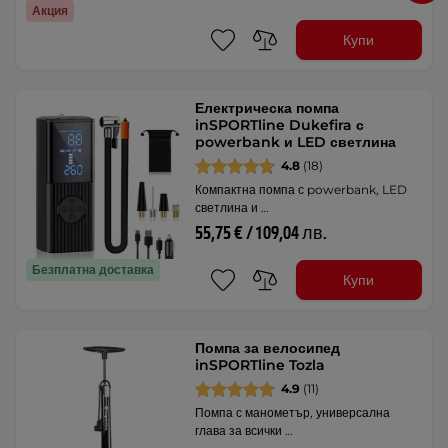
Акция
Купи
Електрическа помпа
inSPORTline Dukefira с
powerbank и LED светлина
4.8
(18)
Компактна помпа с powerbank, LED
светлина и …
55,75 € / 109,04 лв.
Безплатна доставка
Купи
Помпа за велосипед
inSPORTline Tozla
4.9
(11)
Помпа с манометър, универсална
глава за всички …