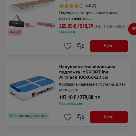
4.3
(2)
Подходяща за тренировки у дома,
навън и дори на …
265,05 € / 518,39 лв.
311,80 € / 609,83 лв.
-1
Акция
Наличен
Купи
Надуваема тренировъчна
подложка inSPORTline
Airplace 100x60x20 см
Компактна надуваема постелка, която
може да се …
143,10 € / 279,88 лв.
Разпродаден
Безплатна доставка
Купи