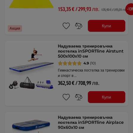
153,35 € / 299,93 лв.
-1
176,40 € / 345,01 лв.
Купи
Акция
Надуваема тренировъчна
постелка inSPORTline Airstunt
500x100x10 см
4.9
(10)
Гимнастическа постелка за тренировки
и спорт в …
362,50 € / 708,99 лв.
Купи
Надуваема тренировъчна
постелка inSPORTline Airplace
90x60x10 см