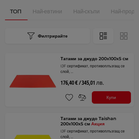
ТОП
Най-евтини
Най-скъпи
Най-прода
Филтрирайте
Татами за джудо 200x100x5 cм
IJF сертификат, противоплъзгащ се
слой, …
176,40 € / 345,01 лв.
Купи
Татами за джудо Taishan
200x100x5 cм
Акция
IJF сертификат, противоплъзгащ се
слой, …