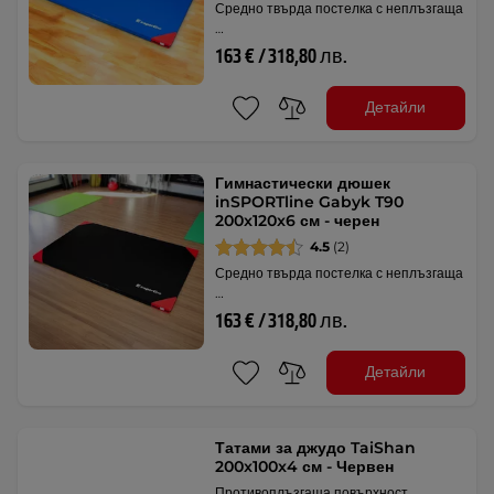
Средно твърда постелка с неплъзгаща
…
163 € / 318,80 лв.
Детайли
Гимнастически дюшек
inSPORTline Gabyk T90
200x120x6 см - черен
4.5
(2)
Средно твърда постелка с неплъзгаща
…
163 € / 318,80 лв.
Детайли
Татами за джудо TaiShan
200x100x4 см - Червен
Противоплъзгаща повърхност,