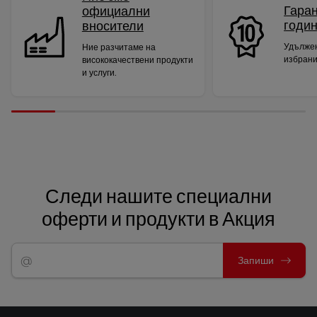
Гаран
официални
годи
вносители
Удължен
Ние разчитаме на
избрани
висококачествени продукти
и услуги.
Следи нашите специални
оферти и продукти в Акция
Запиши