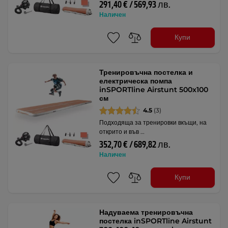
291,40 € / 569,93 лв.
Наличен
Купи
Тренировъчна постелка и
електрическа помпа
inSPORTline Airstunt 500x100
см
4.5
(3)
Подходяща за тренировки вкъщи, на
открито и във …
352,70 € / 689,82 лв.
Наличен
Купи
Надуваема тренировъчна
постелка inSPORTline Airstunt