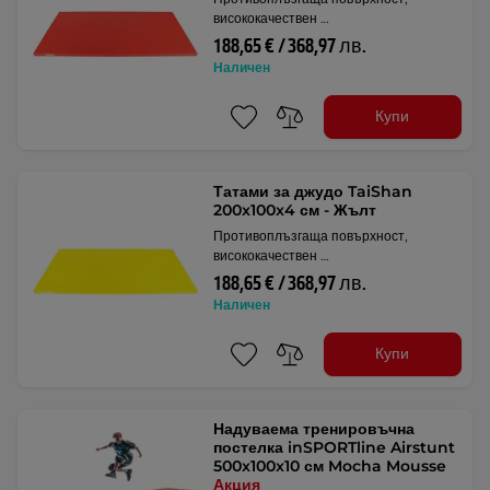
висококачествен …
188,65 € / 368,97 лв.
Наличен
Купи
Татами за джудо TaiShan
200x100x4 см - Жълт
Противоплъзгаща повърхност,
висококачествен …
188,65 € / 368,97 лв.
Наличен
Купи
Надуваема тренировъчна
постелка inSPORTline Airstunt
500x100x10 см Mocha Mousse
Акция