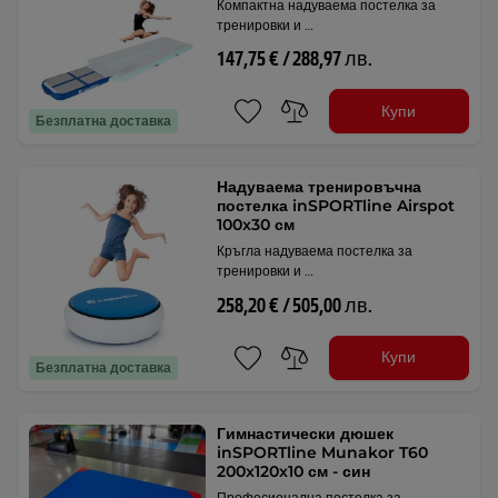
Компактна надуваема постелка за
тренировки и …
147,75 € / 288,97 лв.
Купи
Безплатна доставка
Надуваема тренировъчна
постелка inSPORTline Airspot
100x30 см
Кръгла надуваема постелка за
тренировки и …
258,20 € / 505,00 лв.
Купи
Безплатна доставка
Гимнастически дюшек
inSPORTline Munakor T60
200x120x10 см - син
Професионална постелка за