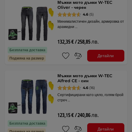
Мъжки мото дънки W-TEC
Oliver - черен
4.6
(5)
Минималистичен дизайн, армировка от
арамидни …
132,35 € / 258,85 лв.
Безплатна доставка
Детайли
Подмяна на размер
Мъжки мото дънки W-TEC
Alfred CE - син
4.6
(16)
Сертифицирани като цяло, голям брой
стреч …
123,15 € / 240,86 лв.
Безплатна доставка
Детайли
Подмяна на размер