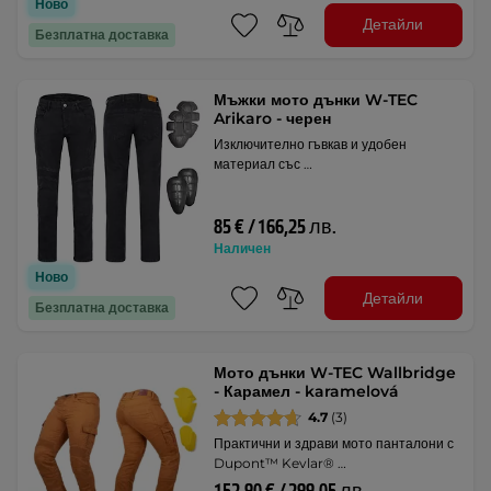
Ново
Детайли
Безплатна доставка
Мъжки мото дънки W-TEC
Arikaro - черен
Изключително гъвкав и удобен
материал със …
85 € / 166,25 лв.
Наличен
Ново
Детайли
Безплатна доставка
Мото дънки W-TEC Wallbridge
- Карамел - karamelová
4.7
(3)
Практични и здрави мото панталони с
Dupont™ Kevlar® …