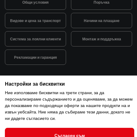
Общи условия
Поръчка
Видове и цена за транспорт
Начини на плащане
Система за лоялни клиенти
Монтаж и поддръжка
Рекламации и гаранция
Настройки за бисквитки
Ние използваме бисквитки на трети страни, за да
© 2026 САКСО ООД Всички права запазени
персонализираме съдържанието и да оценяваме, за да можем
Защита на лични данни
Открийте ни в ShopMania
да показваме по-подходящи оферти за нашите продукти на и
Настройки за бисквитки
извън уебсайта. Ние няма да събираме тези данни, докато не
ни дадете съгласието си.
Съгласен съм