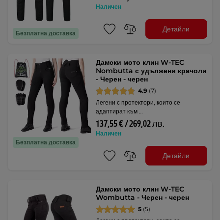
Наличен
Детайли
Безплатна доставка
Дамски мото клин W-TEC
Nombutta с удължени крачоли
- Черен - черен
4.9
(7)
Легени с протектори, които се
адаптират към …
137,55 € / 269,02 лв.
Наличен
Безплатна доставка
Детайли
Дамски мото клин W-TEC
Wombutta - Черен - черен
5
(5)