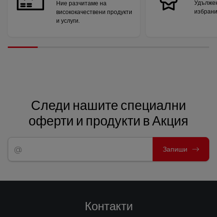
Удължен
Ние разчитаме на
избрани
висококачествени продукти
и услуги.
Следи нашите специални
оферти и продукти в Акция
Запиши
Контакти