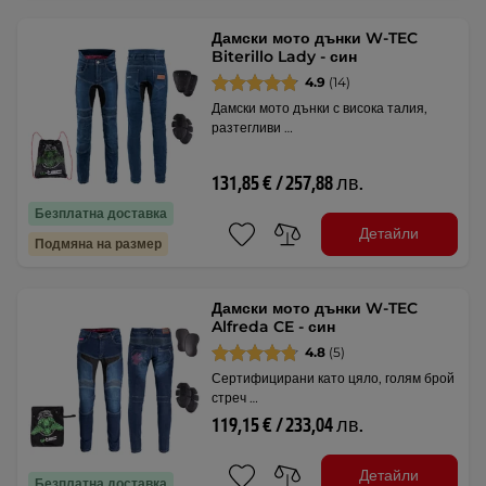
Дамски мото дънки W-TEC
Biterillo Lady - син
4.9
(14)
Дамски мото дънки с висока талия,
разтегливи …
131,85 € / 257,88 лв.
Безплатна доставка
Детайли
Подмяна на размер
Дамски мото дънки W-TEC
Alfreda CE - син
4.8
(5)
Сертифицирани като цяло, голям брой
стреч …
119,15 € / 233,04 лв.
Детайли
Безплатна доставка