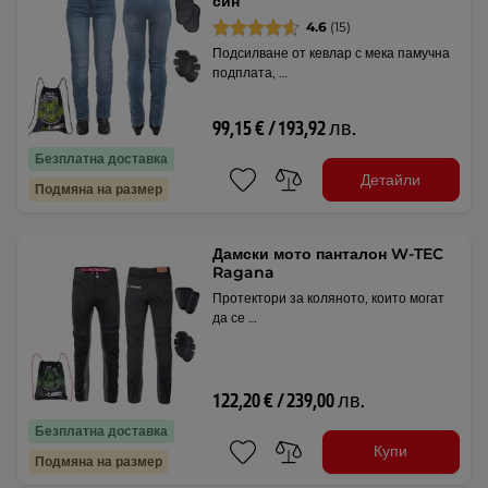
син
4.6
(15)
Подсилване от кевлар с мека памучна
подплата, …
99,15 € / 193,92 лв.
Безплатна доставка
Детайли
Подмяна на размер
Дамски мото панталон W-TEC
Ragana
Протектори за коляното, които могат
да се …
122,20 € / 239,00 лв.
Безплатна доставка
Купи
Подмяна на размер