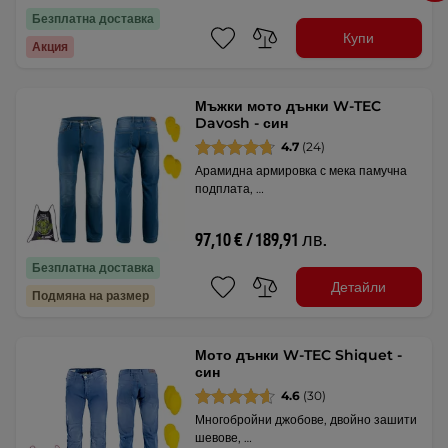
Безплатна доставка
Купи
Акция
Мъжки мото дънки W-TEC
Davosh - син
4.7
(24)
Арамидна армировка с мека памучна
подплата, …
97,10 € / 189,91 лв.
Безплатна доставка
Детайли
Подмяна на размер
Мото дънки W-TEC Shiquet -
син
4.6
(30)
Многобройни джобове, двойно зашити
шевове, …