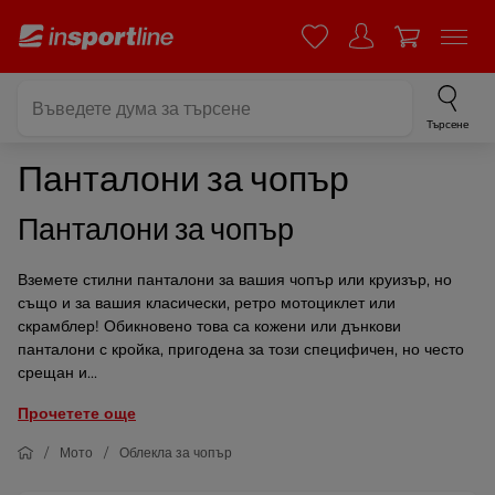
Търсене
Панталони за чопър
Панталони за чопър
Вземете стилни панталони за вашия чопър или круизър, но
също и за вашия класически, ретро мотоциклет или
скрамблер! Обикновено това са кожени или дънкови
панталони с кройка, пригодена за този специфичен, но често
срещан и...
Прочетете още
Мото
Облекла за чопър