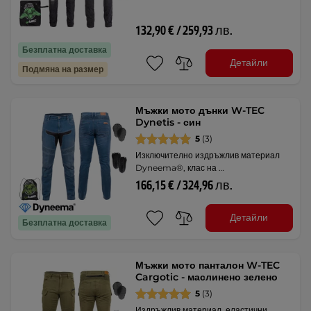
132,90 € / 259,93 лв.
Безплатна доставка
Детайли
Подмяна на размер
Мъжки мото дънки W-TEC
Dynetis - син
5
(3)
Изключително издръжлив материал
Dyneema®, клас на …
166,15 € / 324,96 лв.
Детайли
Безплатна доставка
Мъжки мото панталон W-TEC
Cargotic - маслинено зелено
5
(3)
Издръжлив материал, еластични