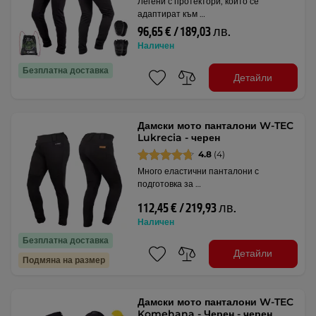
Легени с протектори, които се
адаптират към …
96,65 € / 189,03 лв.
Наличен
Безплатна доставка
Детайли
Дамски мото панталони W-TEC
Lukrecia - черен
4.8
(4)
Много еластични панталони с
подготовка за …
112,45 € / 219,93 лв.
Наличен
Безплатна доставка
Детайли
Подмяна на размер
Дамски мото панталони W-TEC
Komehana - Черен - черен