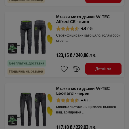
Мъжки мото дънки W-TEC
Alfred CE - сиво
4.6
(16)
Сертифицирани като цяло, голям брой
стреч …
123,15 € / 240,86 лв.
Безплатна доставка
Детайли
Подмяна на размер
Мъжки мото дънки W-TEC
Leonard - черен
4.6
(5)
Минималистичен и цивилен външен
вид, армировка …
117,10 € / 229,03 лв.