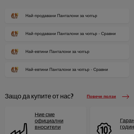
Най-продавани Панталони за чопър
Най-продавани Панталони за чопър - Сравни
Най-евтини Панталони за чопър
Най-евтини Панталони за чопър - Сравни
Защо да купите от нас?
Повече ползи
Ние сме
Гаран
официални
годи
вносители