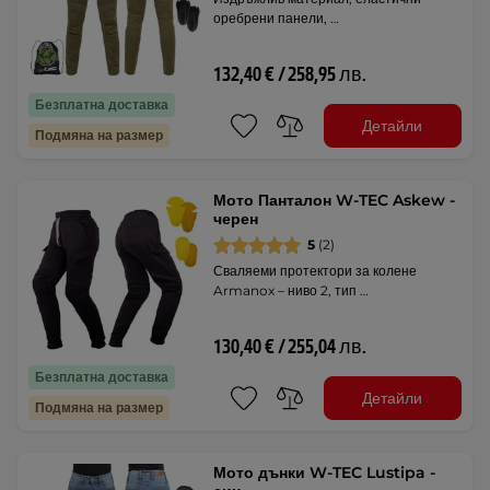
оребрени панели, …
132,40 € / 258,95 лв.
Безплатна доставка
Детайли
Подмяна на размер
Мото Панталон W-TEC Askew -
черен
5
(2)
Сваляеми протектори за колене
Armanox – ниво 2, тип …
130,40 € / 255,04 лв.
Безплатна доставка
Детайли
Подмяна на размер
Мото дънки W-TEC Lustipa -