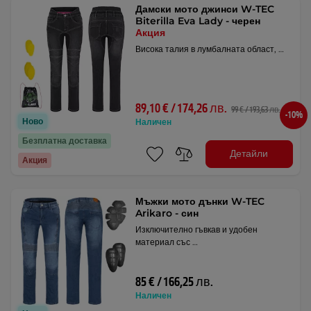
Дамски мото джинси W-TEC
Biterilla Eva Lady - черен
Акция
Висока талия в лумбалната област, …
89,10 € / 174,26 лв.
99 € / 193,63 лв.
-10%
Ново
Наличен
Безплатна доставка
Детайли
Акция
Мъжки мото дънки W-TEC
Arikaro - син
Изключително гъвкав и удобен
материал със …
85 € / 166,25 лв.
Наличен