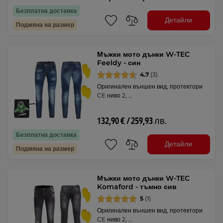
Безплатна доставка
Детайли
Подмяна на размер
Мъжки мото дънки W-TEC
Feeldy - син
4.7
(3)
Оригинален външен вид, протектори
CE ниво 2, …
132,90 € / 259,93 лв.
Безплатна доставка
Детайли
Подмяна на размер
Мъжки мото дънки W-TEC
Komaford - тъмно сив
5
(1)
Оригинален външен вид, протектори
CE ниво 2, …