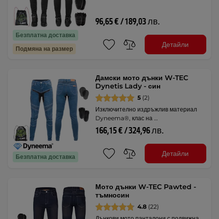
96,65 € / 189,03 лв.
Безплатна доставка
Детайли
Подмяна на размер
Дамски мото дънки W-TEC
Dynetis Lady - син
5
(2)
Изключително издръжлив материал
Dyneema®, клас на …
166,15 € / 324,96 лв.
Детайли
Безплатна доставка
Мото дънки W-TEC Pawted -
тъмносин
4.8
(22)
Дънкови мото панталони с подвижна