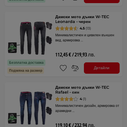
Дамски мото дънки W-TEC
Leonarda - черен
4.5
(13)
Минималистичен и цивилен външен
вид, армировка …
112,45 € / 219,93 лв.
Безплатна доставка
Детайли
Подмяна на размер
Дамски мото дънки W-TEC
Rafael - син
4
(1)
Минималистичен дизайн, армировка от
арамидни …
119,10 € / 232,94 лв.