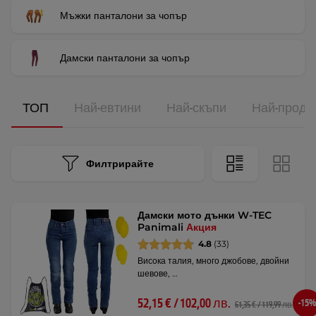
Мъжки панталони за чопър
Дамски панталони за чопър
ТОП
Най-евтини
Най-скъпи
Най-прода
Филтрирайте
Дамски мото дънки W-TEC
Panimali
Акция
4.8
(33)
Висока талия, много джобове, двойни
шевове, …
52,15 € / 102,00 лв.
-15%
61,35 € / 119,99 лв.