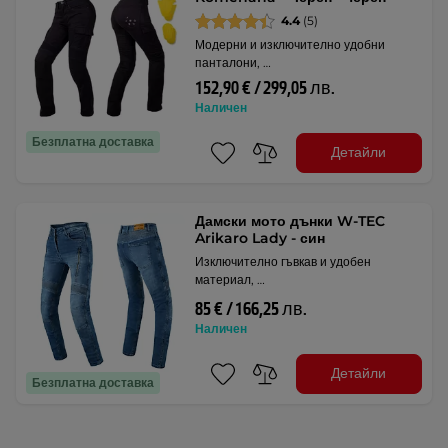
4.4
(5)
Модерни и изключително удобни
панталони, …
152,90 € / 299,05 лв.
Наличен
Безплатна доставка
Детайли
Дамски мото дънки W-TEC
Arikaro Lady - син
Изключително гъвкав и удобен
материал, …
85 € / 166,25 лв.
Наличен
Детайли
Безплатна доставка