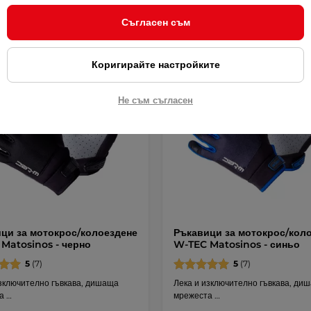
Съгласен съм
а на размер
Подмяна на размер
Коригирайте настройките
Не съм съгласен
ци за мотокрос/колоездене
Ръкавици за мотокрос/кол
Matosinos - черно
W-TEC Matosinos - синьо
5
(7)
5
(7)
изключително гъвкава, дишаща
Лека и изключително гъвкава, ди
а …
мрежеста …