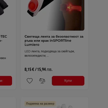
-TEC
Светеща лента за безопастност за
о-
ръка или крак inSPORTline
Lumiero
LED лента, подходяща за скейтъри,
велосипедисти, …
тивен
8,15 € / 15,94 лв.
ли
Купи
Подмяна на размер