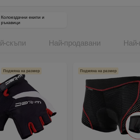
Колоездачни екипи и
ръкавици
й-скъпи
Най-продавани
Най-
Подмяна на размер
Подмяна на размер