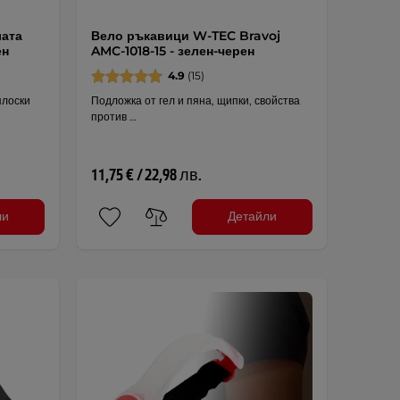
лата
Вело ръкавици W-TEC Bravoj
ен
AMC-1018-15 - зелен-черен
4.9
(15)
плоски
Подложка от гел и пяна, щипки, свойства
против …
11,75 € / 22,98 лв.
ли
Детайли