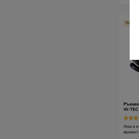
Подмян
Ръкави
W-TEC 
Лека и 
мрежест