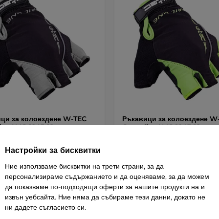
ци за колоездене W-TEC
Ръкавици за колоездене W
ity AMC-1043-18 - черен-сив
Causality AMC-1043-18 - чер
зелен
4.8
(13)
4.8
(13)
Настройки за бисквитки
ве и уплътнение от пяна,
Гел падове и уплътнение от пяна,
а …
Ние използваме бисквитки на трети страни, за да
удължена …
персонализираме съдържанието и да оценяваме, за да можем
 / 21,03 лв.
10,75 € / 21,03 лв.
да показваме по-подходящи оферти за нашите продукти на и
извън уебсайта. Ние няма да събираме тези данни, докато не
ни дадете съгласието си.
Детайли
Детай