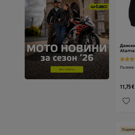
Дамск
Atamac
Пълнеж о
11,75 €
Подмян