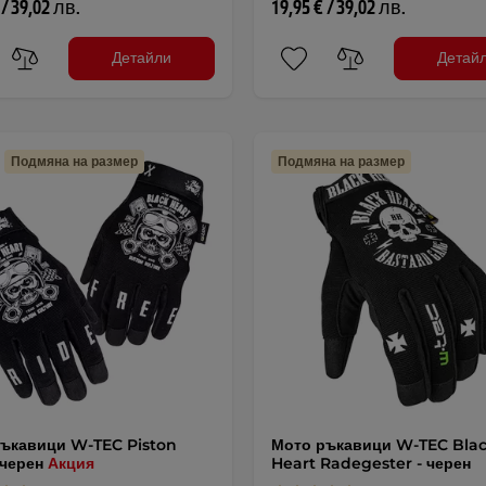
 / 39,02 лв.
19,95 € / 39,02 лв.
Детайли
Детай
Подмяна на размер
Подмяна на размер
ъкавици W-TEC Piston
Мото ръкавици W-TEC Bla
- черен
Акция
Heart Radegester - черен