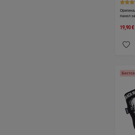
Оригина
панел за
19,90 €
Бестс