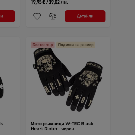
19,95 € / 39,02 лв.
ли
Детайли
Бестселър
Подмяна на размер
ck
Мото ръкавици W-TEC Black
Heart Rioter - черен