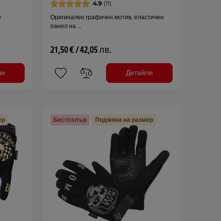
4.9
(11)
о
Оригинален графичен мотив, еластичен
панел на …
21,50 € / 42,05 лв.
ли
Детайли
ер
Бестселър
Подмяна на размер