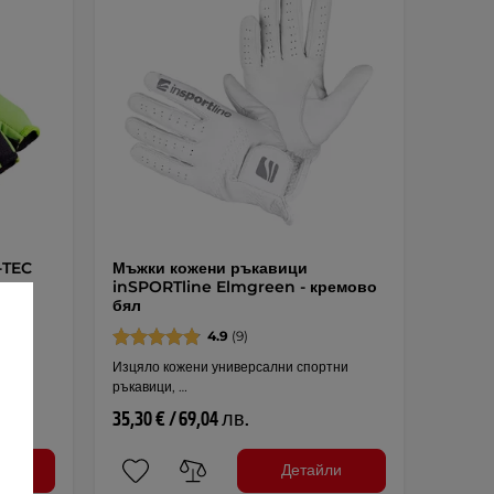
-TEC
Мъжки кожени ръкавици
ен-
inSPORTline Elmgreen - кремово
бял
4.9
(9)
Изцяло кожени универсални спортни
ръкавици, …
35,30 € / 69,04 лв.
ли
Детайли