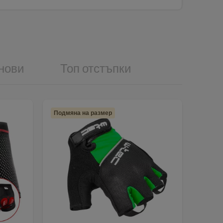
нови
Топ отстъпки
Подмяна на размер