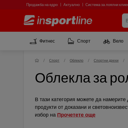
Продажба на едро
Актуално
Система за лоялни клие
Фитнес
Спорт
Вело
Спорт
Облекло
Спортни дрехи
Облекла за ро
В тази категория можете да намерите 
продукти от доказани и световноизве
избор на
Прочетете още