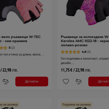
и вело ръкавици W-TEC
Ръкавици за колоездене W
 - сив-оранжев
Karolea AMC-1022-18 - черн
лилаво-розово
5
(2)
4.8
(5)
т гел и пяна за длани, капси, …
Гел подложка и пенопласт, атрак
дизайн, …
 / 22,98 лв.
11,75 € / 22,98 лв.
Детайли
Детай
а на размер
Подмяна на размер