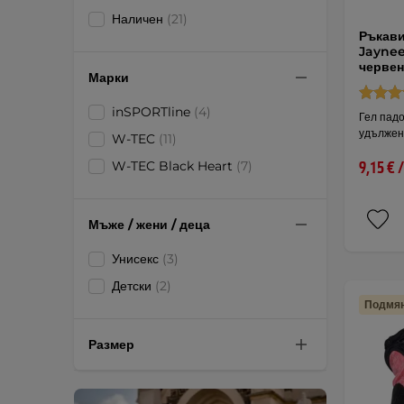
Наличен
(21)
Ръкави
Jaynee
черве
Марки
inSPORTline
(4)
Гел падо
удължен
W-TEC
(11)
W-TEC Black Heart
(7)
9,15 € 
Мъже / жени / деца
Унисекс
(3)
Детски
(2)
Подмян
Размер