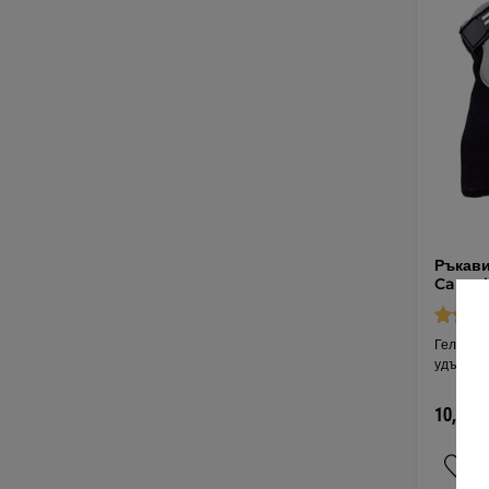
Ръкави
Causal
Гел падо
удължен
10,75 €