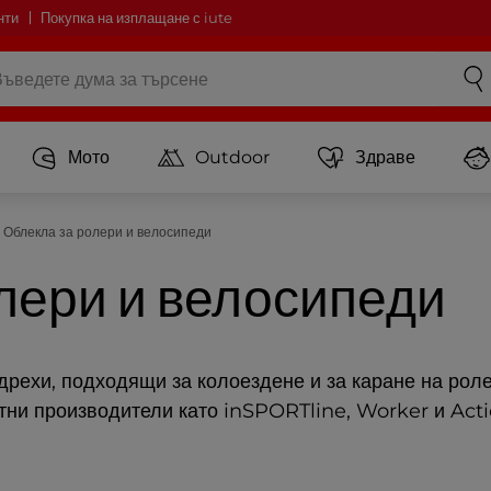
нти
Покупка на изплащане с iute
Мото
Outdoor
Здраве
Облекла за ролери и велосипеди
лери и велосипеди
дрехи, подходящи за колоездене и за каране на рол
стни производители като inSPORTline, Worker и Act