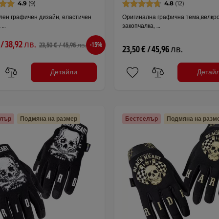
4.9
(9)
4.8
(12)
лен графичен дизайн, еластичен
Оригинална графична тема,велкр
 …
закопчалка, …
 / 38,92 лв.
-15%
23,50 € / 45,96 лв.
23,50 € / 45,96 лв.
Детайли
Детай
елър
Подмяна на размер
Бестселър
Подмяна на разм