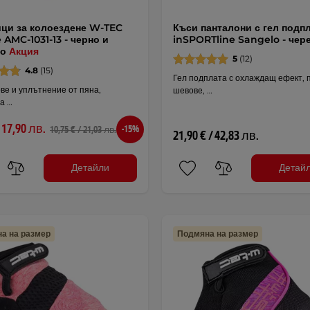
ци за колоездене W-TEC
Къси панталони с гел подп
 AMC-1031-13 - черно и
inSPORTline Sangelo - чер
но
Акция
5
(12)
4.8
(15)
Гел подплата с охлаждащ ефект, 
ве и уплътнение от пяна,
шевове, …
а …
/ 17,90 лв.
-15%
10,75 € / 21,03 лв.
21,90 € / 42,83 лв.
Детайли
Детай
а на размер
Подмяна на размер