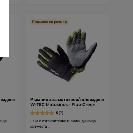
Подмяна на размер
оездене
Ръкавици за мотокрос/колоездене
W-TEC Matosinos - Fluo Green
5
(7)
шаща
Лека и изключително гъвкава, дишаща
мрежеста …