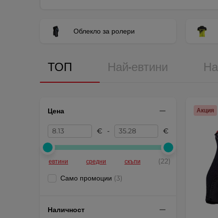
Облекло за ролери
ТОП
Най-евтини
На
Цена
Акция
€
-
€
(22)
евтини
средни
скъпи
Само промоции
(3)
Наличност