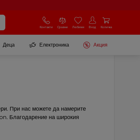
Контакти
Сравни
Любими
Вход
Количка
Деца
Електроника
Акция
ери. При нас можете да намерите
ion. Благодарение на широкия