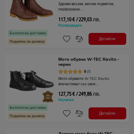
Здрави връзки, висока подметка,
перфориран …
117,10 € / 229,03 лв.
Разпродаден
Безплатна доставка
Детайли
Подмяна на размер
Мото обувки W-TEC Ravito -
черен
5
(1)
Мото обувките W-TEC Ravito
впечатляват със своя …
127,75 € / 249,86 лв.
Наличен
Безплатна доставка
Детайли
Подмяна на размер
Дамски мото боти W-TEC