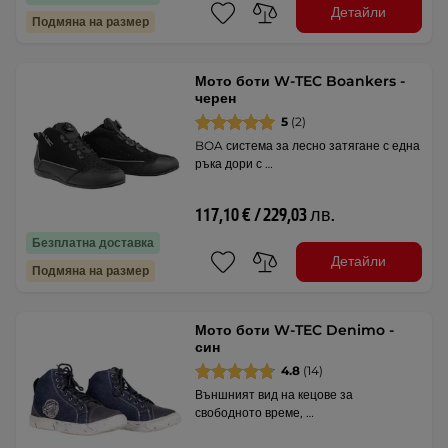
Детайли
Подмяна на размер
Мото боти W-TEC Boankers -
черен
5
(2)
BOA система за лесно затягане с една
ръка дори с …
117,10 € / 229,03 лв.
Безплатна доставка
Детайли
Подмяна на размер
Мото боти W-TEC Denimo -
син
4.8
(14)
Външният вид на кецове за
свободното време, …