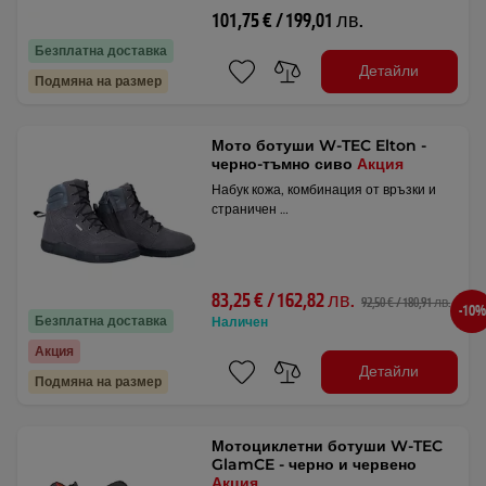
101,75 € / 199,01 лв.
Безплатна доставка
Детайли
Подмяна на размер
Мото ботуши W-TEC Elton -
черно-тъмно сиво
Акция
Набук кожа, комбинация от връзки и
страничен …
83,25 € / 162,82 лв.
92,50 € / 180,91 лв.
-10%
Безплатна доставка
Наличен
Акция
Детайли
Подмяна на размер
Мотоциклетни ботуши W-TEC
GlamCE - черно и червено
Акция