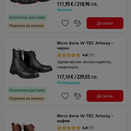
111,95 € / 218,96 лв.
Наличен
Безплатна доставка
Детайли
Подмяна на размер
Мото боти W-TEC Artway -
черен
4.8
(17)
Здрави връзки, висока подметка,
перфориран …
117,10 € / 229,03 лв.
Разпродаден
Безплатна доставка
Детайли
Подмяна на размер
Мото боти W-TEC Artway -
кафяв
4.8
(17)