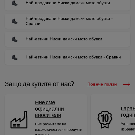
Най-продавани Ниски дамски мото обувки
Най-продавани Ниски дамски мото обувки -
Сравни
Най-евтини Ниски дамски мото обувки
Най-евтини Ниски дамски мото обувки - Сравни
Защо да купите от нас?
Повече ползи
Ние сме
Гаран
официални
годи
вносители
Удължен
Ние разчитаме на
избрани
висококачествени продукти
и услуги.