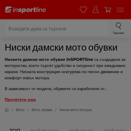
Търсене
Ниски дамски мото обувки
Ниските дамски мото обувки inSPORTline
са създадени за
мотористки, които търсят удобство и сигурност при ежедневно
каране. Ниската конструкция осигурява по-лесно движение и
комфорт извън мотора.
В зависимост от модела, обувките са изработени от...
Прочетете още
Мото
Мото обувки
Ниски мото ботуши
ТОП
Най-евтини
Най-скъпи
Най-прода