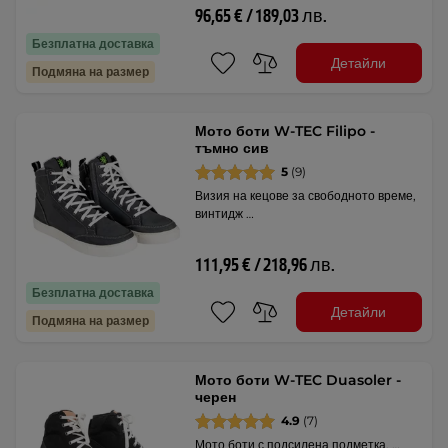
96,65 € / 189,03 лв.
Безплатна доставка
Детайли
Подмяна на размер
Мото боти W-TEC Filipo -
тъмно сив
5
(9)
Визия на кецове за свободното време,
винтидж …
111,95 € / 218,96 лв.
Безплатна доставка
Детайли
Подмяна на размер
Мото боти W-TEC Duasoler -
черен
4.9
(7)
Мото боти с подсилена подметка, …