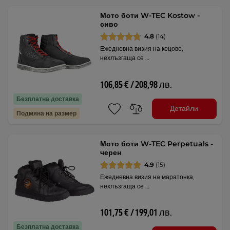
Мото боти W-TEC Kostow -
сиво
4.8
(14)
Ежедневна визия на кецове,
нехлъзгаща се …
106,85 € / 208,98 лв.
Безплатна доставка
Детайли
Подмяна на размер
Мото боти W-TEC Perpetuals -
черен
4.9
(15)
Ежедневна визия на маратонка,
нехлъзгаща се …
101,75 € / 199,01 лв.
Безплатна доставка