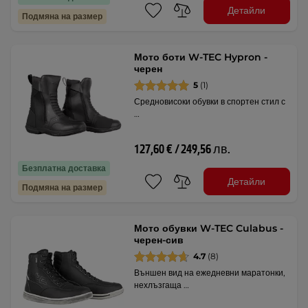
Детайли
Подмяна на размер
Мото боти W-TEC Hypron -
черен
5
(1)
Средновисоки обувки в спортен стил с
…
127,60 € / 249,56 лв.
Безплатна доставка
Детайли
Подмяна на размер
Мото обувки W-TEC Culabus -
черен-сив
4.7
(8)
Външен вид на ежедневни маратонки,
нехлъзгаща …