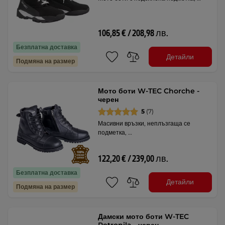
106,85 € / 208,98 лв.
Безплатна доставка
Детайли
Подмяна на размер
Мото боти W-TEC Chorche -
черен
5
(7)
Масивни връзки, неплъзгаща се
подметка, …
122,20 € / 239,00 лв.
Безплатна доставка
Детайли
Подмяна на размер
Дамски мото боти W-TEC
Petronila - черен