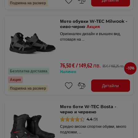
Детайли
Подмяна на размер
Мото обувки W-TEC Milwook -
сиво-черно
Акция
Оригинален дизайн и външен вид,
отговаря на …
76,50 € / 149,62 лв.
85 € / 166,25 лв.
-10%
Безплатна доставка
Наличен
Акция
Детайли
Подмяна на размер
Мото боти W-TEC Bosta -
черно и червено
4.4
(9)
Средно високи спортни обувки, много
подложки, …