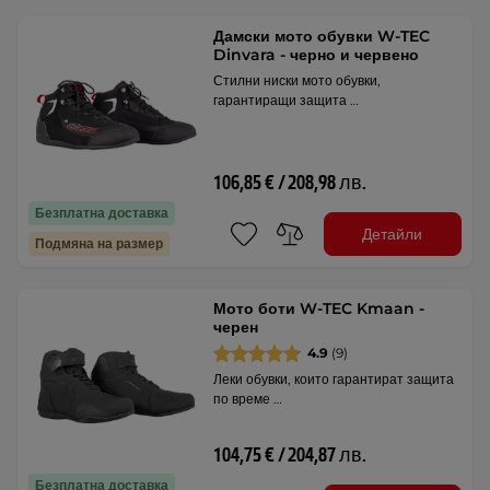
Дамски мото обувки W-TEC
Dinvara - черно и червено
Стилни ниски мото обувки,
гарантиращи защита …
106,85 € / 208,98 лв.
Безплатна доставка
Детайли
Подмяна на размер
Мото боти W-TEC Kmaan -
черен
4.9
(9)
Леки обувки, които гарантират защита
по време …
104,75 € / 204,87 лв.
Безплатна доставка