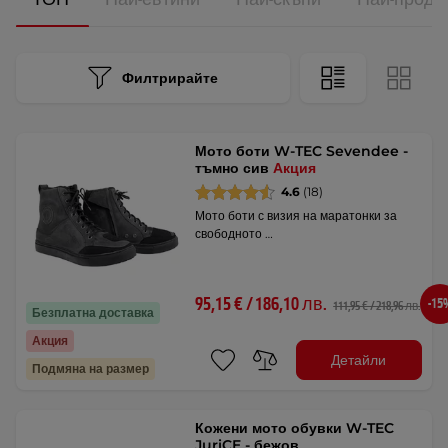
Филтрирайте
Мото боти W-TEC Sevendee -
тъмно сив
Акция
4.6
(18)
Мото боти с визия на маратонки за
свободното …
95,15 € / 186,10 лв.
-15
111,95 € / 218,96 лв.
Безплатна доставка
Акция
Детайли
Подмяна на размер
Кожени мото обувки W-TEC
JuriCE - бежов