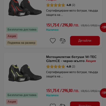
4.8
(2)
Сертифицирани мото ботуши, твърда
защита на …
151,75 € / 296,80 лв.
178,45 € / 349,02 лв.
-1
Безплатна доставка
Наличен
Акция
Детайли
Подмяна на размер
Мотоциклетни ботуши W-TEC
GlamCE - черно-жълто
Акция
4.8
(2)
Сертифицирани мото ботуши, твърда
защита на …
151,75 € / 296,80 лв.
178,45 € / 349,02 лв.
-1
Безплатна доставка
Наличен
Акция