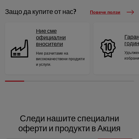
Защо да купите от нас?
Повече ползи
Ние сме
Гаран
официални
годи
вносители
Удължен
Ние разчитаме на
избрани
висококачествени продукти
и услуги.
Следи нашите специални
оферти и продукти в Акция