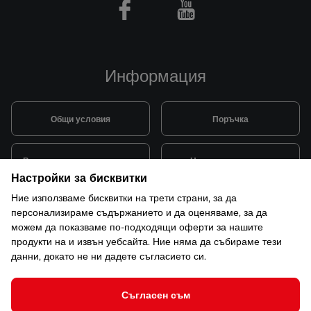
Facebook
Youtube
Информация
Общи условия
Поръчка
Видове и цена за транспорт
Начини на плащане
Настройки за бисквитки
Ние използваме бисквитки на трети страни, за да
Система за лоялни клиенти
Монтаж и поддръжка
персонализираме съдържанието и да оценяваме, за да
можем да показваме по-подходящи оферти за нашите
продукти на и извън уебсайта. Ние няма да събираме тези
Рекламации и гаранция
данни, докато не ни дадете съгласието си.
Съгласен съм