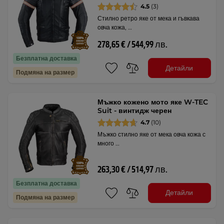
4.5
(3)
Стилно ретро яке от мека и гъвкава
овча кожа, …
278,65 € / 544,99 лв.
Безплатна доставка
Детайли
Подмяна на размер
Мъжко кожено мото яке W-TEC
Suit - винтидж черен
4.7
(10)
Мъжко стилно яке от мека овча кожа с
много …
263,30 € / 514,97 лв.
Безплатна доставка
Детайли
Подмяна на размер