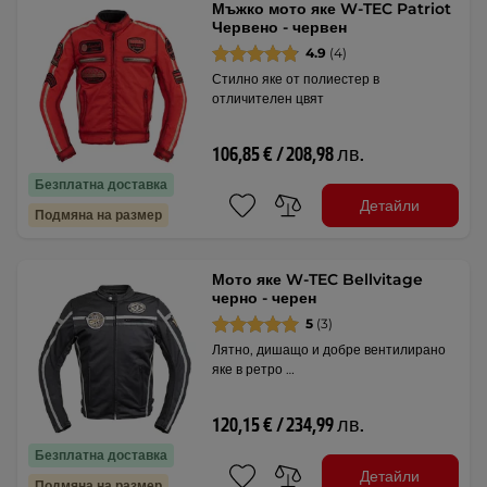
Мъжко мото яке W-TEC Patriot
Червено - червен
4.9
(4)
Стилно яке от полиестер в
отличителен цвят
106,85 € / 208,98 лв.
Безплатна доставка
Детайли
Подмяна на размер
Мото яке W-TEC Bellvitage
черно - черен
5
(3)
Лятно, дишащо и добре вентилирано
яке в ретро …
120,15 € / 234,99 лв.
Безплатна доставка
Детайли
Подмяна на размер