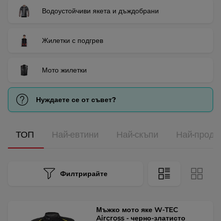
Водоустойчиви якета и дъждобрани
Жилетки с подгрев
Мото жилетки
Нуждаете се от съвет?
ТОП
Най-евтини
Най-скъпи
Най-прода
Филтрирайте
Мъжко мото яке W-TEC
Aircross - черно-златисто