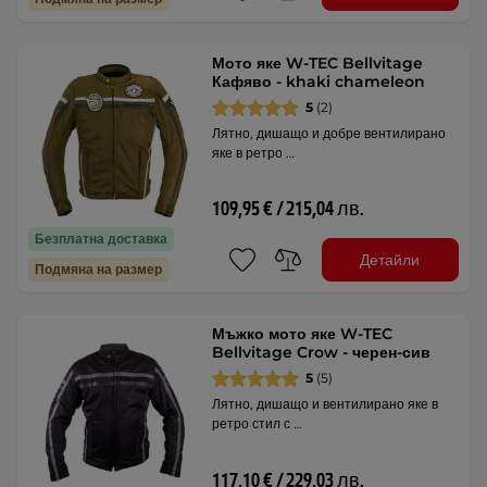
Мото яке W-TEC Bellvitage
Кафяво - khaki chameleon
5
(2)
Лятно, дишащо и добре вентилирано
яке в ретро …
109,95 € / 215,04 лв.
Безплатна доставка
Детайли
Подмяна на размер
Мъжко мото яке W-TEC
Bellvitage Crow - черен-сив
5
(5)
Лятно, дишащо и вентилирано яке в
ретро стил с …
117,10 € / 229,03 лв.