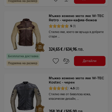
Подмяна на размер
Мъжко кожено мото яке W-TEC
Retro - черен-кафяв-бежов
5
(1)
Стилно яке, което ви връща в добрите
стари …
324,65 € / 634,96 лв.
Безплатна доставка
Детайли
Подмяна на размер
Мъжко кожено мото яке W-TEC
Kostec - черен
4.5
(2)
Стилно яке от биволска кожа,
класически дизайн, …
258,20 € / 505,00 лв.