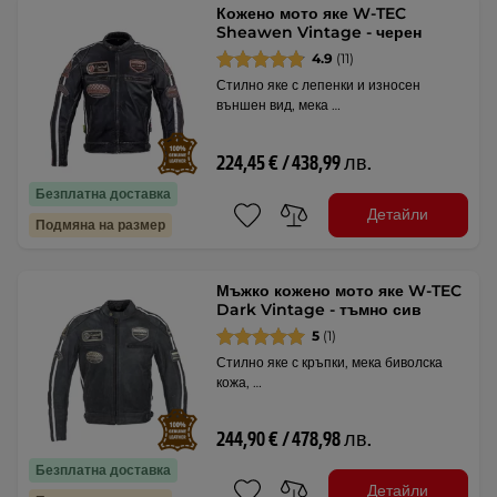
Кожено мото яке W-TEC
Sheawen Vintage - черен
4.9
(11)
Стилно яке с лепенки и износен
външен вид, мека …
224,45 € / 438,99 лв.
Безплатна доставка
Детайли
Подмяна на размер
Мъжко кожено мото яке W-TEC
Dark Vintage - тъмно сив
5
(1)
Стилно яке с кръпки, мека биволска
кожа, …
244,90 € / 478,98 лв.
Безплатна доставка
Детайли