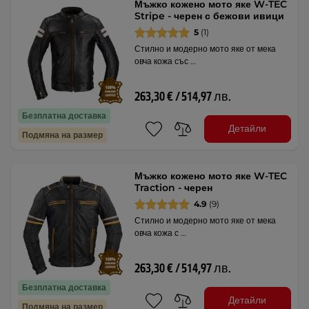
Мъжко кожено мото яке W-TEC
Stripe - черен с бежови ивици
5
(1)
Стилно и модерно мото яке от мека
овча кожа със …
263,30 € / 514,97 лв.
Безплатна доставка
Детайли
Подмяна на размер
Мъжко кожено мото яке W-TEC
Traction - черен
4.9
(9)
Стилно и модерно мото яке от мека
овча кожа с …
263,30 € / 514,97 лв.
Безплатна доставка
Детайли
Подмяна на размер