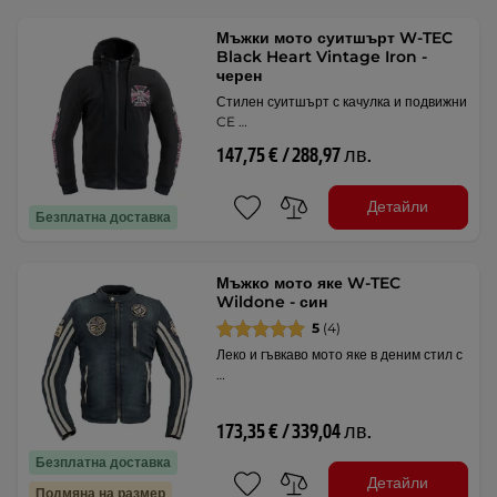
Мъжки мото суитшърт W-TEC
Black Heart Vintage Iron -
черен
Стилен суитшърт с качулка и подвижни
CE …
147,75 € / 288,97 лв.
Детайли
Безплатна доставка
Мъжко мото яке W-TEC
Wildone - син
5
(4)
Леко и гъвкаво мото яке в деним стил с
…
173,35 € / 339,04 лв.
Безплатна доставка
Детайли
Подмяна на размер