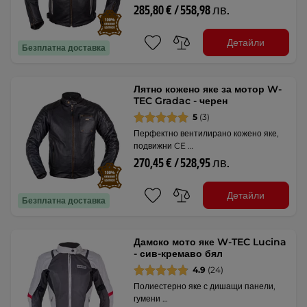
285,80 € / 558,98 лв.
Детайли
Безплатна доставка
Лятно кожено яке за мотор W-
TEC Gradac - черен
5
(3)
Перфектно вентилирано кожено яке,
подвижни CE …
270,45 € / 528,95 лв.
Детайли
Безплатна доставка
Дамско мото яке W-TEC Lucina
- сив-кремаво бял
4.9
(24)
Полиестерно яке с дишащи панели,
гумени …