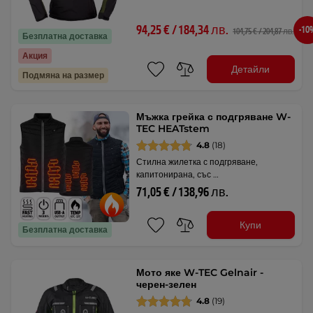
94,25 € / 184,34 лв.
-10
104,75 € / 204,87 лв.
Безплатна доставка
Акция
Детайли
Подмяна на размер
Мъжка грейка с подгряване W-
TEC HEATstem
4.8
(18)
Стилна жилетка с подгряване,
капитонирана, със …
71,05 € / 138,96 лв.
Купи
Безплатна доставка
Мото яке W-TEC Gelnair -
черен-зелен
4.8
(19)