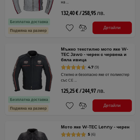
на …
132,40 € / 258,95 лв.
Безплатна доставка
Детайли
Подмяна на размер
Мъжко текстилно мото яке W-
TEC Jawo - черен с червена и
бяла ивица
4.7
(9)
Стилно и безопасно яке от полиестер
със CE …
125,25 € / 244,97 лв.
Безплатна доставка
Детайли
Подмяна на размер
Мото яке W-TEC Lenny - черен
5
(6)