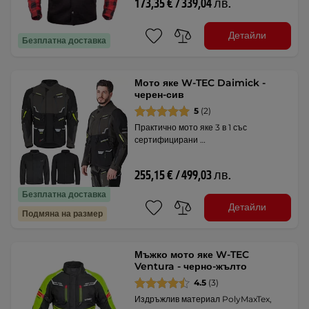
173,35 € / 339,04 лв.
Детайли
Безплатна доставка
Мото яке W-TEC Daimick -
черен-сив
5
(2)
Практично мото яке 3 в 1 със
сертифицирани …
255,15 € / 499,03 лв.
Безплатна доставка
Детайли
Подмяна на размер
Мъжко мото яке W-TEC
Ventura - черно-жълто
4.5
(3)
Издръжлив материал PolyMaxTex,