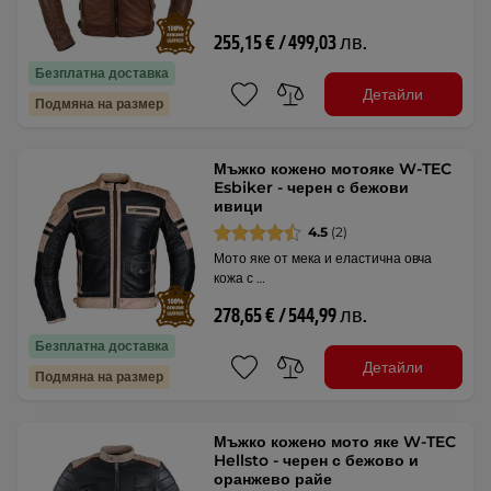
255,15 € / 499,03 лв.
Безплатна доставка
Детайли
Подмяна на размер
Мъжко кожено мотояке W-TEC
Esbiker - черен с бежови
ивици
4.5
(2)
Мото яке от мека и еластична овча
кожа с …
278,65 € / 544,99 лв.
Безплатна доставка
Детайли
Подмяна на размер
Мъжко кожено мото яке W-TEC
Hellsto - черен с бежово и
оранжево райе