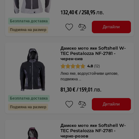
132,40 € / 258,95 лв.
Безплатна доставка
Детайли
Подмяна на размер
Дамско мото яке Softshell W-
TEC Pestalozza NF-2781 -
черен-сив
4.8
(12)
Леко яке, водоустойчиви ципове,
подвижна …
81,30 € / 159,01 лв.
Безплатна доставка
Детайли
Подмяна на размер
Дамско мото яке Softshell W-
TEC Pestalozza NF-2781 -
черно-розов