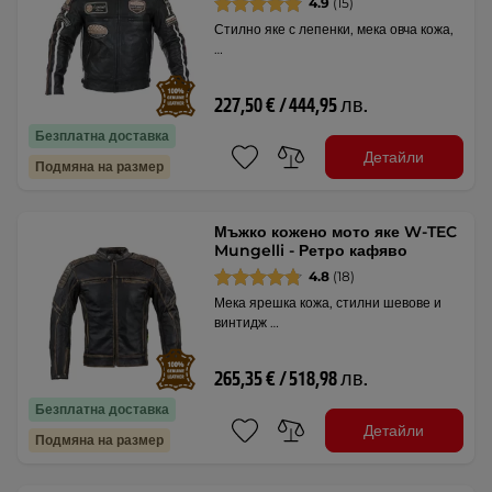
4.9
(15)
Стилно яке с лепенки, мека овча кожа,
…
227,50 € / 444,95 лв.
Безплатна доставка
Детайли
Подмяна на размер
Мъжко кожено мото яке W-TEC
Mungelli - Ретро кафяво
4.8
(18)
Мека ярешка кожа, стилни шевове и
винтидж …
265,35 € / 518,98 лв.
Безплатна доставка
Детайли
Подмяна на размер