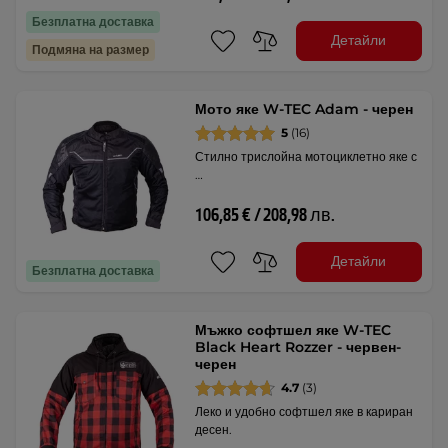
Безплатна доставка
Детайли
Подмяна на размер
Мото яке W-TEC Adam - черен
5
(16)
Стилно трислойна мотоциклетно яке с
…
106,85 € / 208,98 лв.
Детайли
Безплатна доставка
Мъжко софтшел яке W-TEC
Black Heart Rozzer - червен-
черен
4.7
(3)
Леко и удобно софтшел яке в кариран
десен.