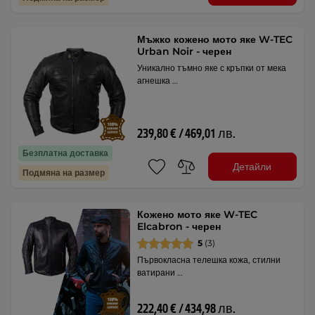
Мъжко кожено мото яке W-TEC
Urban Noir - черен
Уникално тъмно яке с кръпки от мека
агнешка …
239,80 € / 469,01 лв.
Безплатна доставка
Детайли
Подмяна на размер
Кожено мото яке W-TEC
Elcabron - черен
5
(3)
Първокласна телешка кожа, стилни
ватирани …
222,40 € / 434,98 лв.