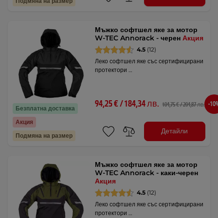
Подмяна на размер
Мъжко софтшел яке за мотор
W-TEC Annorack - черен
Акция
4.5
(12)
Леко софтшел яке със сертифицирани
протектори …
94,25 € / 184,34 лв.
-10
104,75 € / 204,87 лв.
Безплатна доставка
Акция
Детайли
Подмяна на размер
Мъжко софтшел яке за мотор
W-TEC Annorack - каки-черен
Акция
4.5
(12)
Леко софтшел яке със сертифицирани
протектори …