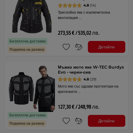
4.8
(14)
Трислойно яке с изключителна
вентилация …
273,55 € / 535,02 лв.
Безплатна доставка
Детайли
Подмяна на размер
Мъжко мото яке W-TEC Burdys
Evo - черен-сив
4.8
(29)
Мото яке със здрави протектори на
критичните …
127,30 € / 248,98 лв.
Безплатна доставка
Детайли
Подмяна на размер