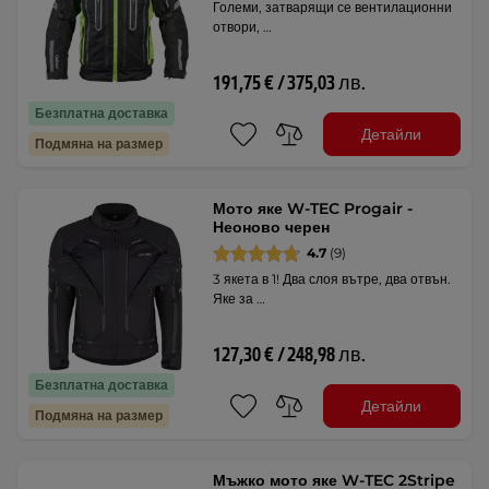
Големи, затварящи се вентилационни
отвори, …
191,75 € / 375,03 лв.
Безплатна доставка
Детайли
Подмяна на размер
Мото яке W-TEC Progair -
Неоново черен
4.7
(9)
3 якета в 1! Два слоя вътре, два отвън.
Яке за …
127,30 € / 248,98 лв.
Безплатна доставка
Детайли
Подмяна на размер
Мъжко мото яке W-TEC 2Stripe