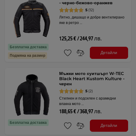
- черно-бежово-оранжев
5
(12)
Лятно, дишащо и добре вентилирано
яке в ретро …
125,25 € / 244,97 лв.
Безплатна доставка
Детайли
Подмяна на размер
Мъжки мото суитшърт W-TEC
Black Heart Kustom Kulture -
черен
5
(2)
Стилнен и подсилен с арамидни
влакна мото …
188,65 € / 368,97 лв.
Безплатна доставка
Детайли