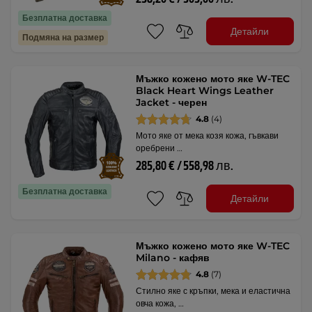
Безплатна доставка
Детайли
Подмяна на размер
Мъжко кожено мото яке W-TEC
Black Heart Wings Leather
Jacket - черен
4.8
(4)
Мото яке от мека козя кожа, гъвкави
оребрени …
285,80 € / 558,98 лв.
Безплатна доставка
Детайли
Мъжко кожено мото яке W-TEC
Milano - кафяв
4.8
(7)
Стилно яке с кръпки, мека и еластична
овча кожа, …