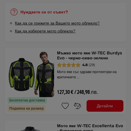
Нуждаете се от съвет?
Как да се грижите за Вашето мото облекло?
Как да изберете мото облекло?
Мъжко мото яке W-TEC Burdys
Evo - черно-сиво-зелено
4.8
(29)
Мото яке със здрави протектори на
критичните …
127,30 € / 248,98 лв.
Безплатна доставка
Детайли
Подмяна на размер
Мото яке W-TEC Excellenta Evo
- буреносно сиво