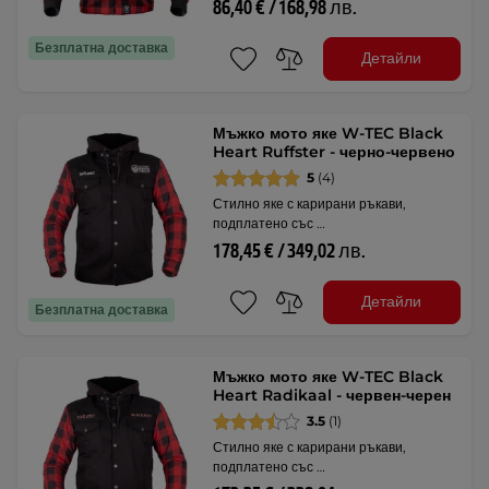
86,40 € / 168,98 лв.
Безплатна доставка
Детайли
Мъжко мото яке W-TEC Black
Heart Ruffster - черно-червено
5
(4)
Стилно яке с карирани ръкави,
подплатено със …
178,45 € / 349,02 лв.
Детайли
Безплатна доставка
Мъжко мото яке W-TEC Black
Heart Radikaal - червен-черен
3.5
(1)
Стилно яке с карирани ръкави,
подплатено със …