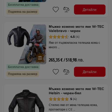
Безплатна доставка
Детайли
Подмяна на размер
Мъжко кожено мото яке W-TEC
Valebravo - черен
4.5
(4)
Яке от първокласна телешка кожа с
много …
265,35 € / 518,98 лв.
Безплатна доставка
Детайли
Подмяна на размер
Мъжко кожено мото яке W-TEC
Helsin - черен-бял
5
(4)
Стилно яке от мека телешка кожа,
протектори с CE …