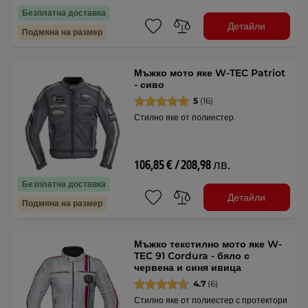
Безплатна доставка
Детайли
Подмяна на размер
Мъжко мото яке W-TEC Patriot
- сиво
5
(16)
Стилно яке от полиестер.
106,85 € / 208,98 лв.
Безплатна доставка
Детайли
Подмяна на размер
Мъжко текстилно мото яке W-
TEC 91 Cordura - бяло с
червена и синя ивица
4.7
(6)
Стилно яке от полиестер с протектори