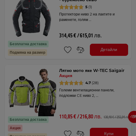
5
(1)
Протектори ниво 2 на лактите и
раменете, голям …
314,45 € / 615,01 лв.
Безплатна доставка
Детайли
Подмяна на размер
Лятно мото яке W-TEC Saigair
Акция
4.7
(28)
Големи вентилационни панели,
подложки CE ниво 2, …
110,85 € / 216,80 лв.
-1
130,40 € / 255,04 лв.
Безплатна доставка
Акция
Купи