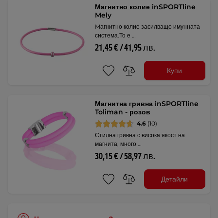
Магнитно колие inSPORTline
Mely
Mагнитно колие засилващо имунната
система.То е …
21,45 € / 41,95 лв.
Купи
Магнитна гривна inSPORTline
Toliman - розов
4.6
(10)
Стилна гривна с висока якост на
магнита, много …
30,15 € / 58,97 лв.
Детайли