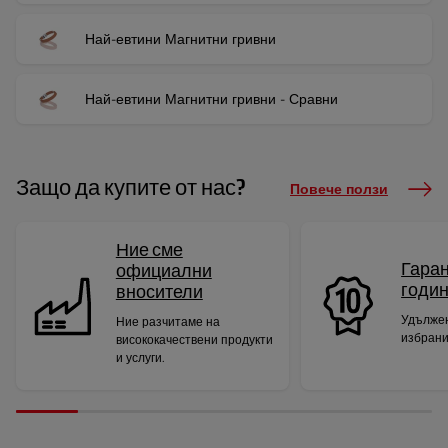
Най-евтини Магнитни гривни
Най-евтини Магнитни гривни - Сравни
Защо да купите от нас?
Повече ползи
Ние сме
Гаран
официални
годи
вносители
Удължен
Ние разчитаме на
избрани
висококачествени продукти
и услуги.