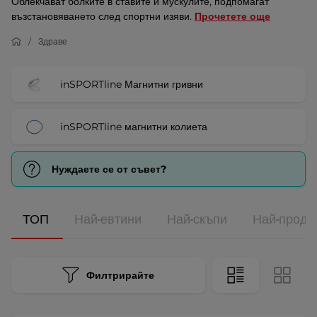
Облекчават болките в ставите и мускулите, подпомагат
възстановяването след спортни изяви.
Прочетете още
Здраве
inSPORTline Магнитни гривни
inSPORTline магнитни колиета
Нуждаете се от съвет?
ТОП
Най-евтини
Най-скъпи
Най-прода
Филтрирайте