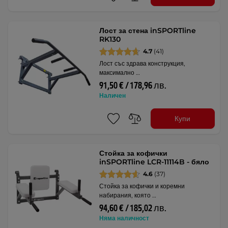
Лост за стена inSPORTline
RK130
4.7
(41)
Лост със здрава конструкция,
максимално …
91,50 € / 178,96 лв.
Наличен
Купи
Стойка за кофички
inSPORTline LCR-11114B - бяло
4.6
(37)
Стойка за кофички и коремни
набирания, която …
94,60 € / 185,02 лв.
Няма наличност