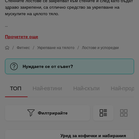
Стенните лостове се закрепват към стените и след като бъдат
здраво закрепени, са отлично средство за укрепване на
мускулите на цялото тяло.
...
Прочетете още
Фитнес
Укрепване на тялото
Лостове и успоредки
Нуждаете се от съвет?
ТОП
Най-евтини
Най-скъпи
Най-прода
Филтрирайте
Уред за кофички и набирания