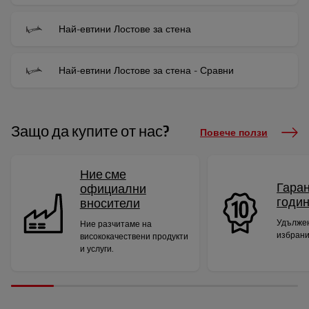
Най-евтини Лостове за стена
Най-евтини Лостове за стена - Сравни
Защо да купите от нас?
Повече ползи
Ние сме
Гаран
официални
годи
вносители
Удължен
Ние разчитаме на
избрани
висококачествени продукти
и услуги.