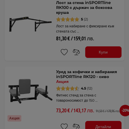
Лост за стена inSPORTline
RK100 с държач за боксова
круша
5
(2)
Лост за набиране с фиксиране към
стената със …
81,30 € / 159,01 лв.
Купи
Уред за кофички и набирания
inSPORTline RK120 - сиво
Акция
4.5
(12)
Фитнес стенд за стена с
товароносимост до 150 …
73,20 € / 143,17 лв.
-20%
91,50 € / 178,96 лв.
Акция
Детайли