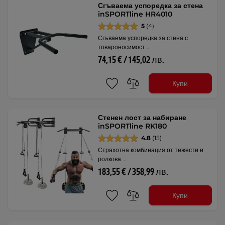
Сгъваема успоредка за стена
inSPORTline HR4010
5
(4)
Сгъваема успоредка за стена с
товароносимост …
74,15 € / 145,02 лв.
Купи
Стенен лост за набиране
inSPORTline RK180
4.8
(15)
Страхотна комбинация от тежести и
ролкова …
183,55 € / 358,99 лв.
Купи