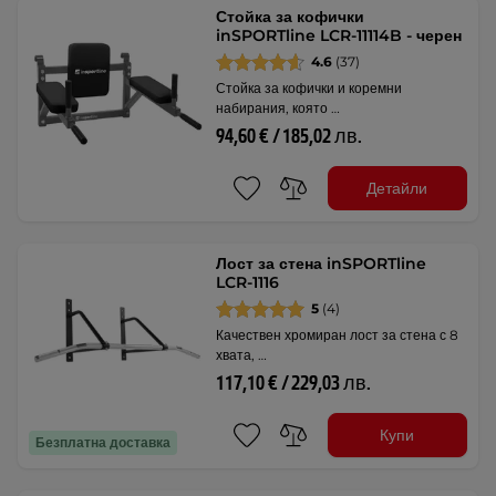
Стойка за кофички
inSPORTline LCR-11114B - черен
4.6
(37)
Стойка за кофички и коремни
набирания, която …
94,60 € / 185,02 лв.
Детайли
Лост за стена inSPORTline
LCR-1116
5
(4)
Качествен хромиран лост за стена с 8
хвата, …
117,10 € / 229,03 лв.
Купи
Безплатна доставка