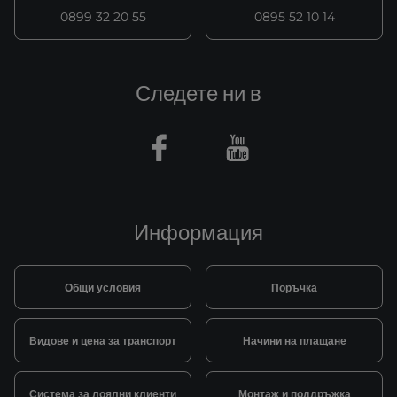
0899 32 20 55
0895 52 10 14
Следете ни в
Facebook
Youtube
Информация
Общи условия
Поръчка
Видове и цена за транспорт
Начини на плащане
Система за лоялни клиенти
Монтаж и поддръжка