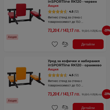
inSPORTline RK120 - червен
Акция
4.5
(12)
Фитнес стенд за стена с
товароносимост до 150 …
73,20 € / 143,17 лв.
-20%
91,50 € / 178,96 лв.
Акция
Детайли
Уред за кофички и набирания
inSPORTline RK120 - оранжево
Акция
4.5
(12)
Фитнес стенд за стена с
товароносимост до 150 …
73,20 € / 143,17 лв.
-20%
91,50 € / 178,96 лв.
Акция
Детайли