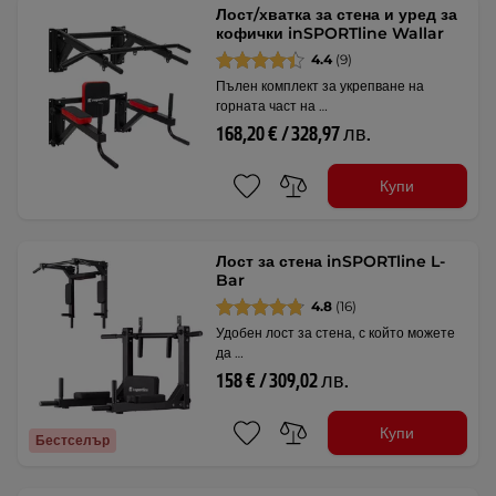
Лост/хватка за стена и уред за
кофички inSPORTline Wallar
4.4
(9)
Пълен комплект за укрепване на
горната част на …
168,20 € / 328,97 лв.
Купи
Лост за стена inSPORTline L-
Bar
4.8
(16)
Удобен лост за стена, с който можете
да …
158 € / 309,02 лв.
Купи
Бестселър