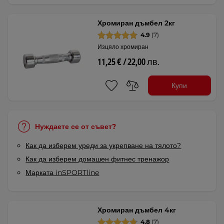
Хромиран дъмбел 2кг
4.9
(7)
Изцяло хромиран
11,25 € / 22,00 лв.
Купи
Нуждаете се от съвет?
Как да изберем уреди за укрепване на тялото?
Как да изберем домашен фитнес тренажор
Марката inSPORTline
Хромиран дъмбел 4кг
4.8
(7)