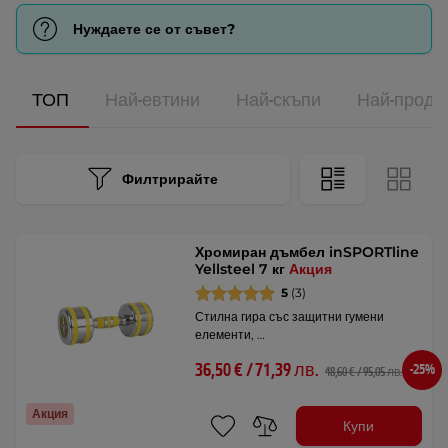
Нуждаете се от съвет?
ТОП
Най-евтини
Най-скъпи
Най-прода
Филтрирайте
Хромиран дъмбел inSPORTline
Yellsteel 7 кг
Акция
5
(3)
Стилна гира със защитни гумени
елементи, …
36,50 € / 71,39 лв.
-25%
48,60 € / 95,05 лв.
Акция
Купи