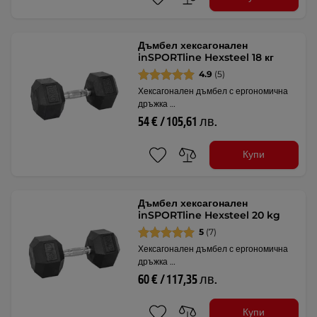
Дъмбел хексагонален
inSPORTline Hexsteel 18 кг
4.9
(5)
Хексагонален дъмбел с ергономична
дръжка …
54 € / 105,61 лв.
Купи
Дъмбел хексагонален
inSPORTline Hexsteel 20 kg
5
(7)
Хексагонален дъмбел с ергономична
дръжка …
60 € / 117,35 лв.
Купи