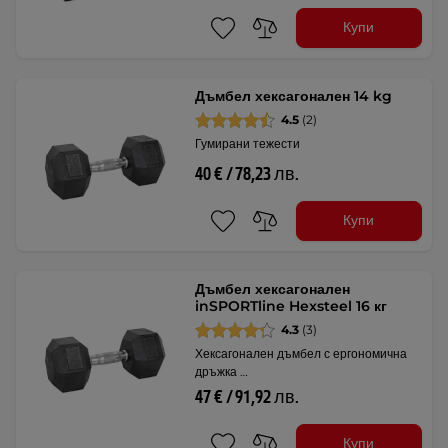
Купи
Дъмбел хексагонален 14 kg
4.5
(2)
Гумирани тежести
40 € / 78,23 лв.
Купи
Дъмбел хексагонален
inSPORTline Hexsteel 16 кг
4.3
(3)
Хексагонален дъмбел с ергономична
дръжка …
47 € / 91,92 лв.
Купи