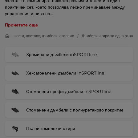
залата. Те комбинират няколко различни тежести в един
практичен сет, което позволява лесно преминаване между
упражнения и нива на...
Прочетете още
то
Тежести, лостове, дъмбели, стелажи
Дъмбели и гири за една ръка
Хромирани дъмбели inSPORTline
Хексагоналени дъмбели inSPORTline
Стоманени профи дъмбели inSPORTline
Стоманени дъмбели с полиуретаново покритие
Пълни комплекти с гири