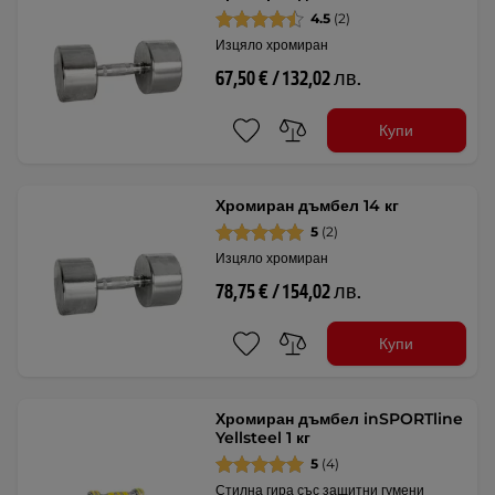
4.5
(2)
Изцяло хромиран
67,50 € / 132,02 лв.
Купи
Хромиран дъмбел 14 кг
5
(2)
Изцяло хромиран
78,75 € / 154,02 лв.
Купи
Хромиран дъмбел inSPORTline
Yellsteel 1 кг
5
(4)
Стилна гира със защитни гумени