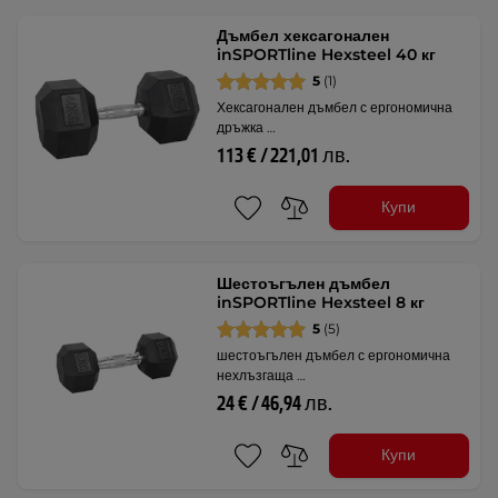
Дъмбел хексагонален
inSPORTline Hexsteel 40 кг
5
(1)
Хексагонален дъмбел с ергономична
дръжка …
113 € / 221,01 лв.
Купи
Шестоъгълен дъмбел
inSPORTline Hexsteel 8 кг
5
(5)
шестоъгълен дъмбел с ергономична
нехлъзгаща …
24 € / 46,94 лв.
Купи