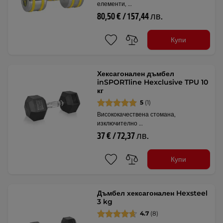
елементи, …
80,50 € / 157,44 лв.
Купи
Хексагонален дъмбел
inSPORTline Hexclusive TPU 10
кг
5
(1)
Висококачествена стомана,
изключително …
37 € / 72,37 лв.
Купи
Дъмбел хексагонален Hexsteel
3 kg
4.7
(8)