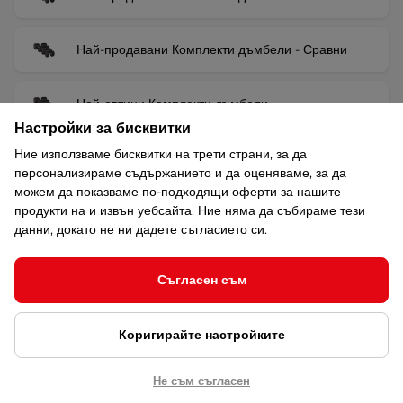
Най-продавани Комплекти дъмбели - Сравни
Най-евтини Комплекти дъмбели
Настройки за бисквитки
Ние използваме бисквитки на трети страни, за да
Най-евтини Комплекти дъмбели - Сравни
персонализираме съдържанието и да оценяваме, за да
можем да показваме по-подходящи оферти за нашите
продукти на и извън уебсайта. Ние няма да събираме тези
данни, докато не ни дадете съгласието си.
Защо да купите от нас?
Повече ползи
Съгласен съм
Ние сме
Гаран
официални
годи
вносители
Коригирайте настройките
Удължен
Ние разчитаме на
избрани
висококачествени продукти
Не съм съгласен
и услуги.