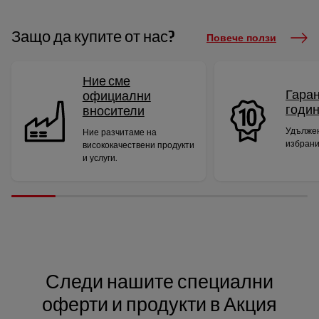
Защо да купите от нас?
Повече ползи
Ние сме
Гаран
официални
годи
вносители
Удължен
Ние разчитаме на
избрани
висококачествени продукти
и услуги.
Следи нашите специални
оферти и продукти в Акция