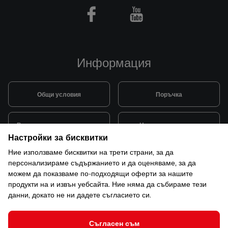
Facebook
Youtube
Информация
Общи условия
Поръчка
Видове и цена за транспорт
Начини на плащане
Настройки за бисквитки
Ние използваме бисквитки на трети страни, за да
Система за лоялни клиенти
Монтаж и поддръжка
персонализираме съдържанието и да оценяваме, за да
можем да показваме по-подходящи оферти за нашите
продукти на и извън уебсайта. Ние няма да събираме тези
Рекламации и гаранция
данни, докато не ни дадете съгласието си.
Съгласен съм