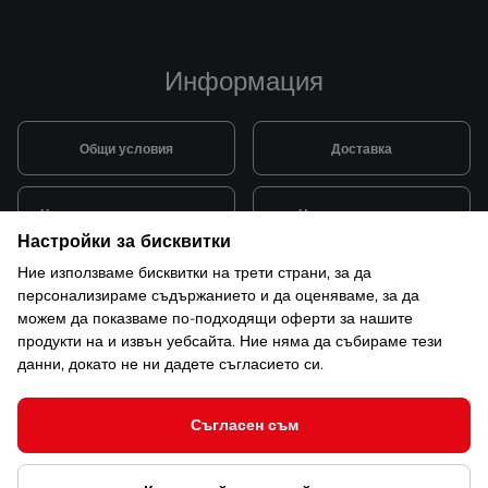
Информация
Общи условия
Доставка
Цена и начин на транспорт
Начини на плащане
Настройки за бисквитки
Ние използваме бисквитки на трети страни, за да
Система за лоялни клиенти
Монтаж и сервиз
персонализираме съдържанието и да оценяваме, за да
можем да показваме по-подходящи оферти за нашите
продукти на и извън уебсайта. Ние няма да събираме тези
Рекламации и гаранция
данни, докато не ни дадете съгласието си.
Съгласен съм
© 2026 САКСО ООД Всички права запазени