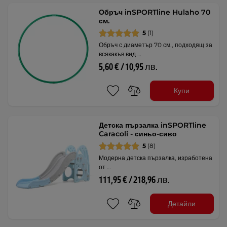
Обръч inSPORTline Hulaho 70
см.
5
(1)
Обръч с диаметър 70 см., подходящ за
всякакъв вид …
5,60 € / 10,95 лв.
Купи
Детска пързалка inSPORTline
Caracoli - синьо-сиво
5
(8)
Модерна детска пързалка, изработена
от …
111,95 € / 218,96 лв.
Детайли