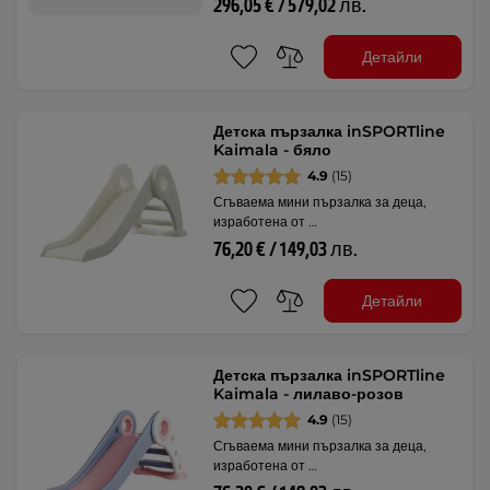
296,05 € / 579,02 лв.
Детайли
Детска пързалка inSPORTline
Kaimala - бяло
4.9
(15)
Сгъваема мини пързалка за деца,
изработена от …
76,20 € / 149,03 лв.
Детайли
Детска пързалка inSPORTline
Kaimala - лилаво-розов
4.9
(15)
Сгъваема мини пързалка за деца,
изработена от …