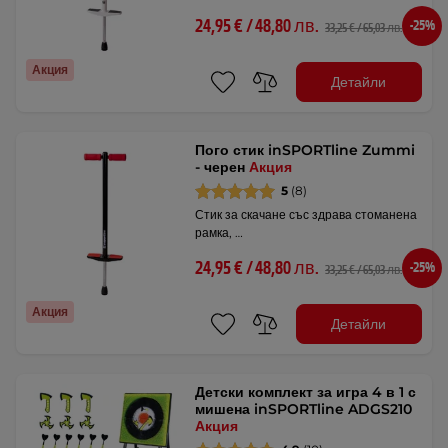
24,95 € / 48,80 лв.
-25%
33,25 € / 65,03 лв.
Акция
Детайли
Пого стик inSPORTline Zummi
- черен
Акция
5
(8)
Стик за скачане със здрава стоманена
рамка, …
24,95 € / 48,80 лв.
-25%
33,25 € / 65,03 лв.
Акция
Детайли
Детски комплект за игра 4 в 1 с
мишена inSPORTline ADGS210
Акция