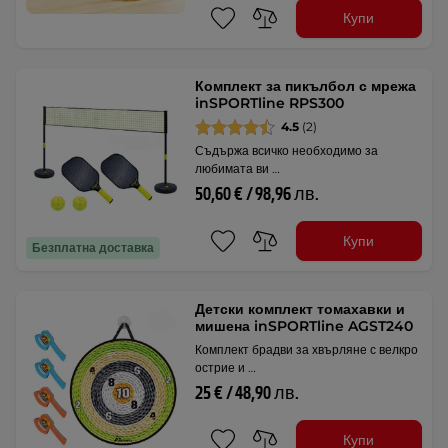
Купи
Комплект за пикълбол с мрежа
inSPORTline RPS300
4.5
(2)
Съдържа всичко необходимо за
любимата ви …
50,60 € / 98,96 лв.
Купи
Безплатна доставка
Детски комплект томахавки и
мишена inSPORTline AGST240
Комплект брадви за хвърляне с велкро
острие и …
25 € / 48,90 лв.
Купи