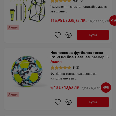
4.9
(10)
1 комплект, 4 спорта - опитайте дартс,
хвърляне …
116,95 € / 228,73 лв.
-1
137,55 € / 269,02 лв.
Акция
Купи
Неопренова футболна топка
inSPORTline Cassilas, размер. 5
Акция
5
(3)
Футболна топка, подходяща за
използване във …
6,40 € / 12,52 лв.
-30%
9,15 € / 17,90 лв.
Акция
Купи