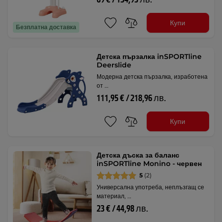
Купи
Безплатна доставка
Детска пързалка inSPORTline
Deerslide
Модерна детска пързалка, изработена
от …
111,95 € / 218,96 лв.
Купи
Детска дъска за баланс
inSPORTline Monino - червен
5
(2)
Универсална употреба, неплъзгащ се
материал, …
23 € / 44,98 лв.