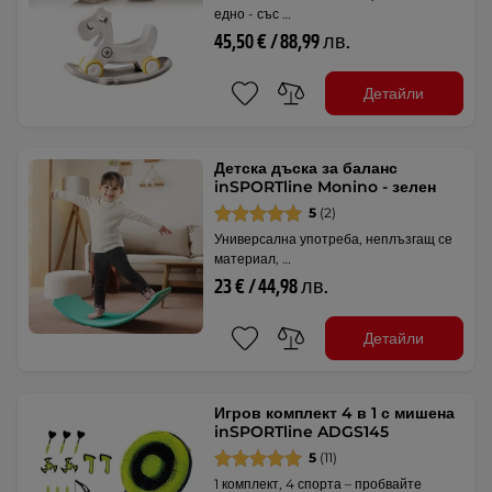
едно - със …
45,50 € / 88,99 лв.
Детайли
Детска дъска за баланс
inSPORTline Monino - зелен
5
(2)
Универсална употреба, неплъзгащ се
материал, …
23 € / 44,98 лв.
Детайли
Игров комплект 4 в 1 с мишена
inSPORTline ADGS145
5
(11)
1 комплект, 4 спорта – пробвайте