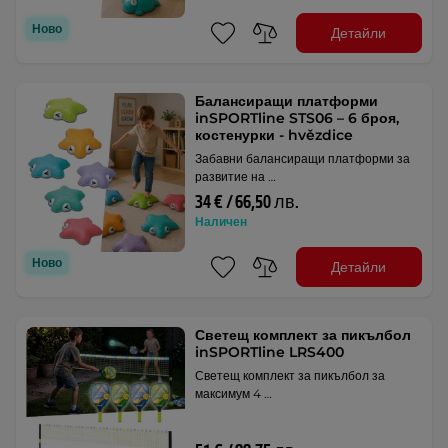
Ново
Детайли
Балансиращи платформи
inSPORTline STS06 – 6 броя,
костенурки - hvězdice
Забавни балансиращи платформи за
развитие на …
34 € / 66,50 лв.
Наличен
Ново
Детайли
Светещ комплект за пикълбол
inSPORTline LRS400
Светещ комплект за пикълбол за
максимум 4 …