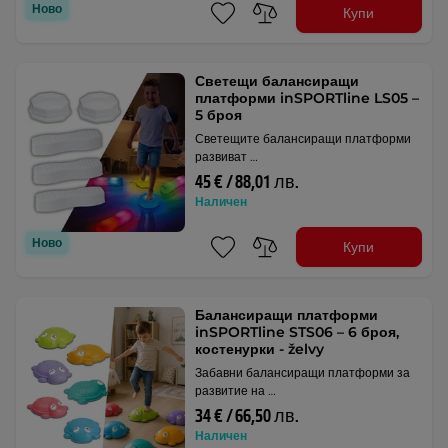
Ново
Купи
Светещи балансиращи
платформи inSPORTline LS05 –
5 броя
Светещите балансиращи платформи
развиват …
45 € / 88,01 лв.
Наличен
Ново
Купи
Балансиращи платформи
inSPORTline STS06 – 6 броя,
костенурки - želvy
Забавни балансиращи платформи за
развитие на …
34 € / 66,50 лв.
Наличен