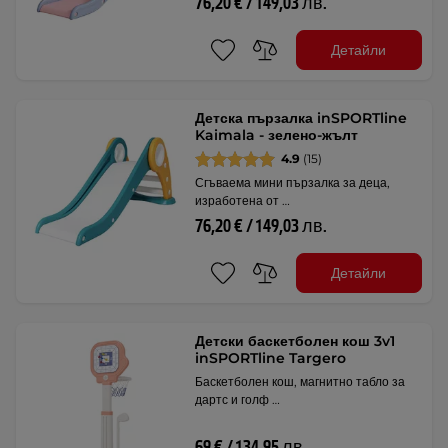
76,20 € / 149,03 лв.
Детайли
Детска пързалка inSPORTline
Kaimala - зелено-жълт
4.9
(15)
Сгъваема мини пързалка за деца,
изработена от …
76,20 € / 149,03 лв.
Детайли
Детски баскетболен кош 3v1
inSPORTline Targero
Баскетболен кош, магнитно табло за
дартс и голф …
69 € / 134,95 лв.