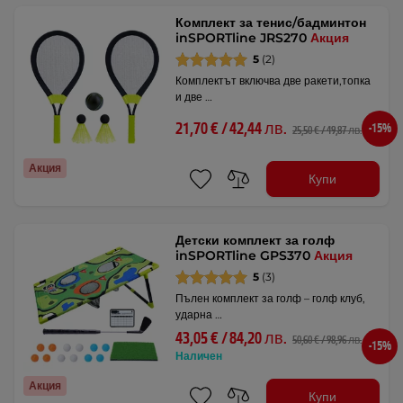
Комплект за тенис/бадминтон
inSPORTline JRS270
Акция
5
(2)
Комплектът включва две ракети,топка
и две …
21,70 € / 42,44 лв.
-15%
25,50 € / 49,87 лв.
Акция
Купи
Детски комплект за голф
inSPORTline GPS370
Акция
5
(3)
Пълен комплект за голф – голф клуб,
ударна …
43,05 € / 84,20 лв.
50,60 € / 98,96 лв.
-15%
Наличен
Акция
Купи