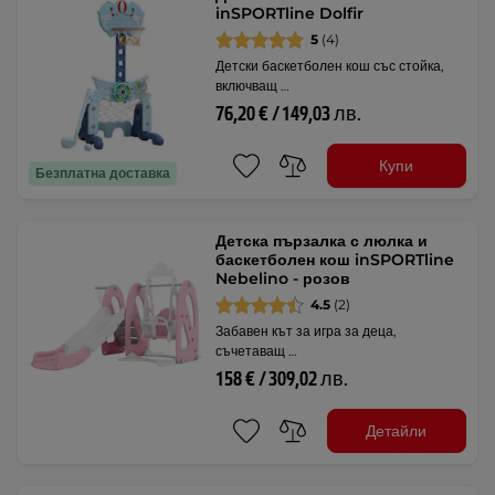
inSPORTline Dolfir
5
(4)
Детски баскетболен кош със стойка,
включващ …
76,20 € / 149,03 лв.
Купи
Безплатна доставка
Детска пързалка с люлка и
баскетболен кош inSPORTline
Nebelino - розов
4.5
(2)
Забавен кът за игра за деца,
съчетаващ …
158 € / 309,02 лв.
Детайли