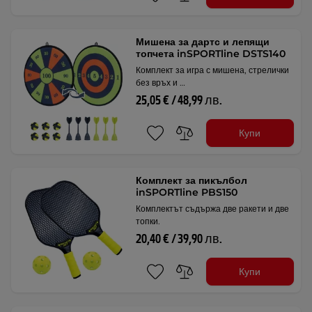
Мишена за дартс и лепящи
топчета inSPORTline DSTS140
Комплект за игра с мишена, стрелички
без връх и …
25,05 € / 48,99 лв.
Купи
Комплект за пикълбол
inSPORTline PBS150
Комплектът съдържа две ракети и две
топки.
20,40 € / 39,90 лв.
Купи