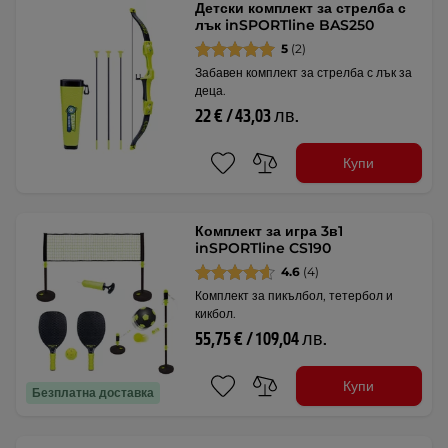
Детски комплект за стрелба с
лък inSPORTline BAS250
5
(2)
Забавен комплект за стрелба с лък за
деца.
22 € / 43,03 лв.
Купи
Комплект за игра 3в1
inSPORTline CS190
4.6
(4)
Комплект за пикълбол, тетербол и
кикбол.
55,75 € / 109,04 лв.
Купи
Безплатна доставка