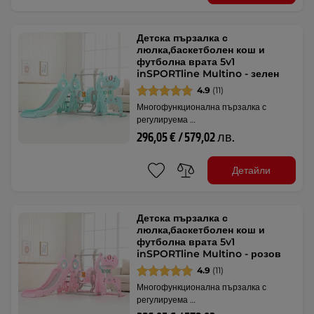
Детска пързалка с
люлка,баскетболен кош и
футболна врата 5v1
inSPORTline Multino - зелен
4.9
(11)
Многофункционална пързалка с
регулируема …
296,05 € / 579,02 лв.
Детайли
Детска пързалка с
люлка,баскетболен кош и
футболна врата 5v1
inSPORTline Multino - розов
4.9
(11)
Многофункционална пързалка с
регулируема …