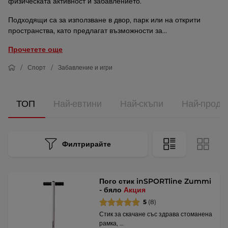
физическата активност и забавлението.
Подходящи са за използване в двор, парк или на открити
пространства, като предлагат възможности за...
Прочетете още
Спорт
Забавление и игри
ТОП
Най-евтини
Най-скъпи
Най-прода
Филтрирайте
Пого стик inSPORTline Zummi
- бяло
Акция
5
(8)
Стик за скачане със здрава стоманена
рамка, …