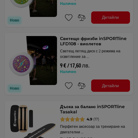
Наличен
Детайли
Ново
Светещо фризби inSPORTline
LFD108 - виолетов
Светещ летящ диск с 2 режима на
осветление за …
9 € / 17,60 лв.
Наличен
Детайли
Ново
Дъска за баланс inSPORTline
Tasakal
4.9
(17)
Перфктен аксесоар за трениране на
двигателни …