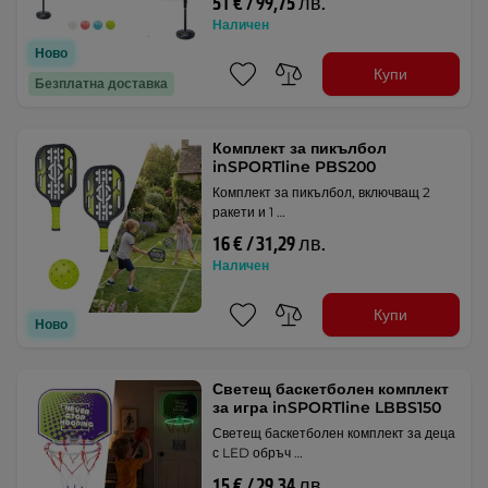
51 € / 99,75 лв.
Наличен
Ново
Купи
Безплатна доставка
Комплект за пикълбол
inSPORTline PBS200
Комплект за пикълбол, включващ 2
ракети и 1 …
16 € / 31,29 лв.
Наличен
Купи
Ново
Светещ баскетболен комплект
за игра inSPORTline LBBS150
Светещ баскетболен комплект за деца
с LED обръч …
15 € / 29,34 лв.