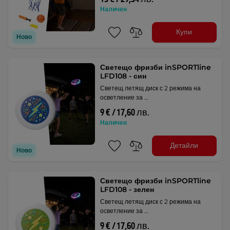
Наличен
Купи
Ново
Светещо фризби inSPORTline
LFD108 - син
Светещ летящ диск с 2 режима на
осветление за …
9 € / 17,60 лв.
Наличен
Детайли
Ново
Светещо фризби inSPORTline
LFD108 - зелен
Светещ летящ диск с 2 режима на
осветление за …
9 € / 17,60 лв.