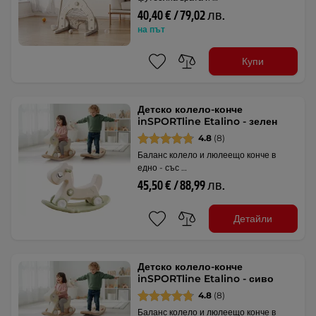
40,40 € / 79,02 лв.
на път
Купи
Детско колело-конче
inSPORTline Etalino - зелен
4.8
(8)
Баланс колело и люлеещо конче в
едно - със …
45,50 € / 88,99 лв.
Детайли
Детско колело-конче
inSPORTline Etalino - сиво
4.8
(8)
Баланс колело и люлеещо конче в