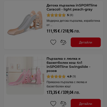
Детска пързалка inSPORTline
Caracoli - light peach-gray
5
(8)
Модерна детска пързалка, изработена
от …
111,95 € / 218,96 лв.
Детайли
Пързалка с люлка и
баскетболен кош 4v1
inSPORTline Swingslide -
розов
4.9
(9)
Приказна пързалка с люлка и
баскетболен кош!
173,35 € / 339,04 лв.
Детайли