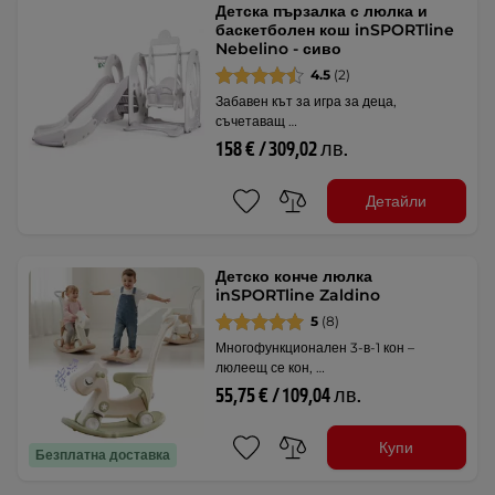
Детска пързалка с люлка и
баскетболен кош inSPORTline
Nebelino - сиво
4.5
(2)
Забавен кът за игра за деца,
съчетаващ …
158 € / 309,02 лв.
Детайли
Детско конче люлка
inSPORTline Zaldino
5
(8)
Многофункционален 3-в-1 кон –
люлеещ се кон, …
55,75 € / 109,04 лв.
Купи
Безплатна доставка