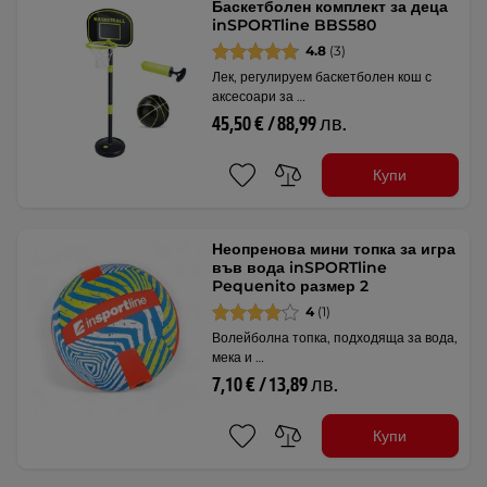
Баскетболен комплект за деца
inSPORTline BBS580
4.8
(3)
Лек, регулируем баскетболен кош с
аксесоари за …
45,50 € / 88,99 лв.
Купи
Неопренова мини топка за игра
във вода inSPORTline
Pequenito размер 2
4
(1)
Волейболна топка, подходяща за вода,
мека и …
7,10 € / 13,89 лв.
Купи