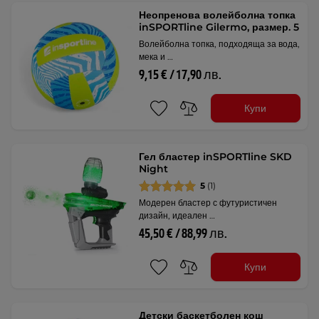
Неопренова волейболна топка
inSPORTline Gilermo, размер. 5
Волейболна топка, подходяща за вода,
мека и …
9,15 € / 17,90 лв.
Купи
Гел бластер inSPORTline SKD
Night
5
(1)
Модерен бластер с футуристичен
дизайн, идеален …
45,50 € / 88,99 лв.
Купи
Детски баскетболен кош