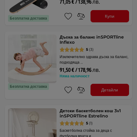
71,05 € / 138,96 лв.
Купи
Безплатна доставка
Дъска за баланс inSPORTline
Inflexo
5
(3)
Изключително здрава дъска за баланс,
подходяща …
91,50 € / 178,96 лв.
Няма наличност
Безплатна доставка
Детайли
Детски баскетболен кош 3v1
inSPORTline Estrelino
5
(1)
Баскетболна стойка за деца с
футболна врата и …