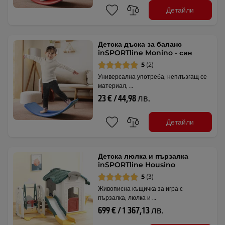
Детайли
Детска дъска за баланс
inSPORTline Monino - син
5
(2)
Универсална употреба, неплъзгащ се
материал, …
23 € / 44,98 лв.
Детайли
Детска люлка и пързалка
inSPORTline Housino
5
(3)
Живописна къщичка за игра с
пързалка, люлка и …
699 € / 1 367,13 лв.