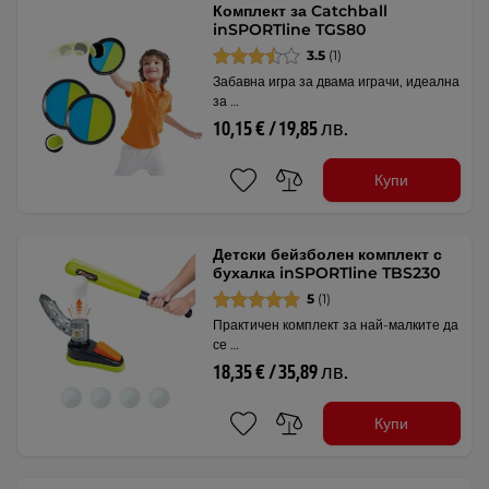
Комплект за Catchball
inSPORTline TGS80
3.5
(1)
Забавна игра за двама играчи, идеална
за …
10,15 € / 19,85 лв.
Купи
Детски бейзболен комплект с
бухалка inSPORTline TBS230
5
(1)
Практичен комплект за най-малките да
се …
18,35 € / 35,89 лв.
Купи